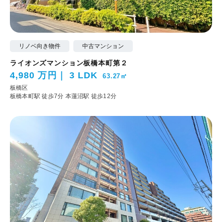
リノベ向き物件
中古マンション
ライオンズマンション板橋本町第２
4,980 万円
3 LDK
63.27㎡
板橋区
板橋本町駅 徒歩7分
本蓮沼駅 徒歩12分