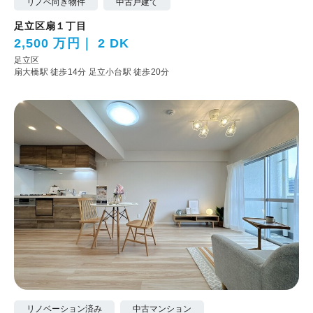
リノベ向き物件
中古戸建て
足立区扇１丁目
2,500 万円
2 DK
足立区
扇大橋駅 徒歩14分
足立小台駅 徒歩20分
リノベーション済み
中古マンション