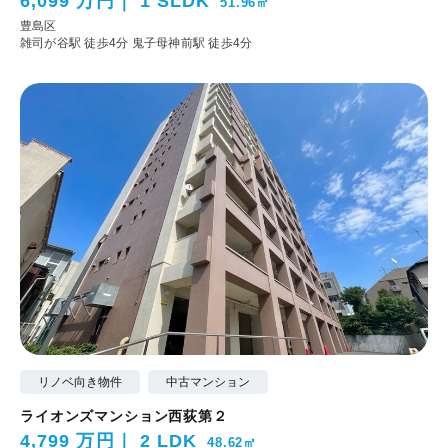
6,099 万円
1 SLDK
51.96㎡
豊島区
雑司が谷駅 徒歩4分
鬼子母神前駅 徒歩4分
リノベ向き物件
中古マンション
ライオンズマンション西荻第２
4,799 万円
2 LDK
48.62㎡