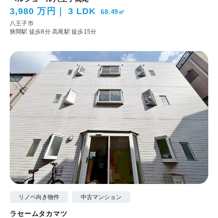
3,980 万円
3 LDK
68.49㎡
八王子市
狭間駅 徒歩8分
高尾駅 徒歩15分
リノベ向き物件
中古マンション
ラセームタカマツ