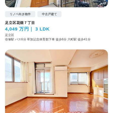
リノベ向き物件
中古戸建て
足立区花畑７丁目
4,049 万円
3 LDK
足立区
谷塚駅 バス6分 草加記念体育館下車 徒歩6分
六町駅 徒歩41分