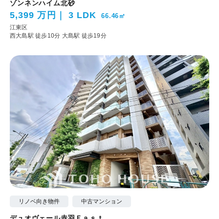
ゾンネンハイム北砂
5,399 万円
3 LDK
66.46㎡
江東区
西大島駅 徒歩10分
大島駅 徒歩19分
リノベ向き物件
中古マンション
デュオヴェール赤羽Ｅａｓｔ