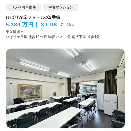
リノベ向き物件
中古マンション
ひばりが丘フィールズ2番街
5,380 万円
3 LDK
71.68㎡
東久留米市
ひばりケ丘駅 徒歩19分
田無駅 バス11分 南沢下車 徒歩4分