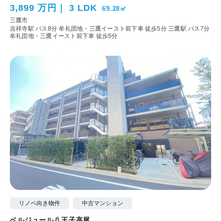
3,899 万円
3 LDK
69.28㎡
三鷹市
吉祥寺駅 バス8分 牟礼団地・三鷹イースト前下車 徒歩5分
三鷹駅 バス7分
牟礼団地・三鷹イースト前下車 徒歩5分
リノベ向き物件
中古マンション
ベルジュール八王子高尾