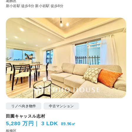
葛飾区
新小岩駅 徒歩6分
新小岩駅 徒歩8分
リノベ向き物件
中古マンション
田園キャッスル志村
5,280 万円
3 LDK
89.96㎡
板橋区