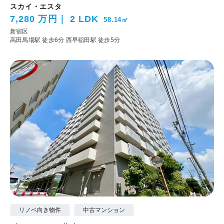
スカイ・エスタ
7,280 万円
2 LDK
58.14㎡
新宿区
高田馬場駅 徒歩6分
西早稲田駅 徒歩5分
リノベ向き物件
中古マンション