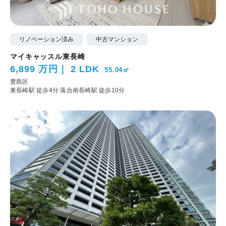
リノベーション済み
中古マンション
マイキャッスル東長崎
6,899 万円
2 LDK
55.04㎡
豊島区
東長崎駅 徒歩4分
落合南長崎駅 徒歩10分