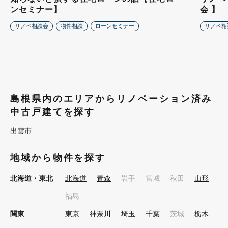
ンセミナー】
会 】
リノベ相談会
物件相談
ローンセミナー
リノベ相
島根県内のエリアからリノベーション済み
中古戸建てを探す
出雲市
地域から物件を探す
北海道・東北
北海道
青森
岩手
宮城
秋田
山形
福島
関東
東京
神奈川
埼玉
千葉
茨城
栃木