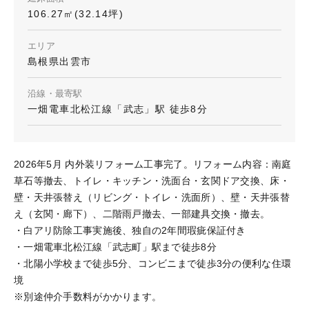
106.27㎡(32.14坪)
エリア
島根県出雲市
沿線・最寄駅
一畑電車北松江線「武志」駅 徒歩8分
2026年5月 内外装リフォーム工事完了。リフォーム内容：南庭
草石等撤去、トイレ・キッチン・洗面台・玄関ドア交換、床・
壁・天井張替え（リビング・トイレ・洗面所）、壁・天井張替
え（玄関・廊下）、二階雨戸撤去、一部建具交換・撤去。
・白アリ防除工事実施後、独自の2年間瑕疵保証付き
・一畑電車北松江線「武志町」駅まで徒歩8分
・北陽小学校まで徒歩5分、コンビニまで徒歩3分の便利な住環
境
※別途仲介手数料がかかります。