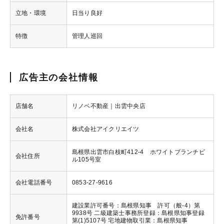
立地・環境
日当り良好
特徴
管理人巡回
広告主の会社情報
店舗名
リノベ不動産｜出雲中央店
会社名
株式会社アイクリエイツ
島根県出雲市白枝町412-4 ホワイトブランチビ
会社住所
ル105号室
会社電話番号
0853-27-9616
建設業許可番号：島根県知事 許可（般-4）第
9938号 二級建築士事務所登録：島根県知事登録
免許番号
第(1)5107号 宅地建物取引業：島根県知事