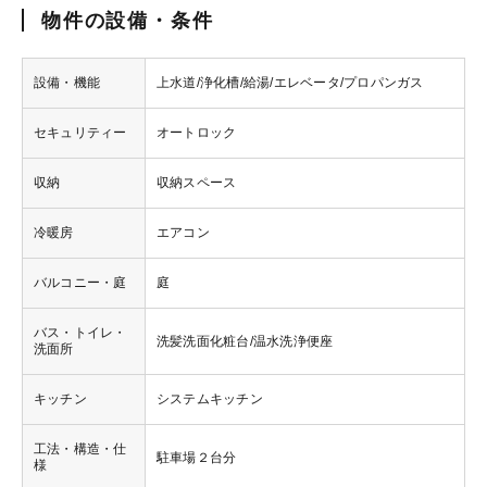
物件の設備・条件
設備・機能
上水道/浄化槽/給湯/エレベータ/プロパンガス
セキュリティー
オートロック
収納
収納スペース
冷暖房
エアコン
バルコニー・庭
庭
バス・トイレ・
洗髪洗面化粧台/温水洗浄便座
洗面所
キッチン
システムキッチン
工法・構造・仕
駐車場２台分
様