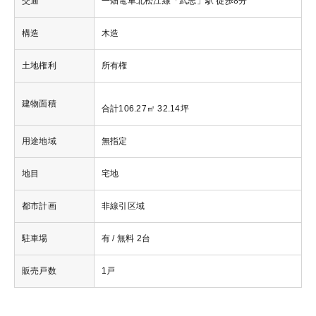
交通
一畑電車北松江線「武志」駅 徒歩8分
構造
木造
土地権利
所有権
建物面積
合計106.27㎡ 32.14坪
用途地域
無指定
地目
宅地
都市計画
非線引区域
駐車場
有 / 無料 2台
販売戸数
1戸