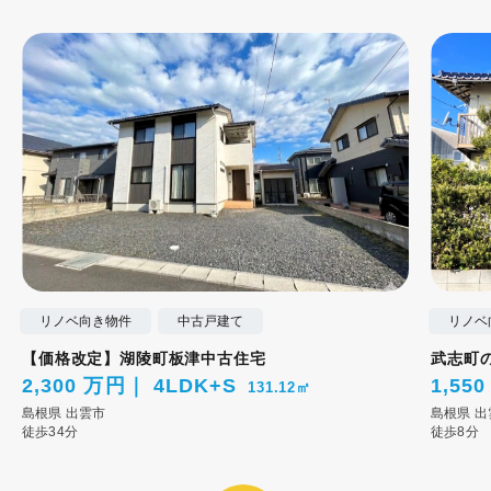
リノベ向き物件
中古戸建て
リノベ
【価格改定】湖陵町板津中古住宅
武志町の
2,300 万円
4LDK+S
1,55
131.12㎡
島根県
出雲市
島根県
出
徒歩34分
徒歩8分