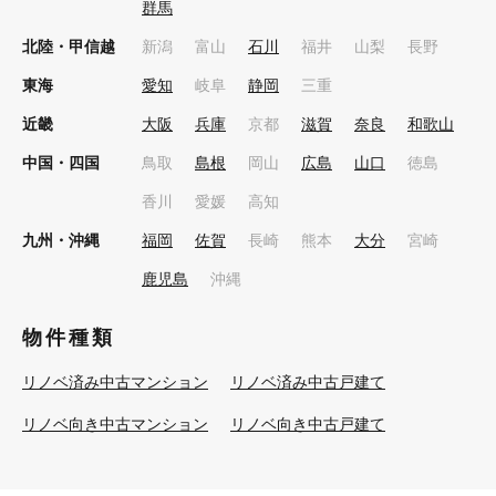
群馬
北陸・甲信越
新潟
富山
石川
福井
山梨
長野
東海
愛知
岐阜
静岡
三重
近畿
大阪
兵庫
京都
滋賀
奈良
和歌山
中国・四国
鳥取
島根
岡山
広島
山口
徳島
香川
愛媛
高知
九州・沖縄
福岡
佐賀
長崎
熊本
大分
宮崎
鹿児島
沖縄
物件種類
リノベ済み中古マンション
リノベ済み中古戸建て
リノベ向き中古マンション
リノベ向き中古戸建て