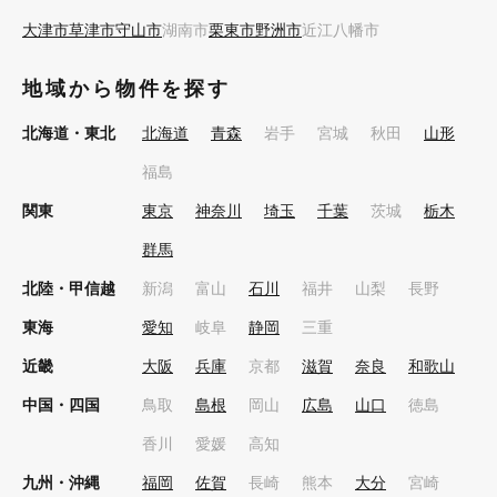
大津市
草津市
守山市
湖南市
栗東市
野洲市
近江八幡市
地域から物件を探す
北海道・東北
北海道
青森
岩手
宮城
秋田
山形
福島
関東
東京
神奈川
埼玉
千葉
茨城
栃木
群馬
北陸・甲信越
新潟
富山
石川
福井
山梨
長野
東海
愛知
岐阜
静岡
三重
近畿
大阪
兵庫
京都
滋賀
奈良
和歌山
中国・四国
鳥取
島根
岡山
広島
山口
徳島
香川
愛媛
高知
九州・沖縄
福岡
佐賀
長崎
熊本
大分
宮崎