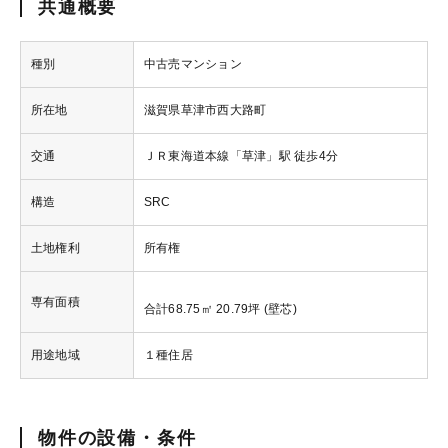
共通概要
種別
中古売マンション
所在地
滋賀県草津市西大路町
交通
ＪＲ東海道本線「草津」駅 徒歩4分
構造
SRC
土地権利
所有権
専有面積
合計68.75㎡ 20.79坪 (壁芯)
用途地域
１種住居
物件の設備・条件