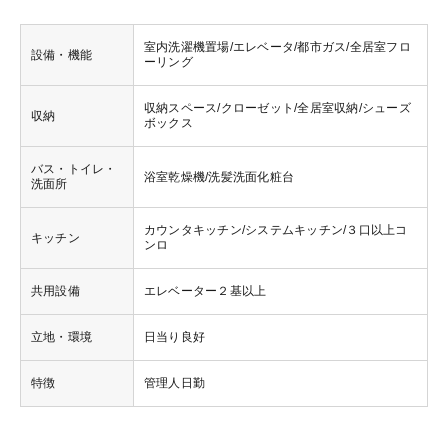
室内洗濯機置場/エレベータ/都市ガス/全居室フロ
設備・機能
ーリング
収納スペース/クローゼット/全居室収納/シューズ
収納
ボックス
バス・トイレ・
浴室乾燥機/洗髪洗面化粧台
洗面所
カウンタキッチン/システムキッチン/３口以上コ
キッチン
ンロ
共用設備
エレベーター２基以上
立地・環境
日当り良好
特徴
管理人日勤