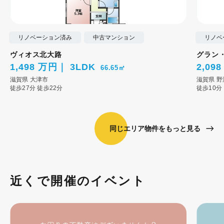
リノベーション済み
中古マンション
リノベ
ヴィオス北大路
グラン
1,498 万円
3LDK
2,09
66.65㎡
滋賀県
大津市
滋賀県
野
徒歩27分
徒歩22分
徒歩10分
同じエリア物件をもっと見る
近くで開催のイベント