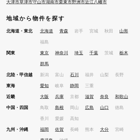
大津市
草津市
守山市
湖南市
栗東市
野洲市
近江八幡市
地域から物件を探す
北海道・東北
北海道
青森
岩手
宮城
秋田
山形
福島
関東
東京
神奈川
埼玉
千葉
茨城
栃木
群馬
北陸・甲信越
新潟
富山
石川
福井
山梨
長野
東海
愛知
岐阜
静岡
三重
近畿
大阪
兵庫
京都
滋賀
奈良
和歌山
中国・四国
鳥取
島根
岡山
広島
山口
徳島
香川
愛媛
高知
九州・沖縄
福岡
佐賀
長崎
熊本
大分
宮崎