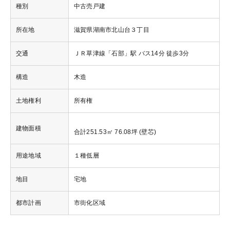
種別
中古売戸建
所在地
滋賀県湖南市北山台３丁目
交通
ＪＲ草津線「石部」駅 バス14分 徒歩3分
構造
木造
土地権利
所有権
建物面積
合計251.53㎡ 76.08坪 (壁芯)
用途地域
１種低層
地目
宅地
都市計画
市街化区域