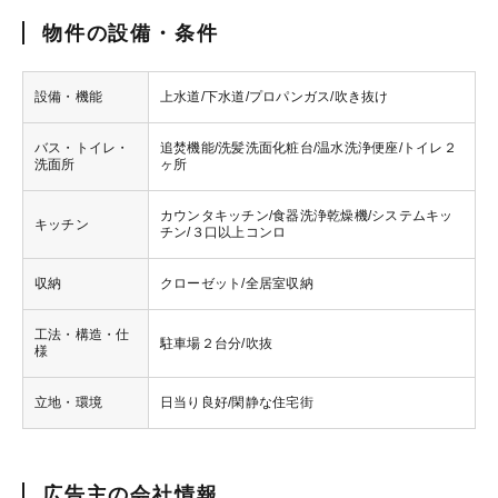
物件の設備・条件
設備・機能
上水道/下水道/プロパンガス/吹き抜け
バス・トイレ・
追焚機能/洗髪洗面化粧台/温水洗浄便座/トイレ２
洗面所
ヶ所
カウンタキッチン/食器洗浄乾燥機/システムキッ
キッチン
チン/３口以上コンロ
収納
クローゼット/全居室収納
工法・構造・仕
駐車場２台分/吹抜
様
立地・環境
日当り良好/閑静な住宅街
広告主の会社情報