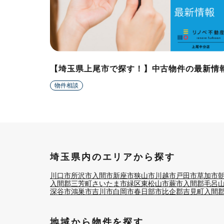
【埼玉県上尾市で探す！】中古物件の最新情
物件相談
埼玉県内のエリアから探す
川口市
所沢市
入間市
新座市
狭山市
川越市
戸田市
草加市
入間郡三芳町
さいたま市緑区
東松山市
蕨市
入間郡毛呂
深谷市
鴻巣市
吉川市
白岡市
春日部市
比企郡吉見町
入間
地域から物件を探す