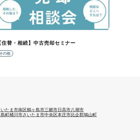
【住替・相続】中古売却セミナー
その他
さいたま市南区
鶴ヶ島市
三郷市
日高市
八潮市
川島町
桶川市
さいたま市中央区
本庄市
比企郡鳩山町