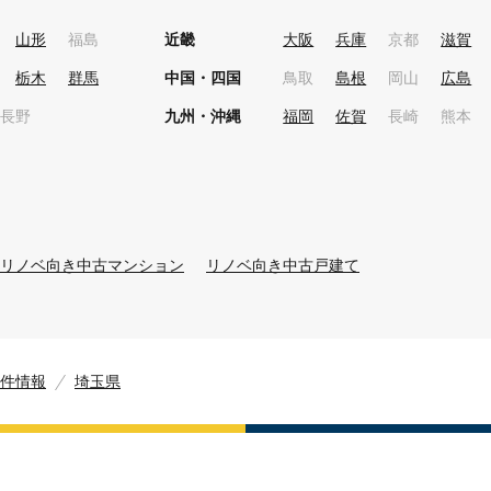
山形
福島
近畿
大阪
兵庫
京都
滋賀
栃木
群馬
中国・四国
鳥取
島根
岡山
広島
長野
九州・沖縄
福岡
佐賀
長崎
熊本
リノベ向き中古マンション
リノベ向き中古戸建て
件情報
埼玉県