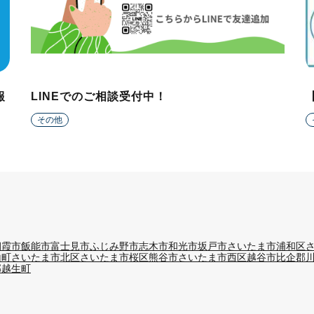
報
LINEでのご相談受付中！
その他
朝霞市
飯能市
富士見市
ふじみ野市
志木市
和光市
坂戸市
さいたま市浦和区
山町
さいたま市北区
さいたま市桜区
熊谷市
さいたま市西区
越谷市
比企郡
郡越生町