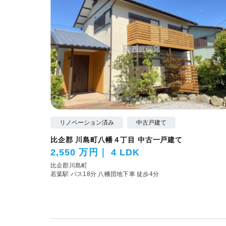
リノベーション済み
中古戸建て
比企郡 川島町八幡４丁目 中古一戸建て
2,550 万円
4 LDK
比企郡川島町
若葉駅 バス18分 八幡団地下車 徒歩4分