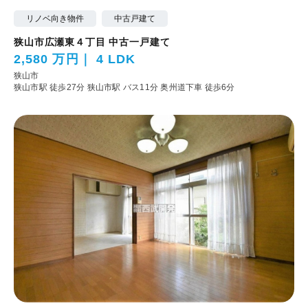
リノベ向き物件
中古戸建て
狭山市広瀬東４丁目 中古一戸建て
2,580 万円
4 LDK
狭山市
狭山市駅 徒歩27分
狭山市駅 バス11分 奥州道下車 徒歩6分