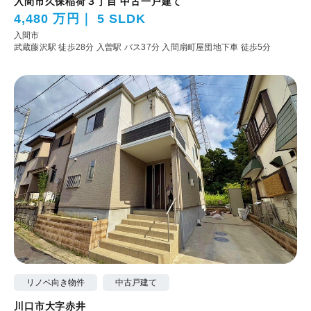
入間市久保稲荷３丁目 中古一戸建て
4,480 万円
5 SLDK
入間市
武蔵藤沢駅 徒歩28分
入曽駅 バス37分 入間扇町屋団地下車 徒歩5分
リノベ向き物件
中古戸建て
川口市大字赤井