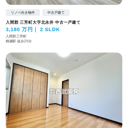
リノベ向き物件
中古戸建て
入間郡 三芳町大字北永井 中古一戸建て
3,180 万円
2 SLDK
入間郡三芳町
鶴瀬駅 徒歩25分