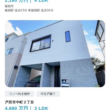
2,180 万円
4 LDK
飯能市
飯能駅 徒歩23分
東飯能駅 徒歩34分
リノベ向き物件
中古戸建て
戸田市中町２丁目
4,680 万円
3 LDK