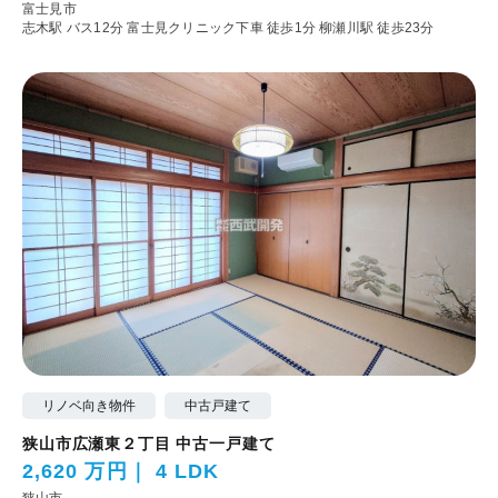
富士見市
志木駅 バス12分 富士見クリニック下車 徒歩1分
柳瀬川駅 徒歩23分
リノベ向き物件
中古戸建て
狭山市広瀬東２丁目 中古一戸建て
2,620 万円
4 LDK
狭山市