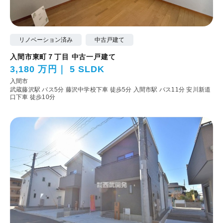
リノベーション済み
中古戸建て
入間市東町７丁目 中古一戸建て
3,180 万円
5 SLDK
入間市
武蔵藤沢駅 バス5分 藤沢中学校下車 徒歩5分
入間市駅 バス11分 安川新道
口下車 徒歩10分