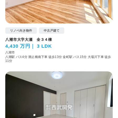
リノベ向き物件
中古戸建て
八潮市大字大瀬 全３４棟
4,430 万円
3 LDK
八潮市
八潮駅 バス4分 潮止橋南下車 徒歩13分
金町駅 バス15分 大場川下車 徒歩
11分