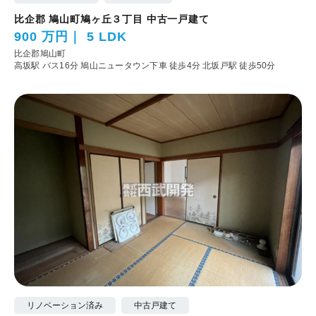
比企郡 鳩山町鳩ヶ丘３丁目 中古一戸建て
900 万円
5 LDK
比企郡鳩山町
高坂駅 バス16分 鳩山ニュータウン下車 徒歩4分
北坂戸駅 徒歩50分
リノベーション済み
中古戸建て