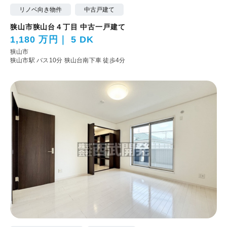
リノベ向き物件
中古戸建て
狭山市狭山台４丁目 中古一戸建て
1,180 万円
5 DK
狭山市
狭山市駅 バス10分 狭山台南下車 徒歩4分