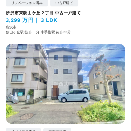
リノベーション済み
中古戸建て
所沢市東狭山ケ丘２丁目 中古一戸建て
3,299 万円
3 LDK
所沢市
狭山ヶ丘駅 徒歩11分
小手指駅 徒歩22分