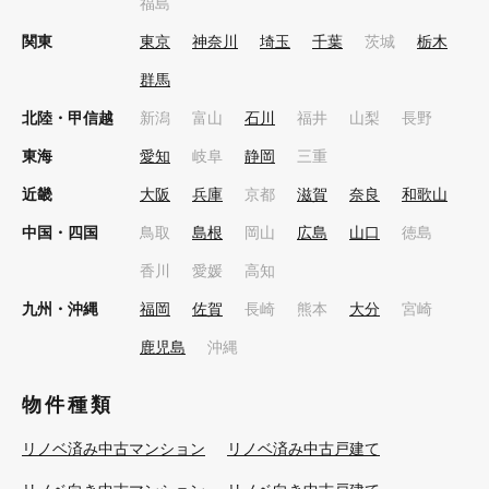
福島
関東
東京
神奈川
埼玉
千葉
茨城
栃木
群馬
北陸・甲信越
新潟
富山
石川
福井
山梨
長野
東海
愛知
岐阜
静岡
三重
近畿
大阪
兵庫
京都
滋賀
奈良
和歌山
中国・四国
鳥取
島根
岡山
広島
山口
徳島
香川
愛媛
高知
九州・沖縄
福岡
佐賀
長崎
熊本
大分
宮崎
鹿児島
沖縄
物件種類
リノベ済み中古マンション
リノベ済み中古戸建て