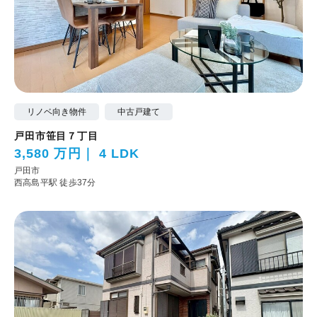
リノベ向き物件
中古戸建て
戸田市笹目７丁目
3,580 万円
4 LDK
戸田市
西高島平駅 徒歩37分