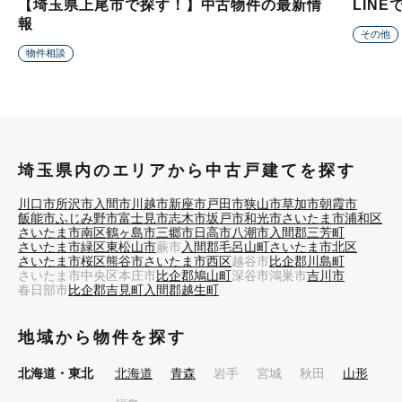
【埼玉県上尾市で探す！】中古物件の最新情
LIN
報
その他
物件相談
埼玉県内のエリアから中古戸建てを探す
川口市
所沢市
入間市
川越市
新座市
戸田市
狭山市
草加市
朝霞市
飯能市
ふじみ野市
富士見市
志木市
坂戸市
和光市
さいたま市浦和区
さいたま市南区
鶴ヶ島市
三郷市
日高市
八潮市
入間郡三芳町
さいたま市緑区
東松山市
蕨市
入間郡毛呂山町
さいたま市北区
さいたま市桜区
熊谷市
さいたま市西区
越谷市
比企郡川島町
さいたま市中央区
本庄市
比企郡鳩山町
深谷市
鴻巣市
吉川市
春日部市
比企郡吉見町
入間郡越生町
地域から物件を探す
北海道・東北
北海道
青森
岩手
宮城
秋田
山形