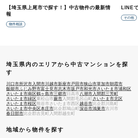
【埼玉県上尾市で探す！】中古物件の最新情
LIN
報
その他
物件相談
埼玉県内のエリアから中古マンションを探
す
川口市
所沢市
入間市
川越市
新座市
戸田市
狭山市
草加市
朝霞市
飯能市
ふじみ野市
富士見市
志木市
坂戸市
和光市
さいたま市浦和区
さいたま市南区
鶴ヶ島市
三郷市
日高市
八潮市
入間郡三芳町
さいたま市緑区
東松山市
蕨市
入間郡毛呂山町
さいたま市北区
さいたま市桜区
熊谷市
さいたま市西区
越谷市
比企郡川島町
さいたま市中央区
本庄市
比企郡鳩山町
深谷市
鴻巣市
吉川市
春日部市
比企郡吉見町
入間郡越生町
地域から物件を探す