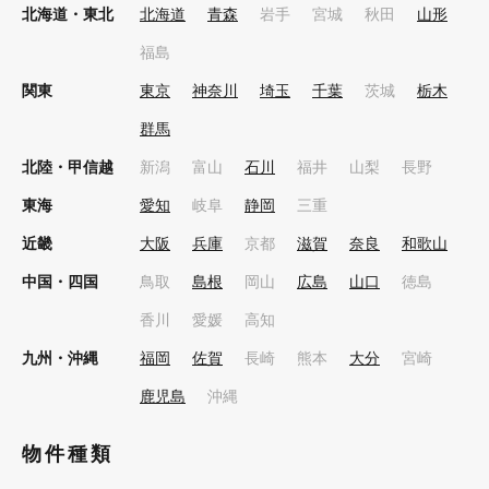
北海道・東北
北海道
青森
岩手
宮城
秋田
山形
福島
関東
東京
神奈川
埼玉
千葉
茨城
栃木
群馬
北陸・甲信越
新潟
富山
石川
福井
山梨
長野
東海
愛知
岐阜
静岡
三重
近畿
大阪
兵庫
京都
滋賀
奈良
和歌山
中国・四国
鳥取
島根
岡山
広島
山口
徳島
香川
愛媛
高知
九州・沖縄
福岡
佐賀
長崎
熊本
大分
宮崎
鹿児島
沖縄
物件種類