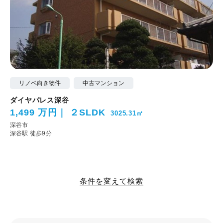
リノベ向き物件
中古マンション
ダイヤパレス深谷
1,499 万円
２SLDK
3025.31㎡
深谷市
深谷駅 徒歩9分
条件を変えて検索