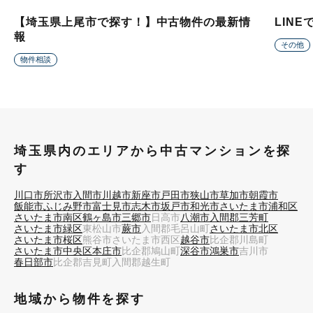
【埼玉県上尾市で探す！】中古物件の最新情
LIN
報
その他
物件相談
埼玉県内のエリアから中古マンションを探
す
川口市
所沢市
入間市
川越市
新座市
戸田市
狭山市
草加市
朝霞市
飯能市
ふじみ野市
富士見市
志木市
坂戸市
和光市
さいたま市浦和区
さいたま市南区
鶴ヶ島市
三郷市
日高市
八潮市
入間郡三芳町
さいたま市緑区
東松山市
蕨市
入間郡毛呂山町
さいたま市北区
さいたま市桜区
熊谷市
さいたま市西区
越谷市
比企郡川島町
さいたま市中央区
本庄市
比企郡鳩山町
深谷市
鴻巣市
吉川市
春日部市
比企郡吉見町
入間郡越生町
地域から物件を探す