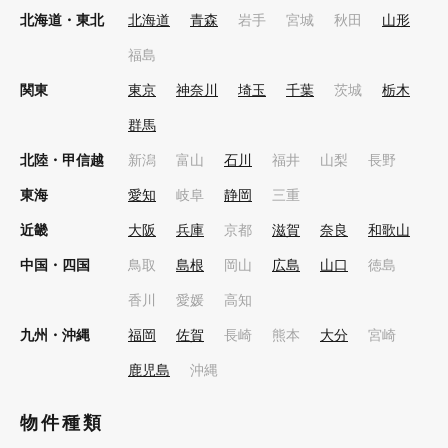
北海道・東北
北海道
青森
岩手
宮城
秋田
山形
福島
関東
東京
神奈川
埼玉
千葉
茨城
栃木
群馬
北陸・甲信越
新潟
富山
石川
福井
山梨
長野
東海
愛知
岐阜
静岡
三重
近畿
大阪
兵庫
京都
滋賀
奈良
和歌山
中国・四国
鳥取
島根
岡山
広島
山口
徳島
香川
愛媛
高知
九州・沖縄
福岡
佐賀
長崎
熊本
大分
宮崎
鹿児島
沖縄
物件種類