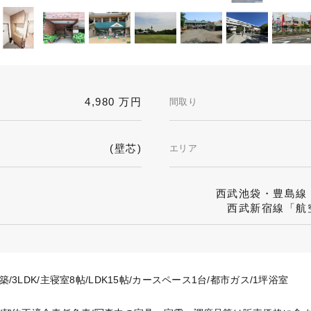
4,980 万円
間取り
(壁芯)
エリア
西武池袋・豊島線「
西武新宿線「航空
築/3LDK/主寝室8帖/LDK15帖/カースペース1台/都市ガス/1坪浴室