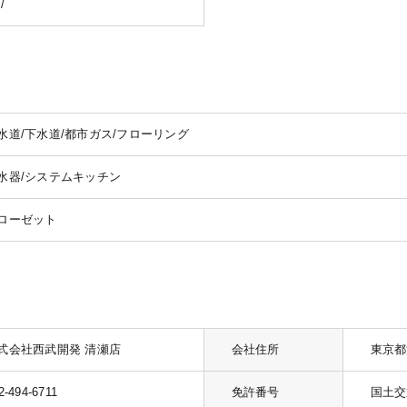
/
水道/下水道/都市ガス/フローリング
水器/システムキッチン
ローゼット
式会社西武開発 清瀬店
会社住所
東京都
2-494-6711
免許番号
国土交通