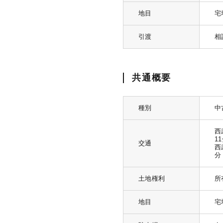
地目
宅
引渡
相
共通概要
種別
中
西
1
交通
西
分
土地権利
所
地目
宅