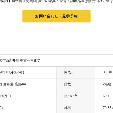
2有/契約不適合責任免責/写真中の家具・家電・調度品等は販売価格に含
お問い合わせ・見学予約
沢市西新井町 中古一戸建て
020年01月(築6年)
間取り
3 LDK
西側 私道 接面4m
階数
2階建
,980万円
建ぺい率
60％
60％
地積
70.85