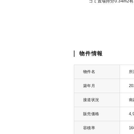
ゴミ置場持分0.34m
物件情報
物件名
所
築年月
2
接道状況
南
販売価格
4
容積率
1