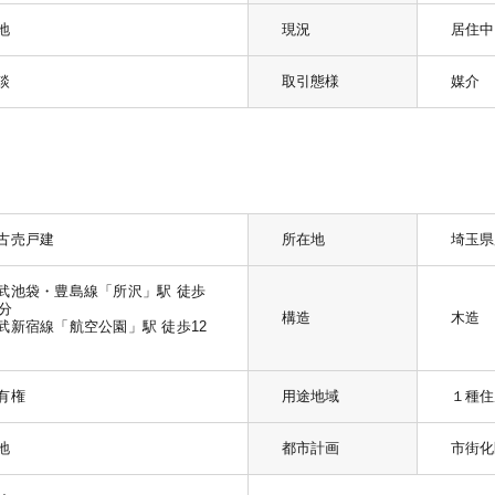
地
現況
居住中
談
取引態様
媒介
古売戸建
所在地
埼玉県
武池袋・豊島線「所沢」駅 徒歩
1分
構造
木造
武新宿線「航空公園」駅 徒歩12
有権
用途地域
１種住
地
都市計画
市街化