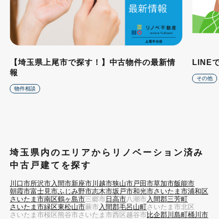
【埼玉県上尾市で探す！】中古物件の最新情
LIN
報
その他
物件相談
埼玉県内のエリアからリノベーション済み
中古戸建てを探す
川口市
所沢市
入間市
新座市
川越市
狭山市
戸田市
草加市
飯能市
朝霞市
富士見市
ふじみ野市
志木市
坂戸市
和光市
さいたま市浦和区
さいたま市南区
鶴ヶ島市
三郷市
日高市
八潮市
入間郡三芳町
さいたま市緑区
東松山市
蕨市
入間郡毛呂山町
さいたま市北区
さいたま市桜区
熊谷市
さいたま市西区
越谷市
比企郡川島町
桶川市