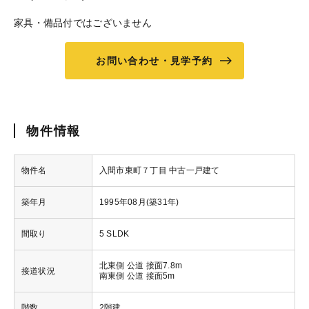
家具・備品付ではございません
お問い合わせ・見学予約
物件情報
物件名
入間市東町７丁目 中古一戸建て
築年月
1995年08月(築31年)
間取り
5 SLDK
北東側 公道 接面7.8m
接道状況
南東側 公道 接面5m
階数
2階建