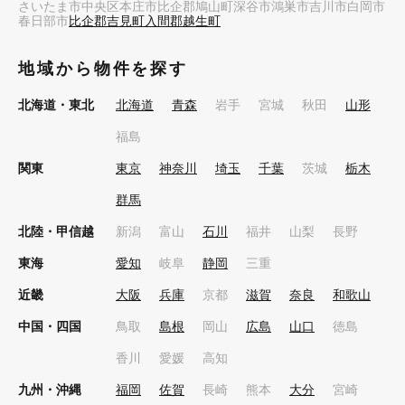
さいたま市中央区
本庄市
比企郡鳩山町
深谷市
鴻巣市
吉川市
白岡市
春日部市
比企郡吉見町
入間郡越生町
地域から物件を探す
北海道・東北
北海道
青森
岩手
宮城
秋田
山形
福島
関東
東京
神奈川
埼玉
千葉
茨城
栃木
群馬
北陸・甲信越
新潟
富山
石川
福井
山梨
長野
東海
愛知
岐阜
静岡
三重
近畿
大阪
兵庫
京都
滋賀
奈良
和歌山
中国・四国
鳥取
島根
岡山
広島
山口
徳島
香川
愛媛
高知
九州・沖縄
福岡
佐賀
長崎
熊本
大分
宮崎