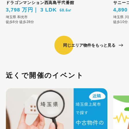
ドラゴンマンション西高島平弐番館
サニー
3,798 万円
3 LDK
4,89
68.6㎡
埼玉県
和光市
埼玉県
川
徒歩8分
徒歩28分
徒歩10分
同じエリア物件をもっと見る
近くで開催のイベント