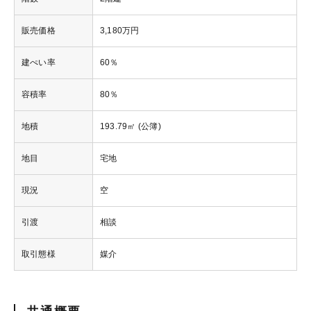
販売価格
3,180万円
建ぺい率
60％
容積率
80％
地積
193.79㎡ (公簿)
地目
宅地
現況
空
引渡
相談
取引態様
媒介