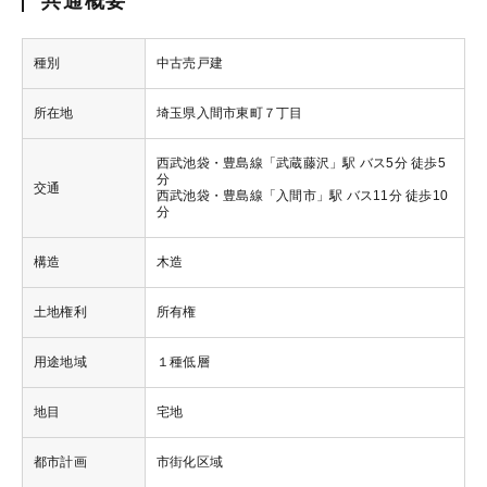
共通概要
種別
中古売戸建
所在地
埼玉県入間市東町７丁目
西武池袋・豊島線「武蔵藤沢」駅 バス5分 徒歩5
分
交通
西武池袋・豊島線「入間市」駅 バス11分 徒歩10
分
構造
木造
土地権利
所有権
用途地域
１種低層
地目
宅地
都市計画
市街化区域