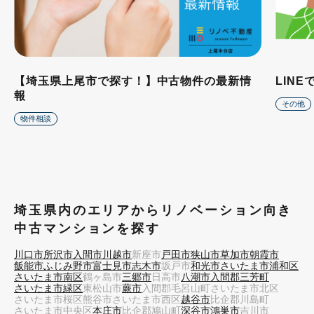
【埼玉県上尾市で探す！】中古物件の最新情
LIN
報
その他
物件相談
埼玉県内のエリアからリノベーション向き
中古マンションを探す
川口市
所沢市
入間市
川越市
新座市
戸田市
狭山市
草加市
朝霞市
飯能市
ふじみ野市
富士見市
志木市
坂戸市
和光市
さいたま市浦和区
さいたま市南区
鶴ヶ島市
三郷市
日高市
八潮市
入間郡三芳町
さいたま市緑区
東松山市
蕨市
入間郡毛呂山町
さいたま市北区
さいたま市桜区
熊谷市
さいたま市西区
越谷市
比企郡川島町
さいたま市中央区
本庄市
比企郡鳩山町
深谷市
鴻巣市
吉川市