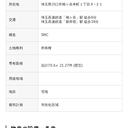
所在地
埼玉県川口市鳩ヶ谷本町１丁目９−２１
埼玉高速鉄道「鳩ヶ谷」駅 徒歩6分
交通
埼玉高速鉄道「新井宿」駅 徒歩19分
構造
SRC
土地権利
所有権
専有面積
合計70.3㎡ 21.27坪 (壁芯)
用途地域
地目
宅地
都市計画
市街化区域