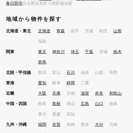
春日部市
比企郡吉見町
入間郡越生町
地域から物件を探す
北海道・東北
北海道
青森
岩手
宮城
秋田
山形
福島
関東
東京
神奈川
埼玉
千葉
茨城
栃木
群馬
北陸・甲信越
新潟
富山
石川
福井
山梨
長野
東海
愛知
岐阜
静岡
三重
近畿
大阪
兵庫
京都
滋賀
奈良
和歌山
中国・四国
鳥取
島根
岡山
広島
山口
徳島
香川
愛媛
高知
九州・沖縄
福岡
佐賀
長崎
熊本
大分
宮崎