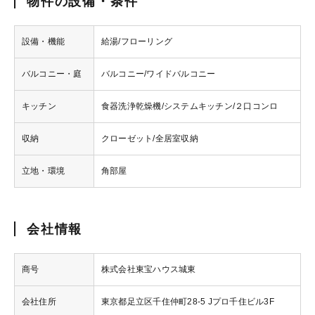
物件の設備・条件
設備・機能
給湯/フローリング
バルコニー・庭
バルコニー/ワイドバルコニー
キッチン
食器洗浄乾燥機/システムキッチン/２口コンロ
収納
クローゼット/全居室収納
立地・環境
角部屋
会社情報
商号
株式会社東宝ハウス城東
会社住所
東京都足立区千住仲町28-5 Jプロ千住ビル3F