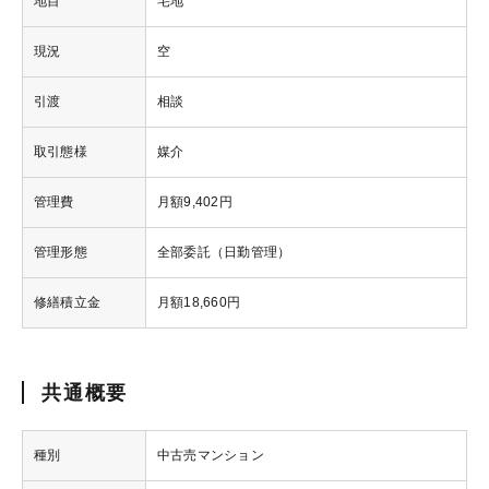
地目
宅地
現況
空
引渡
相談
取引態様
媒介
管理費
月額9,402円
管理形態
全部委託（日勤管理）
修繕積立金
月額18,660円
共通概要
種別
中古売マンション