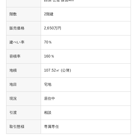
西側 公道 接面4m
階数
2階建
販売価格
2,650万円
建ぺい率
70％
容積率
160％
地積
107.52㎡ (公簿)
地目
宅地
現況
居住中
引渡
相談
取引態様
専属専任