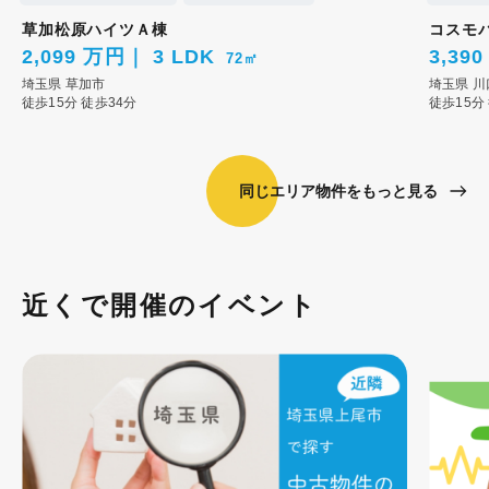
草加松原ハイツＡ棟
コスモ
2,099 万円
3 LDK
3,39
72㎡
埼玉県
草加市
埼玉県
川
徒歩15分
徒歩34分
徒歩15分
同じエリア物件をもっと見る
近くで開催のイベント