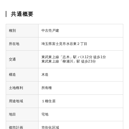
共通概要
種別
中古売戸建
所在地
埼玉県富士見市水谷東２丁目
東武東上線「志木」駅 バス12分 徒歩1分
交通
東武東上線「柳瀬川」駅 徒歩23分
構造
木造
土地権利
所有権
用途地域
１種住居
地目
宅地
都市計画
市街化区域