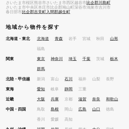
さいたま市桜区
熊谷市
さいたま市西区
越谷市
比企郡川島町
さいたま市中央区
本庄市
比企郡鳩山町
深谷市
鴻巣市
吉川市
春日部市
比企郡吉見町
入間郡越生町
地域から物件を探す
北海道・東北
北海道
青森
岩手
宮城
秋田
山形
福島
関東
東京
神奈川
埼玉
千葉
茨城
栃木
群馬
北陸・甲信越
新潟
富山
石川
福井
山梨
長野
東海
愛知
岐阜
静岡
三重
近畿
大阪
兵庫
京都
滋賀
奈良
和歌山
中国・四国
鳥取
島根
岡山
広島
山口
徳島
香川
愛媛
高知