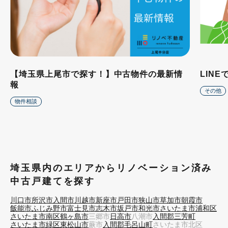
【埼玉県上尾市で探す！】中古物件の最新情
LIN
報
その他
物件相談
埼玉県内のエリアからリノベーション済み
中古戸建てを探す
川口市
所沢市
入間市
川越市
新座市
戸田市
狭山市
草加市
朝霞市
飯能市
ふじみ野市
富士見市
志木市
坂戸市
和光市
さいたま市浦和区
さいたま市南区
鶴ヶ島市
三郷市
日高市
八潮市
入間郡三芳町
さいたま市緑区
東松山市
蕨市
入間郡毛呂山町
さいたま市北区