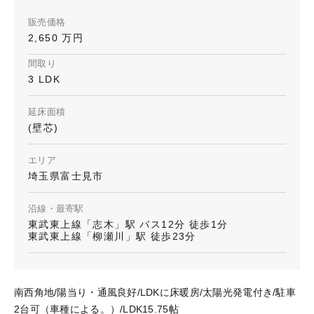
販売価格
2,650 万円
間取り
3 LDK
延床面積
(壁芯)
エリア
埼玉県富士見市
沿線・最寄駅
東武東上線「志木」駅 バス12分 徒歩1分
東武東上線「柳瀬川」駅 徒歩23分
南西角地/陽当り・通風良好/LDKに床暖房/太陽光発電付き/駐車
2台可（車種による。）/LDK15.75帖