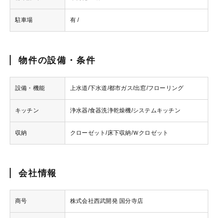
駐車場
有 /
物件の設備・条件
設備・機能
上水道/下水道/都市ガス/出窓/フローリング
キッチン
浄水器/食器洗浄乾燥機/システムキッチン
収納
クローゼット/床下収納/Ｗクロゼット
会社情報
商号
株式会社西武開発 国分寺店