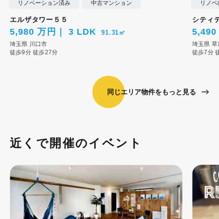
リノベーション済み
中古マンション
リノベ
エルザタワー５５
シティ
5,980 万円
3 LDK
5,49
91.31㎡
埼玉県
川口市
埼玉県
草
徒歩9分
徒歩27分
徒歩7分
同じエリア物件をもっと見る
近くで開催のイベント