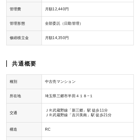
管理費
月額12,440円
管理形態
全部委託（日勤管理）
修繕積立金
月額14,350円
共通概要
種別
中古売マンション
所在地
埼玉県三郷市半田４１８−１
ＪＲ武蔵野線「新三郷」駅 徒歩11分
交通
ＪＲ武蔵野線「吉川美南」駅 徒歩21分
構造
RC