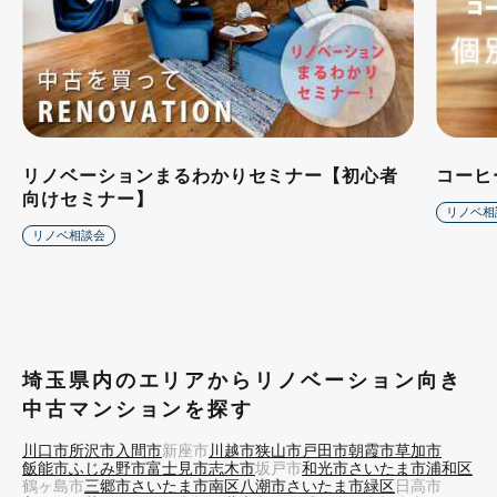
リノベーションまるわかりセミナー【初心者
コーヒ
向けセミナー】
リノベ相
リノベ相談会
埼玉県内のエリアからリノベーション向き
中古マンションを探す
川口市
所沢市
入間市
新座市
川越市
狭山市
戸田市
朝霞市
草加市
飯能市
ふじみ野市
富士見市
志木市
坂戸市
和光市
さいたま市浦和区
鶴ヶ島市
三郷市
さいたま市南区
八潮市
さいたま市緑区
日高市