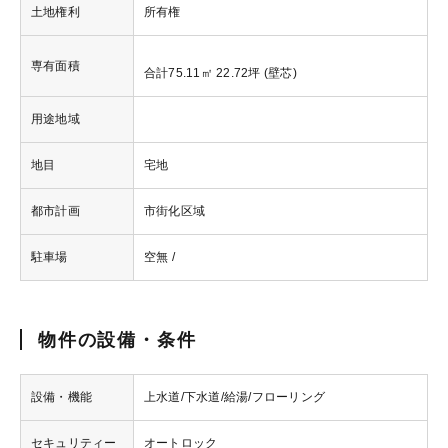
土地権利
所有権
専有面積
合計75.11㎡ 22.72坪 (壁芯)
用途地域
地目
宅地
都市計画
市街化区域
駐車場
空無 /
物件の設備・条件
設備・機能
上水道/下水道/給湯/フローリング
セキュリティー
オートロック