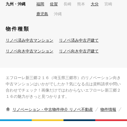
九州・沖縄
福岡
佐賀
長崎
熊本
大分
宮崎
鹿児島
沖縄
物件種類
リノベ済み中古マンション
リノベ済み中古戸建て
リノベ向き中古マンション
リノベ向き中古戸建て
エフローレ新三郷２１６（埼玉県三郷市）のリノベーション向き
中古マンションはいかがでしたか？気になる点は資料請求や問い
合わせでチェック！画像だけではわからないエフローレ新三郷２
１６の魅力がきっと見つかります。
リノベーション・中古物件仲介 リノベ不動産
物件情報