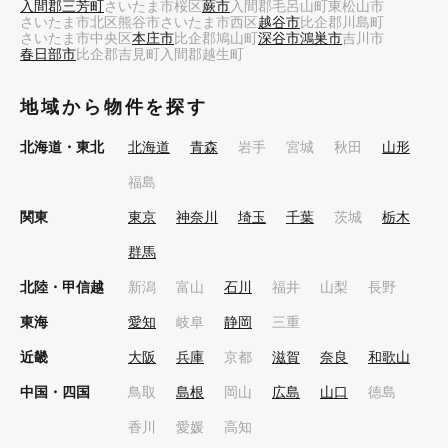
入間郡三芳町
さいたま市桜区
蕨市
入間郡毛呂山町
東松山市
さいたま市北区
熊谷市
さいたま市西区
越谷市
比企郡川島町
さいたま市中央区
本庄市
比企郡鳩山町
深谷市
鴻巣市
吉川市
春日部市
比企郡吉見町
入間郡越生町
地域から物件を探す
北海道・東北
北海道
青森
岩手
宮城
秋田
山形
福島
関東
東京
神奈川
埼玉
千葉
茨城
栃木
群馬
北陸・甲信越
新潟
富山
石川
福井
山梨
長野
東海
愛知
岐阜
静岡
三重
近畿
大阪
兵庫
京都
滋賀
奈良
和歌山
中国・四国
鳥取
島根
岡山
広島
山口
徳島
香川
愛媛
高知