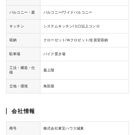
バルコニー・庭
バルコニー/ワイドバルコニー
キッチン
システムキッチン/３口以上コンロ
収納
クローゼット/Ｗクロゼット/全居室収納
駐車場
バイク置き場
工法・構造・仕
最上階
様
立地・環境
角部屋
会社情報
商号
株式会社東宝ハウス城東