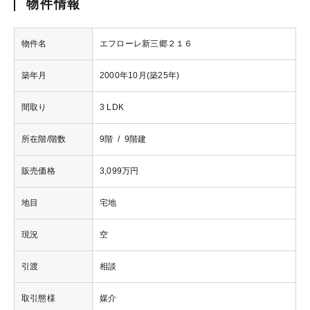
物件情報
物件名
エフローレ新三郷２１６
築年月
2000年10月(築25年)
間取り
3 LDK
所在階/階数
9階 / 9階建
販売価格
3,099万円
地目
宅地
現況
空
引渡
相談
取引態様
媒介