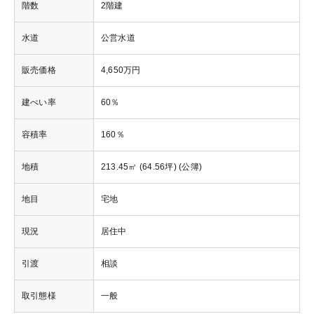
階数
2階建
水道
公営水道
販売価格
4,650万円
建ぺい率
60％
容積率
160％
地積
213.45㎡ (64.56坪) (公簿)
地目
宅地
現況
居住中
引渡
相談
取引態様
一般