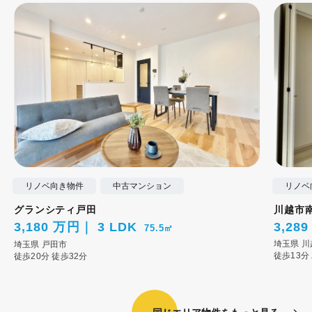
リノベ向き物件
中古マンション
リノベ
グランシティ戸田
川越市
3,180 万円
3 LDK
3,28
75.5㎡
埼玉県
川
埼玉県
戸田市
徒歩13分
徒歩20分
徒歩32分