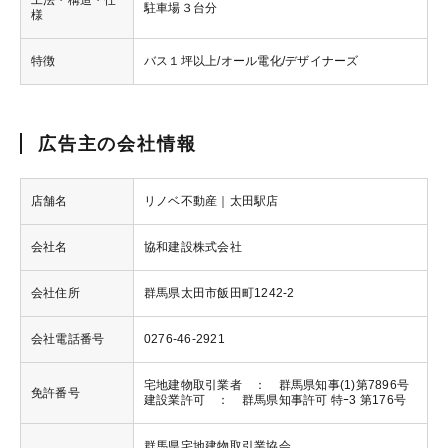
工法・構造・仕
駐車場３台分
様
特徴
バス１坪以上/オール電化/デザイナーズ
広告主の会社情報
店舗名
リノベ不動産｜太田駅店
会社名
協和建設株式会社
会社住所
群馬県太田市飯田町1242-2
会社電話番号
0276-46-2921
宅地建物取引業者 ： 群馬県知事(1)第7896号
免許番号
建設業許可 ： 群馬県知事許可 特ｰ3 第176号
群馬県宅地建物取引業協会