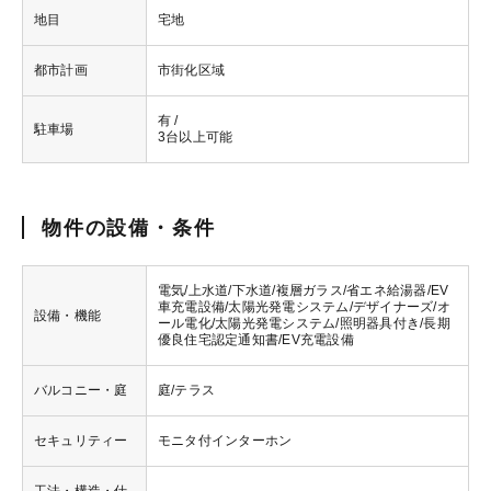
地目
宅地
都市計画
市街化区域
有 /
駐車場
3台以上可能
物件の設備・条件
電気/上水道/下水道/複層ガラス/省エネ給湯器/EV
車充電設備/太陽光発電システム/デザイナーズ/オ
設備・機能
ール電化/太陽光発電システム/照明器具付き/長期
優良住宅認定通知書/EV充電設備
バルコニー・庭
庭/テラス
セキュリティー
モニタ付インターホン