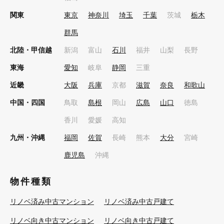
関東
東京
神奈川
埼玉
千葉
茨城
栃木
群馬
北陸・甲信越
新潟
富山
石川
福井
山梨
長野
東海
愛知
岐阜
静岡
三重
近畿
大阪
兵庫
京都
滋賀
奈良
和歌山
中国・四国
鳥取
島根
岡山
広島
山口
徳島
香川
愛媛
高知
九州・沖縄
福岡
佐賀
長崎
熊本
大分
宮崎
鹿児島
沖縄
物件種類
リノベ済み中古マンション
リノベ済み中古戸建て
リノベ向き中古マンション
リノベ向き中古戸建て