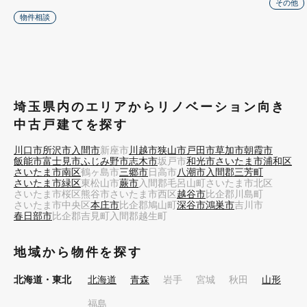
その他
物件相談
埼玉県内のエリアからリノベーション向き
中古戸建てを探す
川口市
所沢市
入間市
新座市
川越市
狭山市
戸田市
草加市
朝霞市
飯能市
富士見市
ふじみ野市
志木市
坂戸市
和光市
さいたま市浦和区
さいたま市南区
鶴ヶ島市
三郷市
日高市
八潮市
入間郡三芳町
さいたま市緑区
東松山市
蕨市
入間郡毛呂山町
さいたま市北区
さいたま市桜区
熊谷市
さいたま市西区
越谷市
比企郡川島町
さいたま市中央区
本庄市
比企郡鳩山町
深谷市
鴻巣市
吉川市
春日部市
比企郡吉見町
入間郡越生町
地域から物件を探す
北海道・東北
北海道
青森
岩手
宮城
秋田
山形
福島