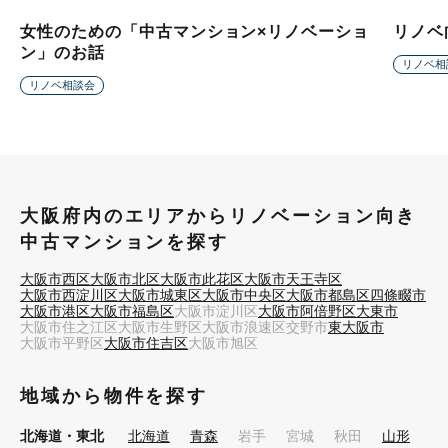
女性のための「中古マンション×リノベーショ
リノベ
ン」のお話
リノベ相
リノベ相談会
大阪府内のエリアからリノベーション向き
中古マンションを探す
大阪市西区
大阪市北区
大阪市此花区
大阪市天王寺区
大阪市西淀川区
大阪市城東区
大阪市中央区
大阪市都島区
四條畷市
大阪市港区
大阪市福島区
大阪市淀川区
大阪市阿倍野区
大東市
大阪市住之江区
大阪市生野区
大阪市浪速区
交野市
東大阪市
大阪市平野区
大阪市住吉区
大阪市旭区
地域から物件を探す
北海道・東北
北海道
青森
岩手
宮城
秋田
山形