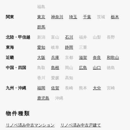
福島
関東
東京
神奈川
埼玉
千葉
茨城
栃木
群馬
北陸・甲信越
新潟
富山
石川
福井
山梨
長野
東海
愛知
岐阜
静岡
三重
近畿
大阪
兵庫
京都
滋賀
奈良
和歌山
中国・四国
鳥取
島根
岡山
広島
山口
徳島
香川
愛媛
高知
九州・沖縄
福岡
佐賀
長崎
熊本
大分
宮崎
鹿児島
沖縄
物件種類
リノベ済み中古マンション
リノベ済み中古戸建て