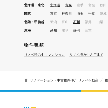
北海道・東北
北海道
青森
岩手
宮城
秋田
関東
東京
神奈川
埼玉
千葉
茨城
北陸・甲信越
新潟
富山
石川
福井
山梨
東海
愛知
岐阜
静岡
三重
物件種類
リノベ済み中古マンション
リノベ済み中古戸建て
リノベーション・中古物件仲介 リノベ不動産
物