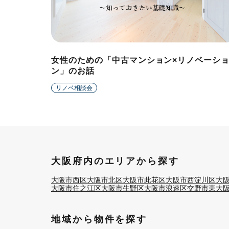
女性のための「中古マンション×リノベーシ
ン」のお話
リノベ相談会
大阪府内のエリアから探す
大阪市西区
大阪市北区
大阪市此花区
大阪市西淀川区
大
大阪市住之江区
大阪市生野区
大阪市浪速区
交野市
東大
地域から物件を探す