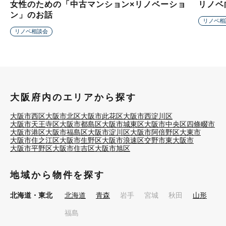
女性のための「中古マンション×リノベーショ
リノベ
ン」のお話
リノベ相
リノベ相談会
大阪府内のエリアから探す
大阪市西区
大阪市北区
大阪市此花区
大阪市西淀川区
大阪市天王寺区
大阪市都島区
大阪市城東区
大阪市中央区
四條畷市
大阪市港区
大阪市福島区
大阪市淀川区
大阪市阿倍野区
大東市
大阪市住之江区
大阪市生野区
大阪市浪速区
交野市
東大阪市
大阪市平野区
大阪市住吉区
大阪市旭区
地域から物件を探す
北海道・東北
北海道
青森
岩手
宮城
秋田
山形
福島