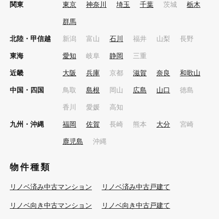
関東
東京
神奈川
埼玉
千葉
茨城
栃木
群馬
北陸・甲信越
新潟
富山
石川
福井
山梨
長野
東海
愛知
岐阜
静岡
三重
近畿
大阪
兵庫
京都
滋賀
奈良
和歌山
中国・四国
鳥取
島根
岡山
広島
山口
徳島
香川
愛媛
高知
九州・沖縄
福岡
佐賀
長崎
熊本
大分
宮崎
鹿児島
沖縄
物件種類
リノベ済み中古マンション
リノベ済み中古戸建て
リノベ向き中古マンション
リノベ向き中古戸建て