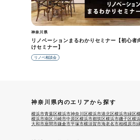
神奈川県
リノベーションまるわかりセミナー【初心者
けセミナー】
リノベ相談会
神奈川県内のエリアから探す
横浜市青葉区
横浜市神奈川区
横浜市港北区
横浜市緑区
横浜市南区
川崎市中原区
横浜市都筑区
横浜市磯子区
横
大和市
座間市
鎌倉市
平塚市
横須賀市
海老名市
相模原市