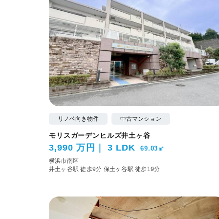
リノベ向き物件
中古マンション
モリスガーデンヒルズ井土ヶ谷
3,990 万円
3 LDK
69.03㎡
横浜市南区
井土ヶ谷駅 徒歩9分
保土ヶ谷駅 徒歩19分