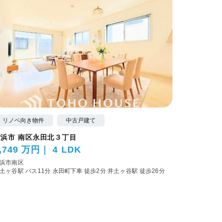
リノベ向き物件
中古戸建て
横浜市 南区永田北３丁目
,749 万円
4 LDK
浜市南区
土ヶ谷駅 バス11分 永田町下車 徒歩2分
井土ヶ谷駅 徒歩26分