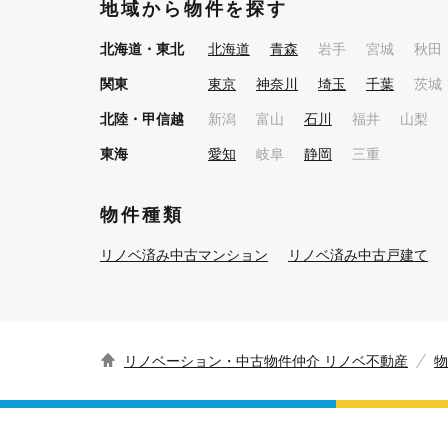
地域から物件を探す
北海道・東北
北海道
青森
岩手
宮城
秋田
関東
東京
神奈川
埼玉
千葉
茨城
北陸・甲信越
新潟
富山
石川
福井
山梨
東海
愛知
岐阜
静岡
三重
物件種類
リノベ済み中古マンション
リノベ済み中古戸建て
リノベーション・中古物件仲介 リノベ不動産
物