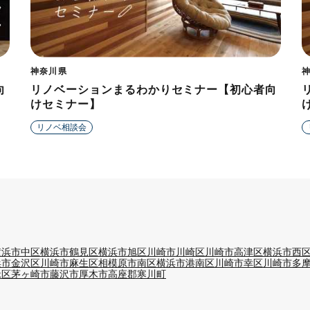
神奈川県
向
リノベーションまるわかりセミナー【初心者向
けセミナー】
リノベ相談会
横浜市中区
横浜市鶴見区
横浜市旭区
川崎市川崎区
川崎市高津区
横浜市西
浜市金沢区
川崎市麻生区
相模原市南区
横浜市港南区
川崎市幸区
川崎市多
緑区
茅ヶ崎市
藤沢市
厚木市
高座郡寒川町