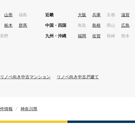
山形
福島
近畿
大阪
兵庫
京都
滋賀
栃木
群馬
中国・四国
鳥取
島根
岡山
広島
長野
九州・沖縄
福岡
佐賀
長崎
熊本
リノベ向き中古マンション
リノベ向き中古戸建て
件情報
神奈川県