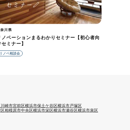
神奈川県
リノベーションまるわかりセミナー【初心者向
けセミナー】
リノベ相談会
区
川崎市宮前区
横浜市保土ケ谷区
横浜市戸塚区
摩区
相模原市中央区
横浜市栄区
横浜市瀬谷区
横浜市泉区