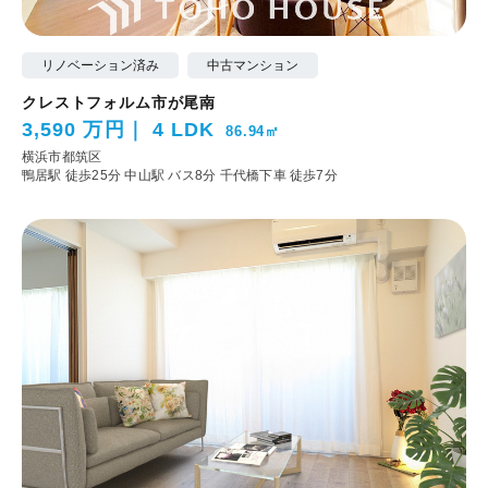
リノベーション済み
中古マンション
クレストフォルム市が尾南
3,590 万円
4 LDK
86.94㎡
横浜市都筑区
鴨居駅 徒歩25分
中山駅 バス8分 千代橋下車 徒歩7分