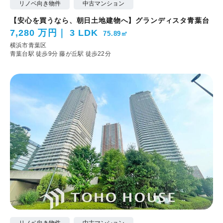
リノベ向き物件
中古マンション
【安心を買うなら、朝日土地建物へ】グランディスタ青葉台
7,280 万円
3 LDK
75.89㎡
横浜市青葉区
青葉台駅 徒歩9分
藤が丘駅 徒歩22分
リノベ向き物件
中古マンション