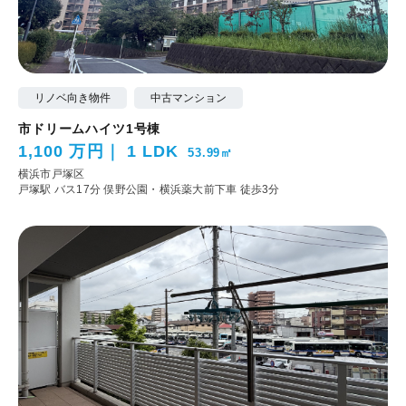
リノベ向き物件
中古マンション
市ドリームハイツ1号棟
1,100 万円
1 LDK
53.99㎡
横浜市戸塚区
戸塚駅 バス17分 俣野公園・横浜薬大前下車 徒歩3分