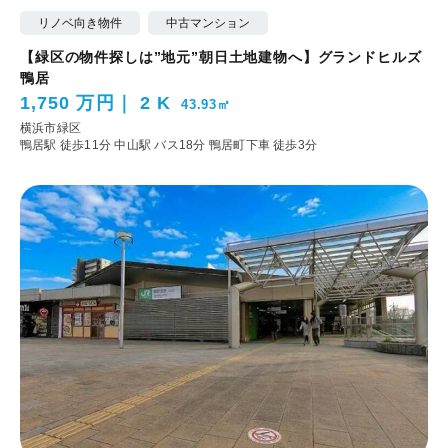
リノベ向き物件
中古マンション
【緑区の物件探しは”地元”朝日土地建物へ】グランドヒルズ
鴨居
1,750 万円
2 K
43.93㎡
横浜市緑区
鴨居駅 徒歩11分
中山駅 バス18分 鴨居町下車 徒歩3分