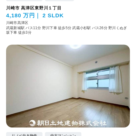
川崎市 高津区東野川１丁目
4,180 万円
2 SLDK
川崎市高津区
武蔵新城駅 バス11分 野川下車 徒歩5分
武蔵小杉駅 バス26分 野川くぬぎ
坂下車 徒歩3分
リノベ向き物件
中古マンション