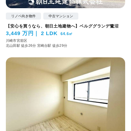
リノベ向き物件
中古マンション
【安心を買うなら、朝日土地建物へ】ベルググランデ鷺沼
3,449 万円
2 LDK
64.6㎡
川崎市宮前区
北山田駅 徒歩26分
宮崎台駅 徒歩29分