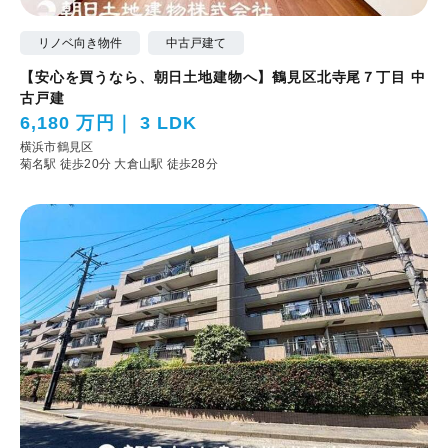
リノベ向き物件
中古戸建て
【安心を買うなら、朝日土地建物へ】鶴見区北寺尾７丁目 中
古戸建
6,180 万円
3 LDK
横浜市鶴見区
菊名駅 徒歩20分
大倉山駅 徒歩28分