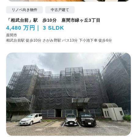
リノベ向き物件
中古戸建て
「相武台前」駅 歩10分 座間市緑ヶ丘3丁目
4,480 万円
3 SLDK
座間市
相武台前駅 徒歩10分
さがみ野駅 バス13分 下小池下車 徒歩6分