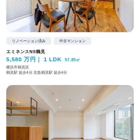
リノベーション済み
中古マンション
エミネンスNS鶴見
5,580 万円
1 LDK
57.85㎡
横浜市鶴見区
鶴見駅 徒歩4分
京急鶴見駅 徒歩4分