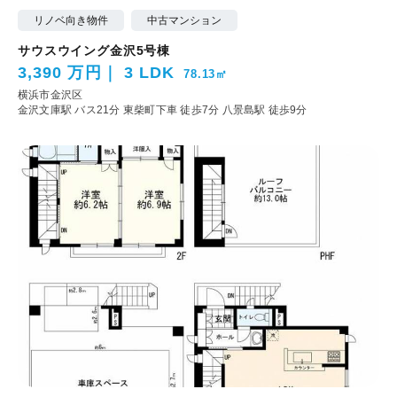
リノベ向き物件
中古マンション
サウスウイング金沢5号棟
3,390 万円
3 LDK
78.13㎡
横浜市金沢区
金沢文庫駅 バス21分 東柴町下車 徒歩7分
八景島駅 徒歩9分