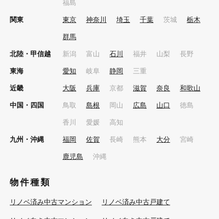
福島
関東
東京
神奈川
埼玉
千葉
茨城
栃木
群馬
北陸・甲信越
新潟
富山
石川
福井
山梨
長野
東海
愛知
岐阜
静岡
三重
近畿
大阪
兵庫
京都
滋賀
奈良
和歌山
中国・四国
鳥取
島根
岡山
広島
山口
徳島
香川
愛媛
高知
九州・沖縄
福岡
佐賀
長崎
熊本
大分
宮崎
鹿児島
沖縄
物件種類
リノベ済み中古マンション
リノベ済み中古戸建て