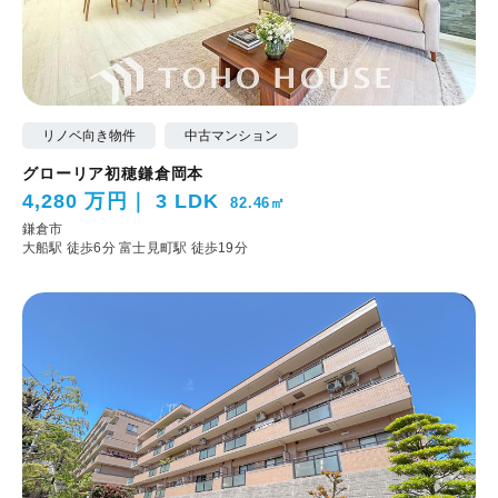
リノベ向き物件
中古マンション
グローリア初穂鎌倉岡本
4,280 万円
3 LDK
82.46㎡
鎌倉市
大船駅 徒歩6分
富士見町駅 徒歩19分