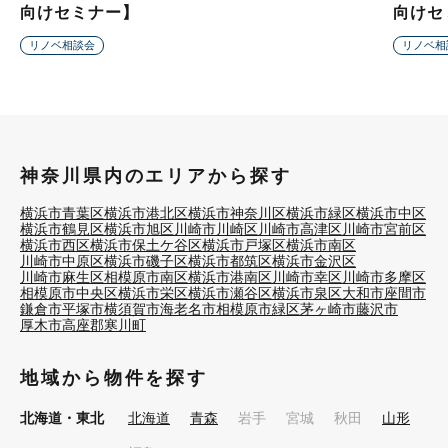
向けセミナー】
向けセ
リノベ相談会
リノベ相
神奈川県内のエリアから探す
横浜市青葉区
横浜市港北区
横浜市神奈川区
横浜市緑区
横浜市中区
横浜市鶴見区
横浜市旭区
川崎市川崎区
川崎市高津区
川崎市宮前区
横浜市西区
横浜市保土ケ谷区
横浜市戸塚区
横浜市南区
川崎市中原区
横浜市磯子区
横浜市都筑区
横浜市金沢区
川崎市麻生区
相模原市南区
横浜市港南区
川崎市幸区
川崎市多摩区
相模原市中央区
横浜市栄区
横浜市瀬谷区
横浜市泉区
大和市
座間市
鎌倉市
平塚市
横須賀市
海老名市
相模原市緑区
茅ヶ崎市
藤沢市
厚木市
高座郡寒川町
地域から物件を探す
北海道・東北
北海道
青森
岩手
宮城
秋田
山形