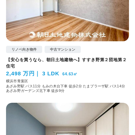
リノベ向き物件
中古マンション
【安心を買うなら、朝日土地建物へ】すすき野第２団地第２
住宅
2,498 万円
3 LDK
64.63㎡
横浜市青葉区
あざみ野駅 バス11分 もみの木台下車 徒歩2分
たまプラーザ駅 バス14分
あざみ野ガーデンズ北下車 徒歩9分