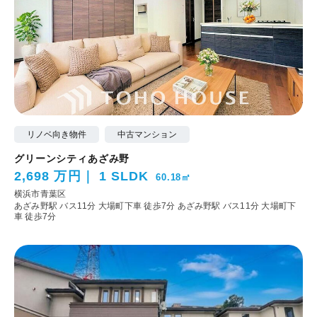
リノベ向き物件
中古マンション
グリーンシティあざみ野
2,698 万円
1 SLDK
60.18㎡
横浜市青葉区
あざみ野駅 バス11分 大場町下車 徒歩7分
あざみ野駅 バス11分 大場町下
車 徒歩7分