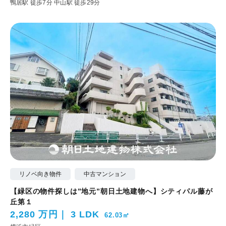
鴨居駅 徒歩7分
中山駅 徒歩29分
リノベ向き物件
中古マンション
【緑区の物件探しは”地元”朝日土地建物へ】シティパル藤が
丘第１
2,280 万円
3 LDK
62.03㎡