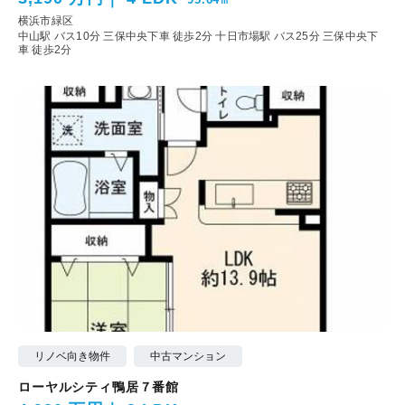
横浜市緑区
中山駅 バス10分 三保中央下車 徒歩2分
十日市場駅 バス25分 三保中央下
車 徒歩2分
リノベ向き物件
中古マンション
ローヤルシティ鴨居７番館