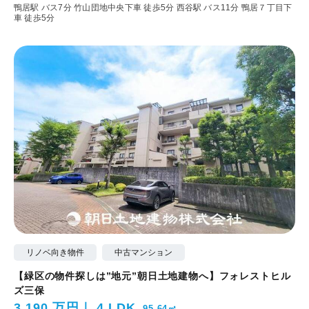
鴨居駅 バス7分 竹山団地中央下車 徒歩5分
西谷駅 バス11分 鴨居７丁目下
車 徒歩5分
リノベ向き物件
中古マンション
【緑区の物件探しは”地元”朝日土地建物へ】フォレストヒル
ズ三保
3,190 万円
4 LDK
95.64㎡