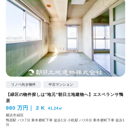
リノベ向き物件
中古マンション
【緑区の物件探しは”地元”朝日土地建物へ】エスペランサ鴨
居
980 万円
2 K
41.24㎡
横浜市緑区
鴨居駅 バス7分 東本郷町下車 徒歩1分
小机駅 バス6分 東本郷町下車 徒歩1
分