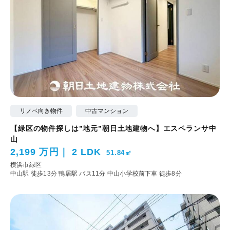
リノベ向き物件
中古マンション
【緑区の物件探しは”地元”朝日土地建物へ】エスペランサ中
山
2,199 万円
2 LDK
51.84㎡
横浜市緑区
中山駅 徒歩13分
鴨居駅 バス11分 中山小学校前下車 徒歩8分