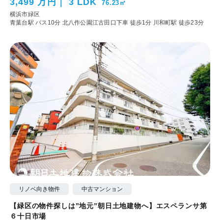
3,499 万円
3 LDK
76.23㎡
横浜市緑区
青葉台駅 バス10分 北八作公園江古田口下車 徒歩1分
川和町駅 徒歩23分
リノベ向き物件
中古マンション
【緑区の物件探しは”地元”朝日土地建物へ】エスペランサ第
６十日市場