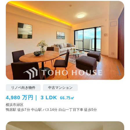
リノベ向き物件
中古マンション
4,980 万円
3 LDK
66.75㎡
横浜市緑区
鴨居駅 徒歩7分
中山駅 バス14分 白山一丁目下車 徒歩5分