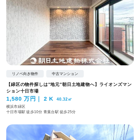
リノベ向き物件
中古マンション
【緑区の物件探しは”地元”朝日土地建物へ】ライオンズマン
ション十日市場
1,580 万円
2 K
40.32㎡
横浜市緑区
十日市場駅 徒歩10分
青葉台駅 徒歩25分