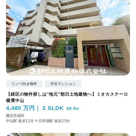
リノベ向き物件
中古マンション
【緑区の物件探しは”地元”朝日土地建物へ】ミオカステーロ
横濱中山
4,480 万円
2 SLDK
68.4㎡
横浜市緑区
中山駅 徒歩12分
十日市場駅 徒歩23分