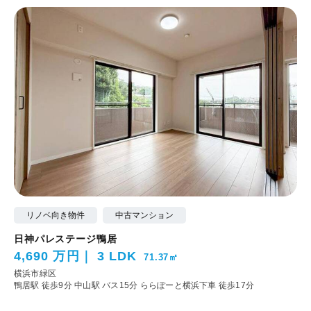
リノベ向き物件
中古マンション
日神パレステージ鴨居
4,690 万円
3 LDK
71.37㎡
横浜市緑区
鴨居駅 徒歩9分
中山駅 バス15分 ららぽーと横浜下車 徒歩17分