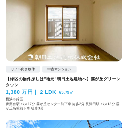
リノベ向き物件
中古マンション
【緑区の物件探しは”地元”朝日土地建物へ】霧が丘グリーン
タウン
1,380 万円
2 LDK
65.79㎡
横浜市緑区
青葉台駅 バス17分 霧が丘センター前下車 徒歩2分
長津田駅 バス13分 霧
が丘高校前下車 徒歩3分