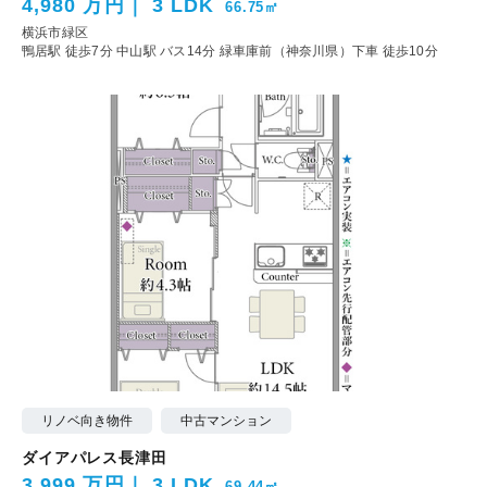
4,980 万円
3 LDK
66.75㎡
横浜市緑区
鴨居駅 徒歩7分
中山駅 バス14分 緑車庫前（神奈川県）下車 徒歩10分
リノベ向き物件
中古マンション
ダイアパレス長津田
3,999 万円
3 LDK
69.44㎡