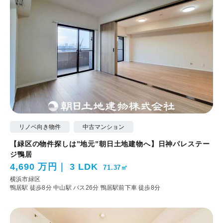
リノベ向き物件
中古マンション
【緑区の物件探しは”地元”朝日土地建物へ】日神パレステー
ジ鴨居
4,690 万円
3 LDK
71.37㎡
横浜市緑区
鴨居駅 徒歩8分
中山駅 バス26分 鴨居駅前下車 徒歩8分