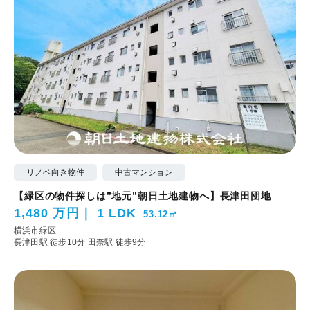
リノベ向き物件
中古マンション
【緑区の物件探しは”地元”朝日土地建物へ】長津田団地
1,480 万円
1 LDK
53.12㎡
横浜市緑区
長津田駅 徒歩10分
田奈駅 徒歩9分