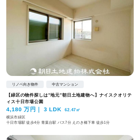
リノベ向き物件
中古マンション
【緑区の物件探しは”地元”朝日土地建物へ】ナイスクオリテ
ィス十日市場公園
4,180 万円
3 LDK
62.47㎡
横浜市緑区
十日市場駅 徒歩4分
青葉台駅 バス7分 えのき橋下車 徒歩1分