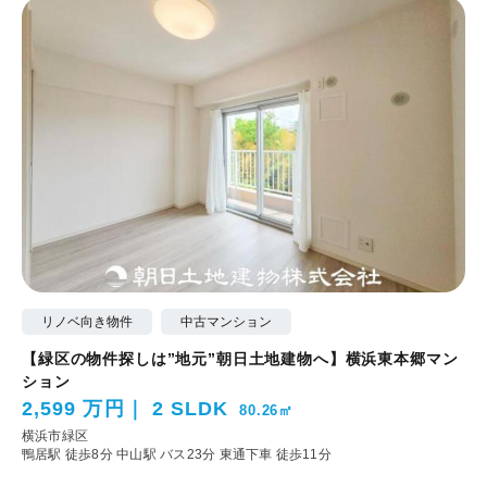
リノベ向き物件
中古マンション
【緑区の物件探しは”地元”朝日土地建物へ】横浜東本郷マン
ション
2,599 万円
2 SLDK
80.26㎡
横浜市緑区
鴨居駅 徒歩8分
中山駅 バス23分 東通下車 徒歩11分