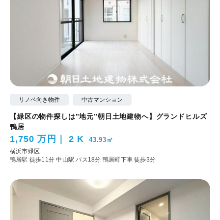
リノベ向き物件
中古マンション
【緑区の物件探しは”地元”朝日土地建物へ】グランドヒルズ
鴨居
1,750 万円
2 K
43.93㎡
横浜市緑区
鴨居駅 徒歩11分
中山駅 バス18分 鴨居町下車 徒歩3分