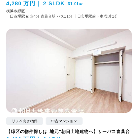
4,280 万円
2 SLDK
61.01㎡
横浜市緑区
十日市場駅 徒歩4分
青葉台駅 バス11分 十日市場駅前下車 徒歩2分
リノベ向き物件
中古マンション
【緑区の物件探しは”地元”朝日土地建物へ】サーパス青葉台