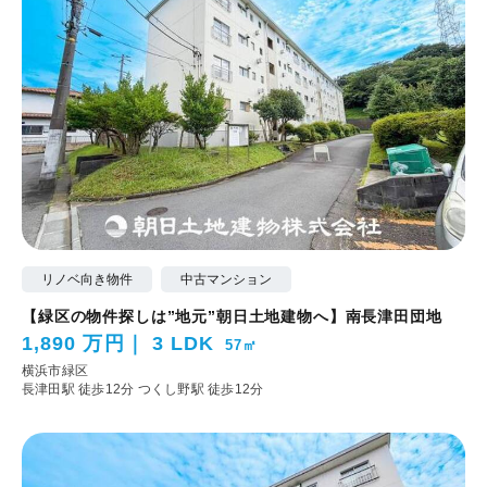
リノベ向き物件
中古マンション
【緑区の物件探しは”地元”朝日土地建物へ】南長津田団地
1,890 万円
3 LDK
57㎡
横浜市緑区
長津田駅 徒歩12分
つくし野駅 徒歩12分