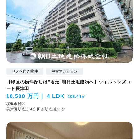
リノベ向き物件
中古マンション
【緑区の物件探しは”地元”朝日土地建物へ】ウォルトンズコ
ート長津田
10,500 万円
4 LDK
108.44㎡
横浜市緑区
長津田駅 徒歩4分
田奈駅 徒歩23分