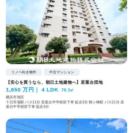
リノベ向き物件
中古マンション
【安心を買うなら、朝日土地建物へ】若葉台団地
1,650 万円
4 LDK
79.3㎡
横浜市旭区
十日市場駅 バス11分 若葉台中学校前下車 徒歩3分
鶴ヶ峰駅 バス21分 若
葉台中学校前下車 徒歩3分