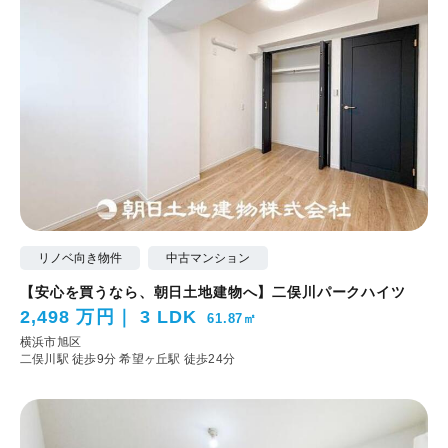
リノベ向き物件
中古マンション
【安心を買うなら、朝日土地建物へ】二俣川パークハイツ
2,498 万円
3 LDK
61.87㎡
横浜市旭区
二俣川駅 徒歩9分
希望ヶ丘駅 徒歩24分