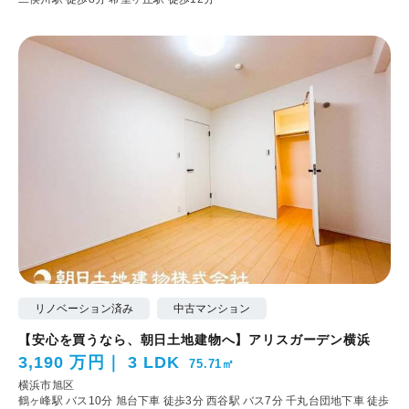
リノベーション済み
中古マンション
【安心を買うなら、朝日土地建物へ】アリスガーデン横浜
3,190 万円
3 LDK
75.71㎡
横浜市旭区
鶴ヶ峰駅 バス10分 旭台下車 徒歩3分
西谷駅 バス7分 千丸台団地下車 徒歩