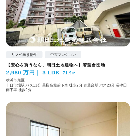
リノベ向き物件
中古マンション
【安心を買うなら、朝日土地建物へ】若葉台団地
2,980 万円
3 LDK
71.9㎡
横浜市旭区
十日市場駅 バス11分 星槎高校前下車 徒歩2分
青葉台駅 バス23分 長津田
南下車 徒歩2分