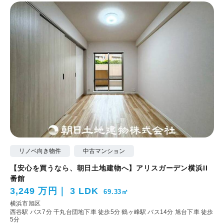
リノベ向き物件
中古マンション
【安心を買うなら、朝日土地建物へ】アリスガーデン横浜II
番館
3,249 万円
3 LDK
69.33㎡
横浜市旭区
西谷駅 バス7分 千丸台団地下車 徒歩5分
鶴ヶ峰駅 バス14分 旭台下車 徒歩
5分