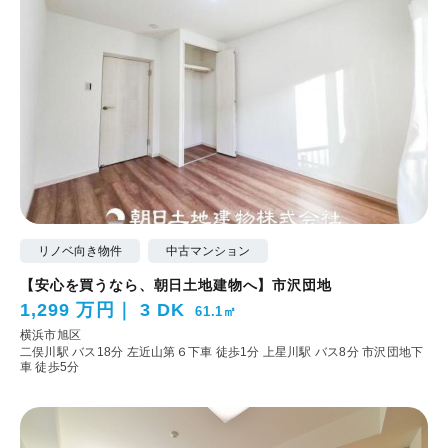
リノベ向き物件
中古マンション
【安心を買うなら、朝日土地建物へ】市沢団地
1,299 万円
3 DK
61.1㎡
横浜市旭区
二俣川駅 バス18分 左近山第６下車 徒歩1分
上星川駅 バス8分 市沢団地下
車 徒歩5分