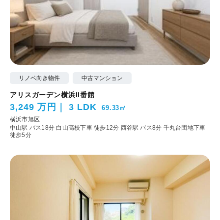
リノベ向き物件
中古マンション
アリスガーデン横浜II番館
3,249 万円
3 LDK
69.33㎡
横浜市旭区
中山駅 バス18分 白山高校下車 徒歩12分
西谷駅 バス8分 千丸台団地下車
徒歩5分