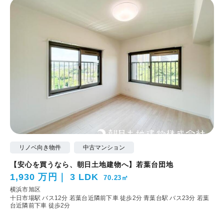
リノベ向き物件
中古マンション
【安心を買うなら、朝日土地建物へ】若葉台団地
1,930 万円
3 LDK
70.23㎡
横浜市旭区
十日市場駅 バス12分 若葉台近隣前下車 徒歩2分
青葉台駅 バス23分 若葉
台近隣前下車 徒歩2分