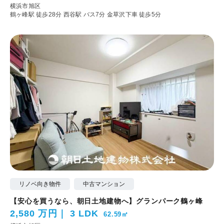
横浜市旭区
鶴ヶ峰駅 徒歩28分
西谷駅 バス7分 金草沢下車 徒歩5分
リノベ向き物件
中古マンション
【安心を買うなら、朝日土地建物へ】グランパーク鶴ヶ峰
2,580 万円
3 LDK
62.59㎡