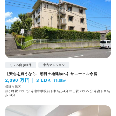
リノベ向き物件
中古マンション
【安心を買うなら、朝日土地建物へ】サニーヒル今宿
2,090 万円
3 LDK
76.88㎡
横浜市旭区
鶴ヶ峰駅 バス7分 今宿中学校前下車 徒歩4分
中山駅 バス22分 今宿下車 徒
歩13分