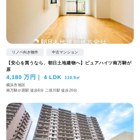
リノベ向き物件
中古マンション
【安心を買うなら、朝日土地建物へ】ピュアハイツ南万騎が
原
4,180 万円
4 LDK
110.9㎡
横浜市旭区
南万騎が原駅 徒歩6分
二俣川駅 徒歩20分