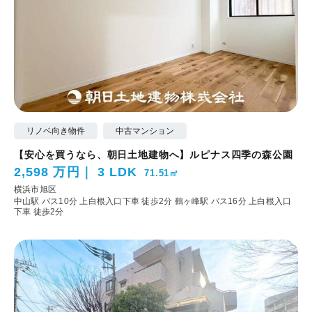
リノベ向き物件
中古マンション
【安心を買うなら、朝日土地建物へ】ルピナス四季の森公園
2,598 万円
3 LDK
71.51㎡
横浜市旭区
中山駅 バス10分 上白根入口下車 徒歩2分
鶴ヶ峰駅 バス16分 上白根入口
下車 徒歩2分