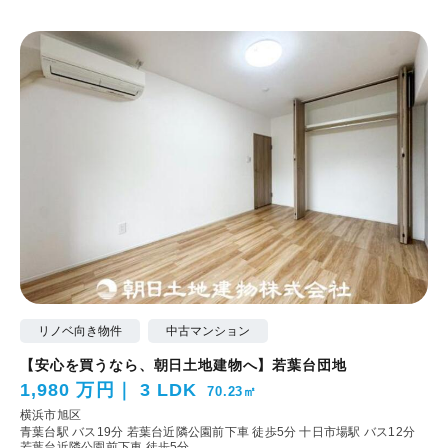
リノベ向き物件
中古マンション
【安心を買うなら、朝日土地建物へ】若葉台団地
1,980 万円
3 LDK
70.23㎡
横浜市旭区
青葉台駅 バス19分 若葉台近隣公園前下車 徒歩5分
十日市場駅 バス12分
若葉台近隣公園前下車 徒歩5分