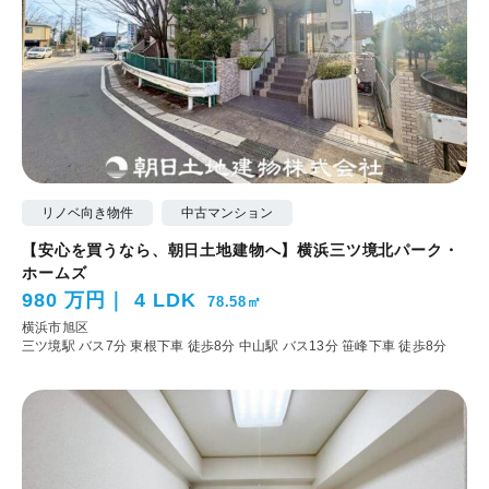
リノベ向き物件
中古マンション
【安心を買うなら、朝日土地建物へ】横浜三ツ境北パーク・
ホームズ
980 万円
4 LDK
78.58㎡
横浜市旭区
三ツ境駅 バス7分 東根下車 徒歩8分
中山駅 バス13分 笹峰下車 徒歩8分