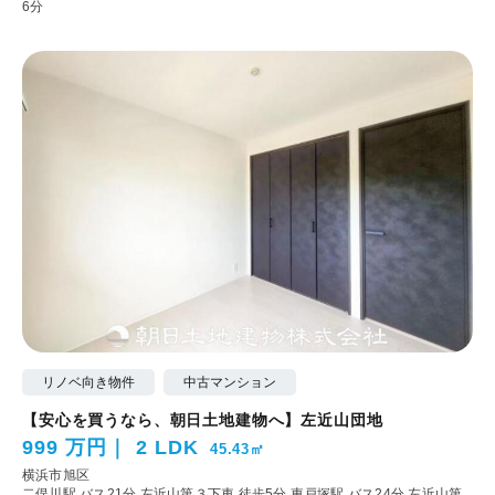
6分
リノベ向き物件
中古マンション
【安心を買うなら、朝日土地建物へ】左近山団地
999 万円
2 LDK
45.43㎡
横浜市旭区
二俣川駅 バス21分 左近山第３下車 徒歩5分
東戸塚駅 バス24分 左近山第