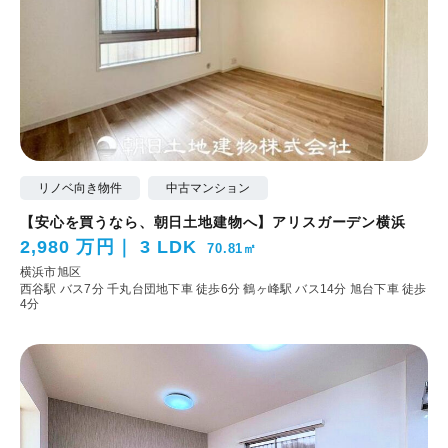
リノベ向き物件
中古マンション
【安心を買うなら、朝日土地建物へ】アリスガーデン横浜
2,980 万円
3 LDK
70.81㎡
横浜市旭区
西谷駅 バス7分 千丸台団地下車 徒歩6分
鶴ヶ峰駅 バス14分 旭台下車 徒歩
4分