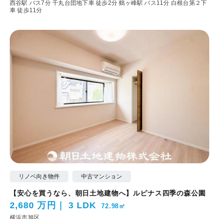
西谷駅 バス7分 千丸台団地下車 徒歩2分
鶴ヶ峰駅 バス11分 白根台第２下
車 徒歩11分
リノベ向き物件
中古マンション
【安心を買うなら、朝日土地建物へ】ルピナス四季の森公園
2,680 万円
3 LDK
72.98㎡
横浜市旭区