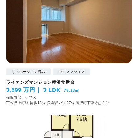
リノベーション済み
中古マンション
ライオンズマンション横浜常盤台
3,599 万円
3 LDK
78.13㎡
横浜市保土ケ谷区
三ッ沢上町駅 徒歩13分
横浜駅 バス27分 岡沢町下車 徒歩1分