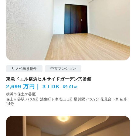
リノベ向き物件
中古マンション
東急ドエル横浜ヒルサイドガーデン弐番館
2,699 万円
3 LDK
69.01㎡
横浜市保土ケ谷区
保土ヶ谷駅 バス9分 法泉町下車 徒歩1分
星川駅 バス9分 花見台下車 徒歩
14分