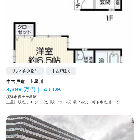
リノベ向き物件
中古戸建て
中古戸建 上星川
3,399 万円
4 LDK
横浜市保土ケ谷区
上星川駅 徒歩13分
二俣川駅 バス34分 環２市沢下町下車 徒歩13分