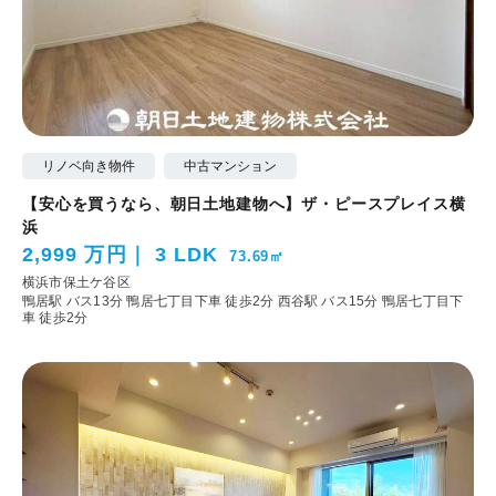
リノベ向き物件
中古マンション
【安心を買うなら、朝日土地建物へ】ザ・ピースプレイス横
浜
2,999 万円
3 LDK
73.69㎡
横浜市保土ケ谷区
鴨居駅 バス13分 鴨居七丁目下車 徒歩2分
西谷駅 バス15分 鴨居七丁目下
車 徒歩2分