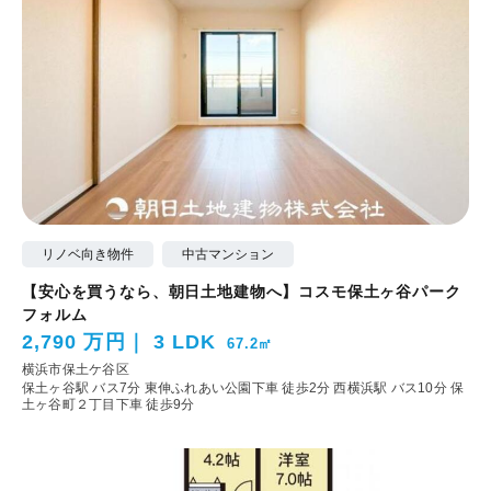
リノベ向き物件
中古マンション
【安心を買うなら、朝日土地建物へ】コスモ保土ヶ谷パーク
フォルム
2,790 万円
3 LDK
67.2㎡
横浜市保土ケ谷区
保土ヶ谷駅 バス7分 東伸ふれあい公園下車 徒歩2分
西横浜駅 バス10分 保
土ヶ谷町２丁目下車 徒歩9分