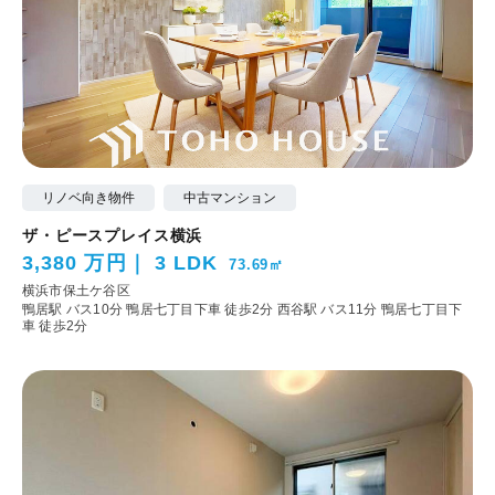
リノベ向き物件
中古マンション
ザ・ピースプレイス横浜
3,380 万円
3 LDK
73.69㎡
横浜市保土ケ谷区
鴨居駅 バス10分 鴨居七丁目下車 徒歩2分
西谷駅 バス11分 鴨居七丁目下
車 徒歩2分