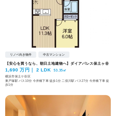
リノベ向き物件
中古マンション
【安心を買うなら、朝日土地建物へ】ダイアパレス保土ヶ谷
1,690 万円
2 LDK
53.35㎡
横浜市保土ケ谷区
東戸塚駅 バス10分 今井橋下車 徒歩1分
二俣川駅 バス27分 今井橋下車 徒
歩1分