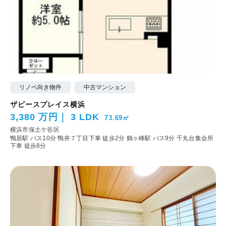
リノベ向き物件
中古マンション
ザピースプレイス横浜
3,380 万円
3 LDK
73.69㎡
横浜市保土ケ谷区
鴨居駅 バス10分 鴨井７丁目下車 徒歩2分
鶴ヶ峰駅 バス9分 千丸台集会所
下車 徒歩8分