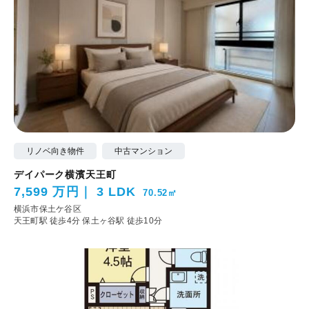
リノベ向き物件
中古マンション
デイパーク横濱天王町
7,599 万円
3 LDK
70.52㎡
横浜市保土ケ谷区
天王町駅 徒歩4分
保土ヶ谷駅 徒歩10分