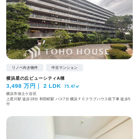
リノベ向き物件
中古マンション
横浜星の丘ビューシティA棟
3,498 万円
2 LDK
75.47㎡
横浜市保土ケ谷区
上星川駅 徒歩18分
和田町駅 バス7分 横浜ＦＣクラブハウス前下車 徒歩5
分