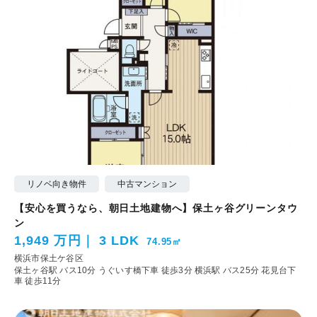
リノベ向き物件
中古マンション
【安心を買うなら、朝日土地建物へ】保土ヶ谷グリーンタウ
ン
1,949 万円
3 LDK
74.95㎡
横浜市保土ケ谷区
保土ヶ谷駅 バス10分 うぐいす橋下車 徒歩3分
横浜駅 バス25分 花見台下
車 徒歩11分