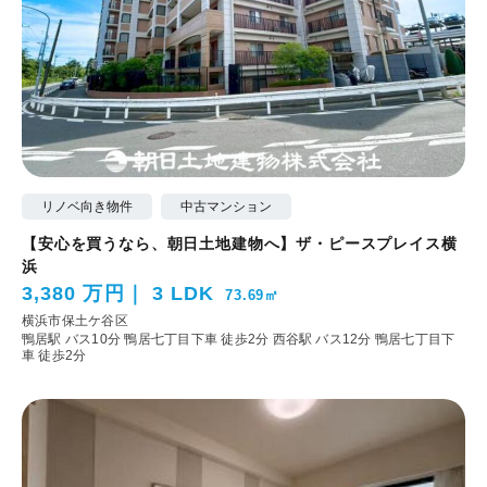
リノベ向き物件
中古マンション
【安心を買うなら、朝日土地建物へ】ザ・ピースプレイス横
浜
3,380 万円
3 LDK
73.69㎡
横浜市保土ケ谷区
鴨居駅 バス10分 鴨居七丁目下車 徒歩2分
西谷駅 バス12分 鴨居七丁目下
車 徒歩2分