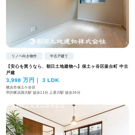
リノベ向き物件
中古戸建て
【安心を買うなら、朝日土地建物へ】保土ヶ谷区釜台町 中古
戸建
3,998 万円
3 LDK
横浜市保土ケ谷区
羽沢横浜国大駅 徒歩11分
上星川駅 徒歩16分