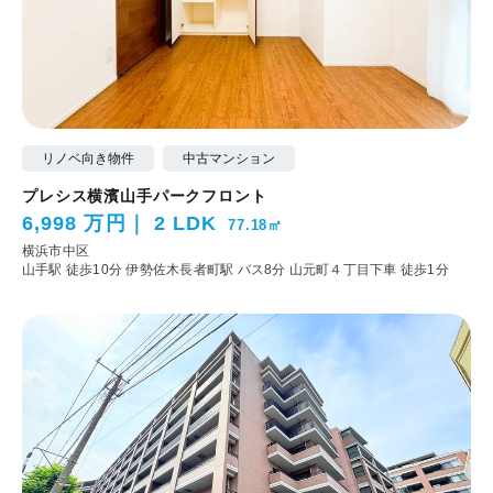
リノベ向き物件
中古マンション
プレシス横濱山手パークフロント
6,998 万円
2 LDK
77.18㎡
横浜市中区
山手駅 徒歩10分
伊勢佐木長者町駅 バス8分 山元町４丁目下車 徒歩1分