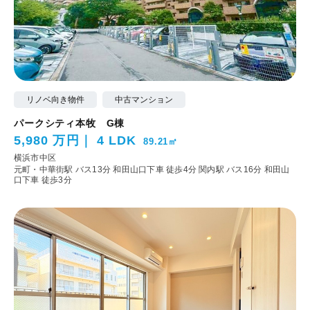
リノベ向き物件
中古マンション
パークシティ本牧 G棟
5,980 万円
4 LDK
89.21㎡
横浜市中区
元町・中華街駅 バス13分 和田山口下車 徒歩4分
関内駅 バス16分 和田山
口下車 徒歩3分