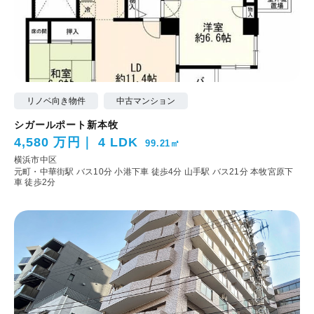
リノベ向き物件
中古マンション
シガールポート新本牧
4,580 万円
4 LDK
99.21㎡
横浜市中区
元町・中華街駅 バス10分 小港下車 徒歩4分
山手駅 バス21分 本牧宮原下
車 徒歩2分