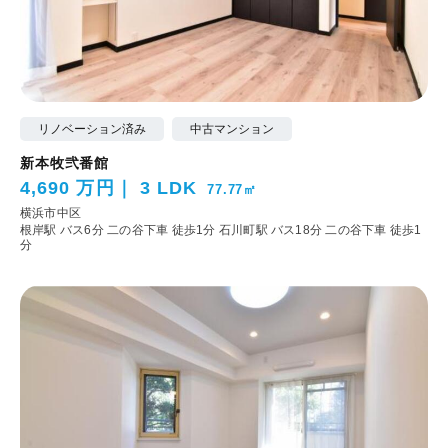
リノベーション済み
中古マンション
新本牧弐番館
4,690 万円
3 LDK
77.77㎡
横浜市中区
根岸駅 バス6分 二の谷下車 徒歩1分
石川町駅 バス18分 二の谷下車 徒歩1
分