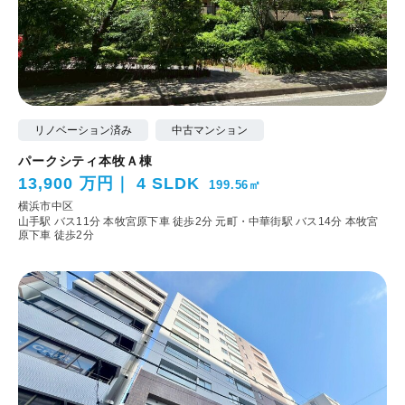
リノベーション済み
中古マンション
パークシティ本牧Ａ棟
13,900 万円
4 SLDK
199.56㎡
横浜市中区
山手駅 バス11分 本牧宮原下車 徒歩2分
元町・中華街駅 バス14分 本牧宮
原下車 徒歩2分