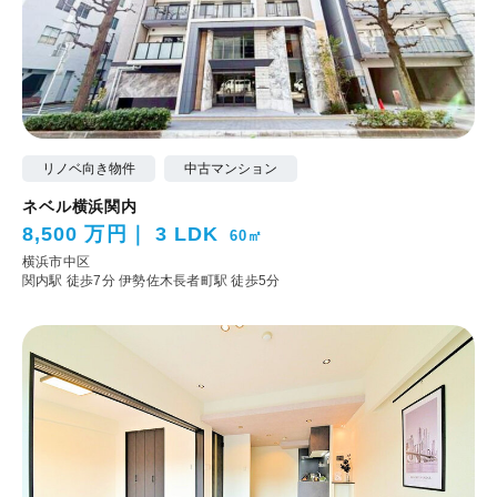
リノベ向き物件
中古マンション
ネベル横浜関内
8,500 万円
3 LDK
60㎡
横浜市中区
関内駅 徒歩7分
伊勢佐木長者町駅 徒歩5分