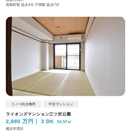
高島町駅 徒歩4分
戸部駅 徒歩7分
リノベ向き物件
中古マンション
ライオンズマンション三ツ沢公園
2,880 万円
3 DK
54.57㎡
横浜市西区