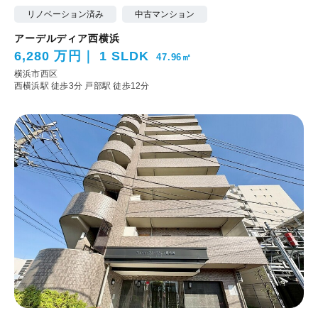
リノベーション済み
中古マンション
アーデルディア西横浜
6,280 万円
1 SLDK
47.96㎡
横浜市西区
西横浜駅 徒歩3分
戸部駅 徒歩12分