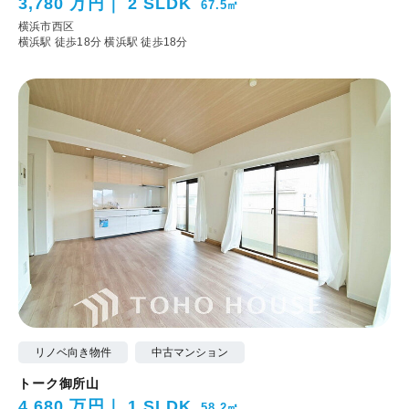
3,780 万円
2 SLDK
67.5㎡
横浜市西区
横浜駅 徒歩18分
横浜駅 徒歩18分
リノベ向き物件
中古マンション
トーク御所山
4,680 万円
1 SLDK
58.2㎡