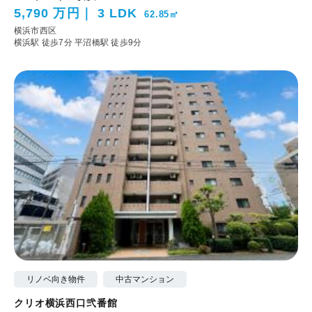
5,790 万円
3 LDK
62.85㎡
横浜市西区
横浜駅 徒歩7分
平沼橋駅 徒歩9分
リノベ向き物件
中古マンション
クリオ横浜西口弐番館