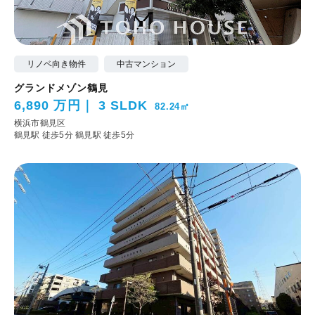
リノベ向き物件
中古マンション
グランドメゾン鶴見
6,890 万円
3 SLDK
82.24㎡
横浜市鶴見区
鶴見駅 徒歩5分
鶴見駅 徒歩5分