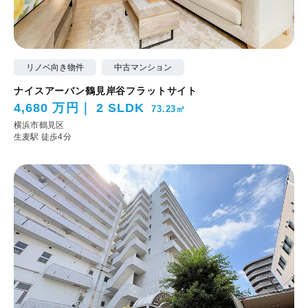
リノベ向き物件
中古マンション
ナイスアーバン鶴見岸谷フラットサイト
4,680 万円
2 SLDK
73.23㎡
横浜市鶴見区
生麦駅 徒歩4分