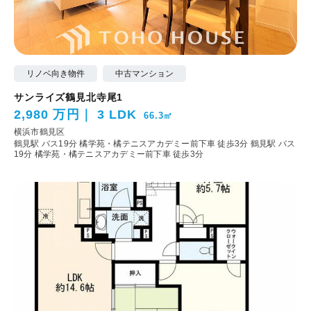
リノベ向き物件
中古マンション
サンライズ鶴見北寺尾1
2,980 万円
3 LDK
66.3㎡
横浜市鶴見区
鶴見駅 バス19分 橘学苑・橘テニスアカデミー前下車 徒歩3分
鶴見駅 バス
19分 橘学苑・橘テニスアカデミー前下車 徒歩3分