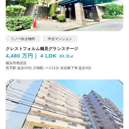
リノベ向き物件
中古マンション
クレストフォルム鶴見グランステージ
4,480 万円
4 LDK
83.31㎡
横浜市鶴見区
尻手駅 徒歩20分
川崎駅 バス11分 末吉橋下車 徒歩4分