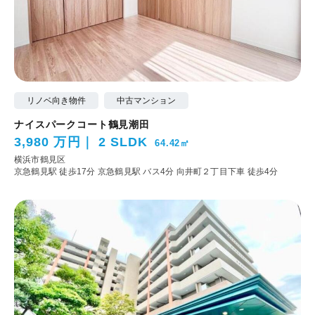
リノベ向き物件
中古マンション
ナイスパークコート鶴見潮田
3,980 万円
2 SLDK
64.42㎡
横浜市鶴見区
京急鶴見駅 徒歩17分
京急鶴見駅 バス4分 向井町２丁目下車 徒歩4分