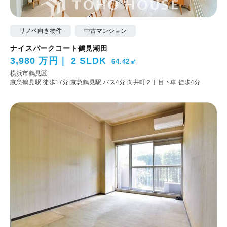
リノベ向き物件
中古マンション
ナイスパークコート鶴見潮田
3,980 万円
2 SLDK
64.42㎡
横浜市鶴見区
京急鶴見駅 徒歩17分
京急鶴見駅 バス4分 向井町２丁目下車 徒歩4分