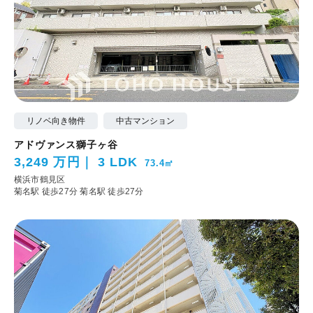
リノベ向き物件
中古マンション
アドヴァンス獅子ヶ谷
3,249 万円
3 LDK
73.4㎡
横浜市鶴見区
菊名駅 徒歩27分
菊名駅 徒歩27分