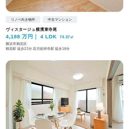
リノベ向き物件
中古マンション
ヴィスタージュ横濱東寺尾
4,188 万円
4 LDK
74.07㎡
横浜市鶴見区
鶴見駅 徒歩22分
花月総持寺駅 徒歩18分