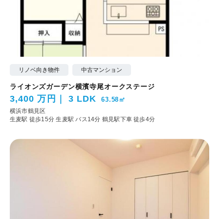
リノベ向き物件
中古マンション
ライオンズガーデン横濱寺尾オークステージ
3,400 万円
3 LDK
63.58㎡
横浜市鶴見区
生麦駅 徒歩15分
生麦駅 バス14分 鶴見駅下車 徒歩4分