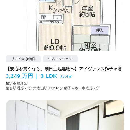
リノベ向き物件
中古マンション
【安心を買うなら、朝日土地建物へ】アドヴァンス獅子ヶ谷
3,249 万円
3 LDK
73.4㎡
横浜市鶴見区
菊名駅 徒歩25分
大倉山駅 バス14分 獅子ヶ谷下車 徒歩2分