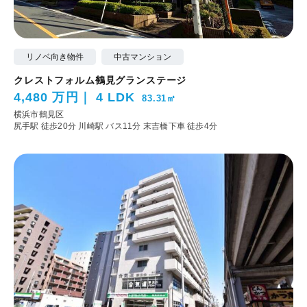
リノベ向き物件
中古マンション
クレストフォルム鶴見グランステージ
4,480 万円
4 LDK
83.31㎡
横浜市鶴見区
尻手駅 徒歩20分
川崎駅 バス11分 末吉橋下車 徒歩4分