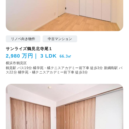
リノベ向き物件
中古マンション
サンライズ鶴見北寺尾１
2,980 万円
3 LDK
66.3㎡
横浜市鶴見区
鶴見駅 バス19分 橘学苑・橘テニスアカデミー前下車 徒歩3分
新綱島駅 バ
ス22分 橘学苑・橘テニスアカデミー前下車 徒歩3分