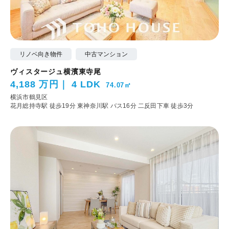
リノベ向き物件
中古マンション
ヴィスタージュ横濱東寺尾
4,188 万円
4 LDK
74.07㎡
横浜市鶴見区
花月総持寺駅 徒歩19分
東神奈川駅 バス16分 二反田下車 徒歩3分