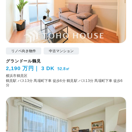
リノベ向き物件
中古マンション
グランドール鶴見
2,190 万円
3 DK
52.8㎡
横浜市鶴見区
鶴見駅 バス13分 馬場町下車 徒歩6分
鶴見駅 バス13分 馬場町下車 徒歩6
分