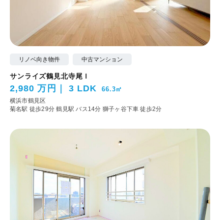
リノベ向き物件
中古マンション
サンライズ鶴見北寺尾Ｉ
2,980 万円
3 LDK
66.3㎡
横浜市鶴見区
菊名駅 徒歩29分
鶴見駅 バス14分 獅子ヶ谷下車 徒歩2分