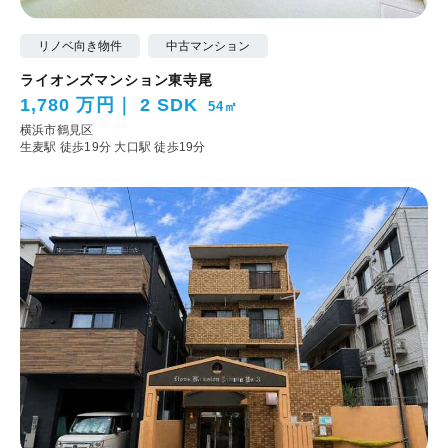
リノベ向き物件
中古マンション
ライオンズマンション東寺尾
1,780 万円
2 SDK
54㎡
横浜市鶴見区
生麦駅 徒歩19分
大口駅 徒歩19分