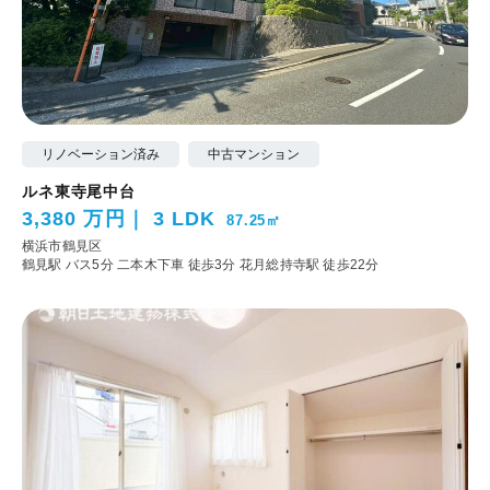
リノベーション済み
中古マンション
ルネ東寺尾中台
3,380 万円
3 LDK
87.25㎡
横浜市鶴見区
鶴見駅 バス5分 二本木下車 徒歩3分
花月総持寺駅 徒歩22分