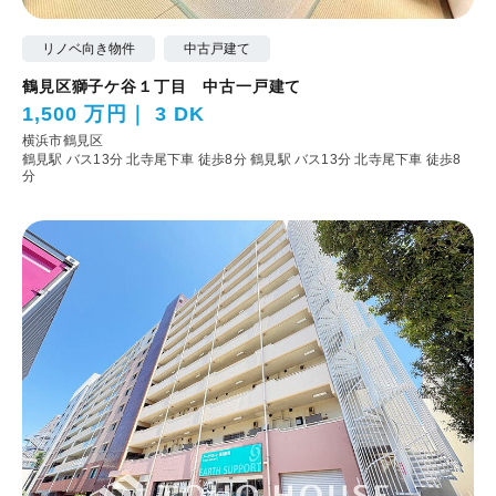
リノベ向き物件
中古戸建て
鶴見区獅子ケ谷１丁目 中古一戸建て
1,500 万円
3 DK
横浜市鶴見区
鶴見駅 バス13分 北寺尾下車 徒歩8分
鶴見駅 バス13分 北寺尾下車 徒歩8
分