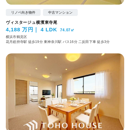
リノベ向き物件
中古マンション
ヴィスタージュ横濱東寺尾
4,188 万円
4 LDK
74.07㎡
横浜市鶴見区
花月総持寺駅 徒歩19分
東神奈川駅 バス16分 二反田下車 徒歩3分