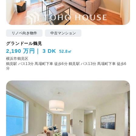
リノベ向き物件
中古マンション
グランドール鶴見
2,190 万円
3 DK
52.8㎡
横浜市鶴見区
鶴見駅 バス13分 馬場町下車 徒歩6分
鶴見駅 バス13分 馬場町下車 徒歩6
分