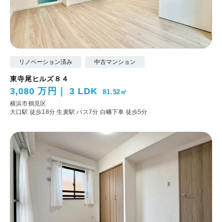
リノベーション済み
中古マンション
東寺尾ヒルズ８４
3,080 万円
3 LDK
81.52㎡
横浜市鶴見区
大口駅 徒歩18分
生麦駅 バス7分 白幡下車 徒歩5分