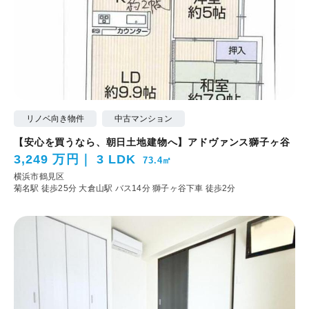
リノベ向き物件
中古マンション
【安心を買うなら、朝日土地建物へ】アドヴァンス獅子ヶ谷
3,249 万円
3 LDK
73.4㎡
横浜市鶴見区
菊名駅 徒歩25分
大倉山駅 バス14分 獅子ヶ谷下車 徒歩2分