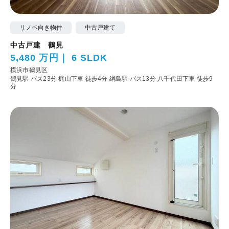
リノベ向き物件
中古戸建て
中古戸建 鶴見
5,480 万円
6 SLDK
横浜市鶴見区
鶴見駅 バス23分 梶山下車 徒歩4分
綱島駅 バス13分 八千代田下車 徒歩9
分