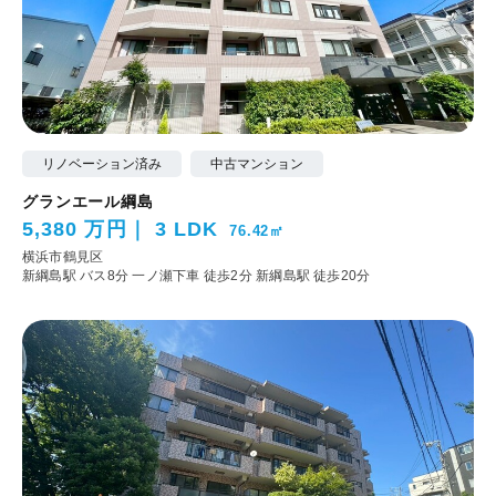
リノベーション済み
中古マンション
グランエール綱島
5,380 万円
3 LDK
76.42㎡
横浜市鶴見区
新綱島駅 バス8分 一ノ瀬下車 徒歩2分
新綱島駅 徒歩20分