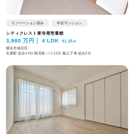
リノベーション済み
中古マンション
シティクレスト東寺尾壱番館
3,980 万円
4 LDK
91.25㎡
横浜市鶴見区
生麦駅 徒歩14分
鶴見駅 バス12分 飯山下車 徒歩2分