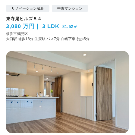
リノベーション済み
中古マンション
東寺尾ヒルズ８４
3,080 万円
3 LDK
81.52㎡
横浜市鶴見区
大口駅 徒歩18分
生麦駅 バス7分 白幡下車 徒歩5分