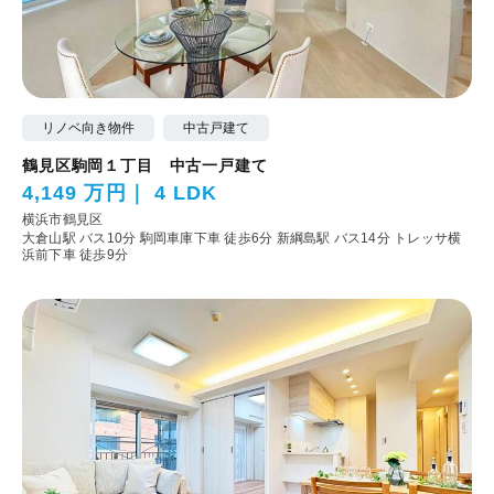
リノベ向き物件
中古戸建て
鶴見区駒岡１丁目 中古一戸建て
4,149 万円
4 LDK
横浜市鶴見区
大倉山駅 バス10分 駒岡車庫下車 徒歩6分
新綱島駅 バス14分 トレッサ横
浜前下車 徒歩9分