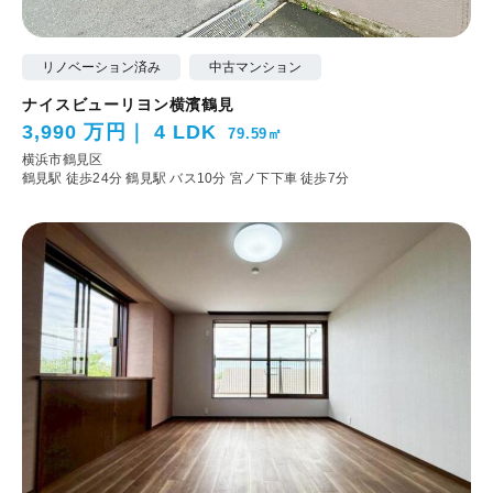
リノベーション済み
中古マンション
ナイスビューリヨン横濱鶴見
3,990 万円
4 LDK
79.59㎡
横浜市鶴見区
鶴見駅 徒歩24分
鶴見駅 バス10分 宮ノ下下車 徒歩7分