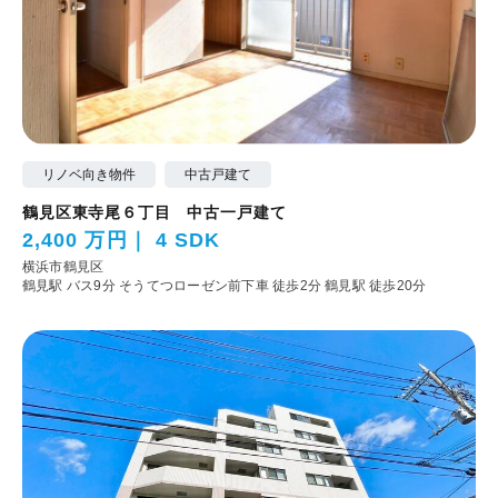
リノベ向き物件
中古戸建て
鶴見区東寺尾６丁目 中古一戸建て
2,400 万円
4 SDK
横浜市鶴見区
鶴見駅 バス9分 そうてつローゼン前下車 徒歩2分
鶴見駅 徒歩20分