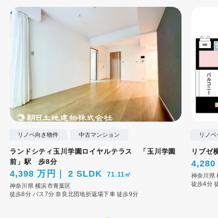
リノベ向き物件
中古マンション
リノベ
ランドシティ玉川学園ロイヤルテラス 「玉川学園
リブゼ
前」駅 歩8分
4,28
4,398 万円
2 SLDK
71.11㎡
神奈川県
徒歩4分
神奈川県
横浜市青葉区
徒歩8分
バス7分 奈良北団地折返場下車 徒歩9分