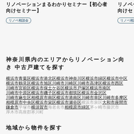
リノベーションまるわかりセミナー【初心者
リノベ
向けセミナー】
向けセ
リノベ相談会
リノベ相
神奈川県内のエリアからリノベーション向
き 中古戸建てを探す
横浜市青葉区
横浜市港北区
横浜市神奈川区
横浜市緑区
横浜市中区
横浜市鶴見区
横浜市旭区
川崎市川崎区
川崎市高津区
横浜市西区
川崎市宮前区
横浜市保土ケ谷区
横浜市戸塚区
横浜市南区
川崎市中原区
横浜市磯子区
横浜市都筑区
横浜市金沢区
川崎市麻生区
相模原市南区
横浜市港南区
川崎市幸区
川崎市多摩区
相模原市中央区
横浜市栄区
横浜市瀬谷区
横浜市泉区
大和市
座間市
鎌倉市
平塚市
横須賀市
海老名市
相模原市緑区
茅ヶ崎市
藤沢市
厚木市
高座郡寒川町
地域から物件を探す