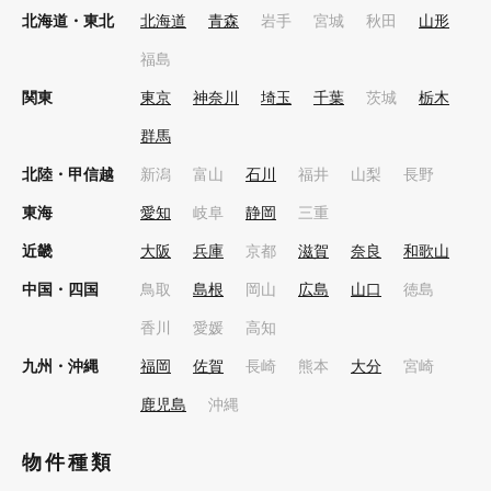
北海道・東北
北海道
青森
岩手
宮城
秋田
山形
福島
関東
東京
神奈川
埼玉
千葉
茨城
栃木
群馬
北陸・甲信越
新潟
富山
石川
福井
山梨
長野
東海
愛知
岐阜
静岡
三重
近畿
大阪
兵庫
京都
滋賀
奈良
和歌山
中国・四国
鳥取
島根
岡山
広島
山口
徳島
香川
愛媛
高知
九州・沖縄
福岡
佐賀
長崎
熊本
大分
宮崎
鹿児島
沖縄
物件種類