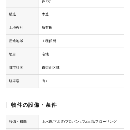
歩1分
構造
木造
土地権利
所有権
用途地域
１種低層
地目
宅地
都市計画
市街化区域
駐車場
有 /
物件の設備・条件
設備・機能
上水道/下水道/プロパンガス/出窓/フローリング