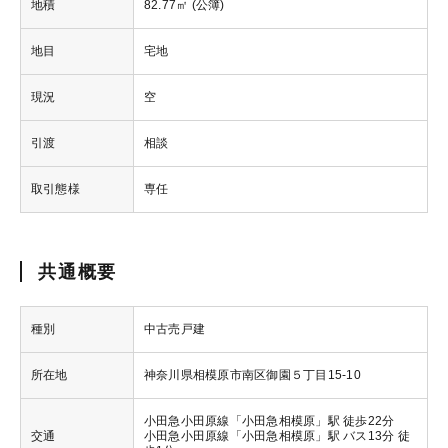
地積
82.77㎡ (公簿)
地目
宅地
現況
空
引渡
相談
取引態様
専任
共通概要
種別
中古売戸建
所在地
神奈川県相模原市南区御園５丁目15-10
小田急小田原線「小田急相模原」駅 徒歩22分
交通
小田急小田原線「小田急相模原」駅 バス13分 徒