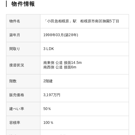
物件情報
物件名
「小田急相模原」駅 相模原市南区御園5丁目
築年月
1998年03月(築28年)
間取り
3 LDK
南東側 公道 接面14.5m
接道状況
南西側 公道 接面6m
階数
2階建
販売価格
3,197万円
建ぺい率
50％
容積率
100％