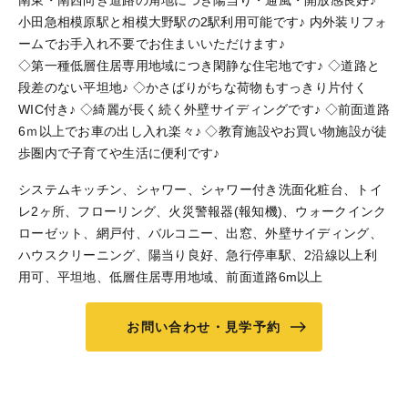
南東・南西向き道路の角地につき陽当り・通風・開放感良好♪
小田急相模原駅と相模大野駅の2駅利用可能です♪ 内外装リフォ
ームでお手入れ不要でお住まいいただけます♪
◇第一種低層住居専用地域につき閑静な住宅地です♪ ◇道路と
段差のない平坦地♪ ◇かさばりがちな荷物もすっきり片付く
WIC付き♪ ◇綺麗が長く続く外壁サイディングです♪ ◇前面道路
6ｍ以上でお車の出し入れ楽々♪ ◇教育施設やお買い物施設が徒
歩圏内で子育てや生活に便利です♪
システムキッチン、シャワー、シャワー付き洗面化粧台、トイ
レ2ヶ所、フローリング、火災警報器(報知機)、ウォークインク
ローゼット、網戸付、バルコニー、出窓、外壁サイディング、
ハウスクリーニング、陽当り良好、急行停車駅、2沿線以上利
用可、平坦地、低層住居専用地域、前面道路6m以上
お問い合わせ・見学予約