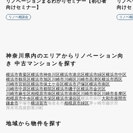
リノベーションまるわかりセミナー【初心者
リノベ
向けセミナー】
向けセ
リノベ相談会
リノベ相
神奈川県内のエリアからリノベーション向
き 中古マンションを探す
横浜市青葉区
横浜市神奈川区
横浜市港北区
横浜市緑区
横浜市中区
横浜市鶴見区
横浜市旭区
川崎市川崎区
川崎市高津区
横浜市西区
川崎市宮前区
横浜市保土ケ谷区
横浜市戸塚区
横浜市南区
川崎市中原区
横浜市都筑区
横浜市磯子区
横浜市金沢区
川崎市麻生区
相模原市南区
横浜市港南区
川崎市幸区
川崎市多摩区
相模原市中央区
横浜市栄区
横浜市瀬谷区
横浜市泉区
大和市
座間市
鎌倉市
平塚市
横須賀市
海老名市
相模原市緑区
茅ヶ崎市
藤沢市
厚木市
高座郡寒川町
地域から物件を探す