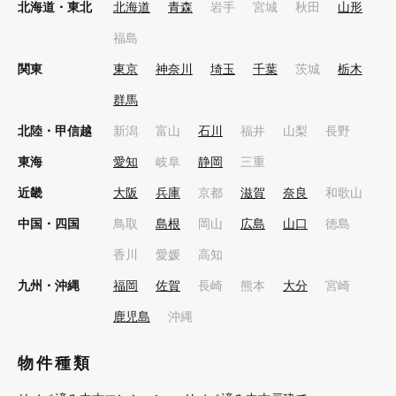
北海道・東北
北海道
青森
岩手
宮城
秋田
山形
福島
関東
東京
神奈川
埼玉
千葉
茨城
栃木
群馬
北陸・甲信越
新潟
富山
石川
福井
山梨
長野
東海
愛知
岐阜
静岡
三重
近畿
大阪
兵庫
京都
滋賀
奈良
和歌山
中国・四国
鳥取
島根
岡山
広島
山口
徳島
香川
愛媛
高知
九州・沖縄
福岡
佐賀
長崎
熊本
大分
宮崎
鹿児島
沖縄
物件種類