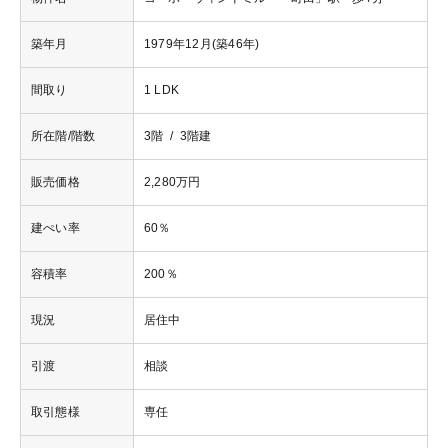
築年月
1979年12月(築46年)
間取り
1 LDK
所在階/階数
3階 / 3階建
販売価格
2,280万円
建ぺい率
60％
容積率
200％
現況
居住中
引渡
相談
取引態様
専任