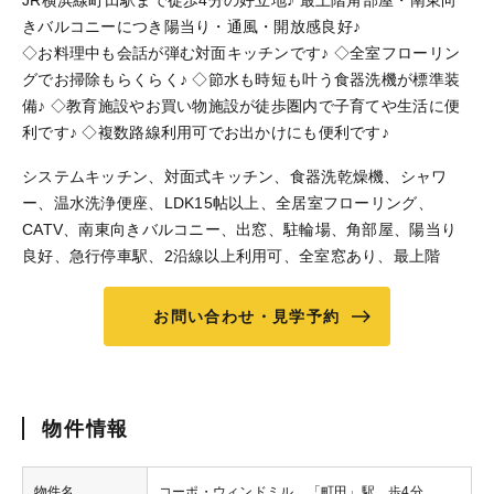
JR横浜線町田駅まで徒歩4分の好立地♪ 最上階角部屋・南東向
きバルコニーにつき陽当り・通風・開放感良好♪
◇お料理中も会話が弾む対面キッチンです♪ ◇全室フローリン
グでお掃除もらくらく♪ ◇節水も時短も叶う食器洗機が標準装
備♪ ◇教育施設やお買い物施設が徒歩圏内で子育てや生活に便
利です♪ ◇複数路線利用可でお出かけにも便利です♪
システムキッチン、対面式キッチン、食器洗乾燥機、シャワ
ー、温水洗浄便座、LDK15帖以上、全居室フローリング、
CATV、南東向きバルコニー、出窓、駐輪場、角部屋、陽当り
良好、急行停車駅、2沿線以上利用可、全室窓あり、最上階
お問い合わせ・見学予約
物件情報
物件名
コーポ・ウィンドミル 「町田」駅 歩4分