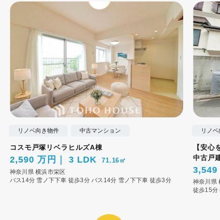
リノベ向き物件
中古マンション
リノベ
コスモ戸塚リベラヒルズA棟
【安心
中古戸
2,590 万円
3 LDK
71.16㎡
3,54
神奈川県
横浜市栄区
バス14分 雪ノ下下車 徒歩3分
バス14分 雪ノ下下車 徒歩3分
神奈川県
徒歩15分