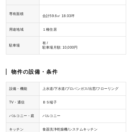
専有面積
合計59.6㎡ 18.03坪
用途地域
１種住居
有 /
駐車場
駐車場月額: 10,000円
物件の設備・条件
設備・機能
上水道/下水道/プロパンガス/出窓/フローリング
TV・通信
ＢＳ端子
バルコニー・庭
バルコニー
キッチン
食器洗浄乾燥機/システムキッチン