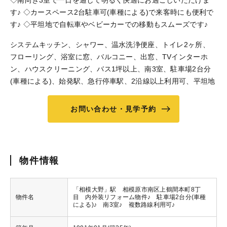
◇南向き3室で一日を通して明るく快適にお過ごしいただけま
す♪ ◇カースペース2台駐車可(車種による)で来客時にも便利で
す♪ ◇平坦地で自転車やベビーカーでの移動もスムーズです♪
システムキッチン、シャワー、温水洗浄便座、トイレ2ヶ所、
フローリング、浴室に窓、バルコニー、出窓、TVインターホ
ン、ハウスクリーニング、バス1坪以上、南3室、駐車場2台分
(車種による)、始発駅、急行停車駅、2沿線以上利用可、平坦地
お問い合わせ・見学予約
物件情報
「相模大野」駅 相模原市南区上鶴間本町8丁
物件名
目 内外装リフォーム物件♪ 駐車場2台分(車種
による)♪ 南3室♪ 複数路線利用可♪