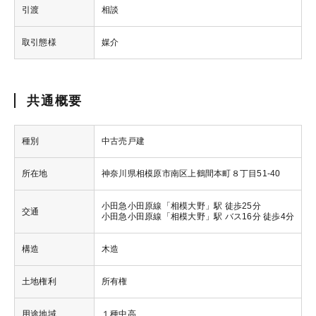
引渡
相談
取引態様
媒介
共通概要
種別
中古売戸建
所在地
神奈川県相模原市南区上鶴間本町８丁目51-40
小田急小田原線「相模大野」駅 徒歩25分
交通
小田急小田原線「相模大野」駅 バス16分 徒歩4分
構造
木造
土地権利
所有権
用途地域
１種中高