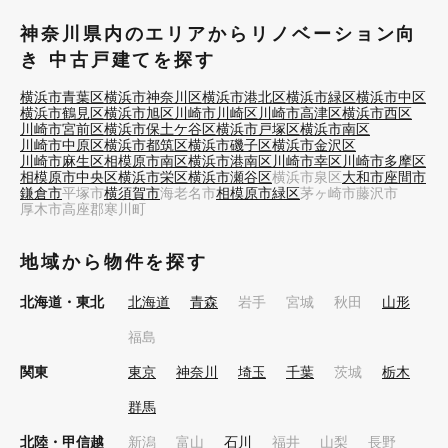
神奈川県内のエリアからリノベーション向
き 中古戸建てを探す
横浜市青葉区
横浜市神奈川区
横浜市港北区
横浜市緑区
横浜市中区
横浜市鶴見区
横浜市旭区
川崎市川崎区
川崎市高津区
横浜市西区
川崎市宮前区
横浜市保土ケ谷区
横浜市戸塚区
横浜市南区
川崎市中原区
横浜市都筑区
横浜市磯子区
横浜市金沢区
川崎市麻生区
相模原市南区
横浜市港南区
川崎市幸区
川崎市多摩区
相模原市中央区
横浜市栄区
横浜市瀬谷区
横浜市泉区
大和市
座間市
鎌倉市
平塚市
横須賀市
海老名市
相模原市緑区
茅ヶ崎市
藤沢市
厚木市
高座郡寒川町
地域から物件を探す
北海道・東北
北海道
青森
岩手
宮城
秋田
山形
福島
関東
東京
神奈川
埼玉
千葉
茨城
栃木
群馬
北陸・甲信越
新潟
富山
石川
福井
山梨
長野