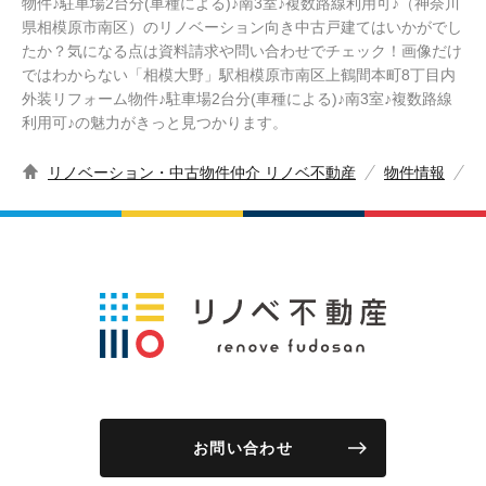
物件♪駐車場2台分(車種による)♪南3室♪複数路線利用可♪（神奈川
県相模原市南区）のリノベーション向き中古戸建てはいかがでし
たか？気になる点は資料請求や問い合わせでチェック！画像だけ
ではわからない「相模大野」駅相模原市南区上鶴間本町8丁目内
外装リフォーム物件♪駐車場2台分(車種による)♪南3室♪複数路線
利用可♪の魅力がきっと見つかります。
リノベーション・中古物件仲介 リノベ不動産
物件情報
お問い合わせ