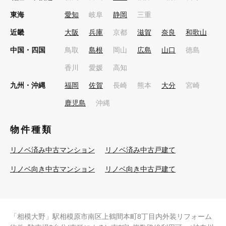
東海
愛知
岐阜
静岡
三重
近畿
大阪
兵庫
京都
滋賀
奈良
和歌山
中国・四国
鳥取
島根
岡山
広島
山口
徳島
香川
愛媛
高知
九州・沖縄
福岡
佐賀
長崎
熊本
大分
宮崎
鹿児島
沖縄
物件種類
リノベ済み中古マンション
リノベ済み中古戸建て
リノベ向き中古マンション
リノベ向き中古戸建て
「相模大野」駅相模原市南区上鶴間本町8丁目内外装リフォーム