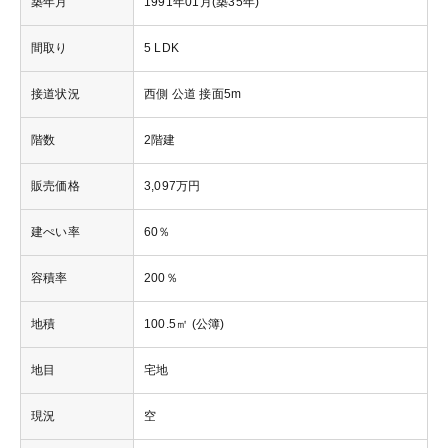
築年月
1991年01月(築35年)
間取り
5 LDK
接道状況
西側 公道 接面5m
階数
2階建
販売価格
3,097万円
建ぺい率
60％
容積率
200％
地積
100.5㎡ (公簿)
地目
宅地
現況
空