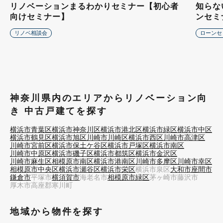
リノベーションまるわかりセミナー【初心者
知らな
向けセミナー】
ンセミ
リノベ相談会
ローンセ
神奈川県内のエリアからリノベーション向
き 中古戸建てを探す
横浜市青葉区
横浜市神奈川区
横浜市港北区
横浜市緑区
横浜市中区
横浜市鶴見区
横浜市旭区
川崎市川崎区
横浜市西区
川崎市高津区
川崎市宮前区
横浜市保土ケ谷区
横浜市戸塚区
横浜市南区
川崎市中原区
横浜市磯子区
横浜市都筑区
横浜市金沢区
川崎市麻生区
相模原市南区
横浜市港南区
川崎市多摩区
川崎市幸区
相模原市中央区
横浜市瀬谷区
横浜市栄区
横浜市泉区
大和市
座間市
鎌倉市
平塚市
横須賀市
海老名市
相模原市緑区
茅ヶ崎市
藤沢市
厚木市
高座郡寒川町
地域から物件を探す