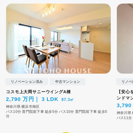
リノベーション済み
中古マンション
リノベ
コスモ上大岡サニーウイングA棟
【安心
ンドマ
2,790 万円
3 LDK
87.3㎡
3,79
神奈川県
横浜市南区
バス10分 普門院前下車 徒歩5分
バス10分 普門院前下車 徒歩5
神奈川県
分
バス11分