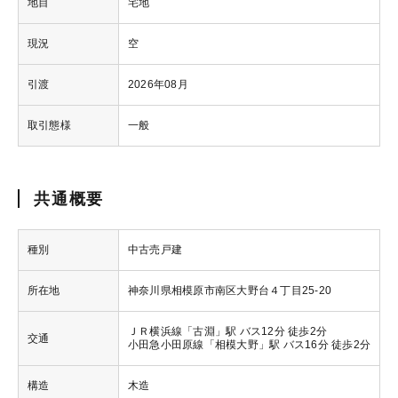
地目
宅地
現況
空
引渡
2026年08月
取引態様
一般
共通概要
種別
中古売戸建
所在地
神奈川県相模原市南区大野台４丁目25-20
ＪＲ横浜線「古淵」駅 バス12分 徒歩2分
交通
小田急小田原線「相模大野」駅 バス16分 徒歩2分
構造
木造