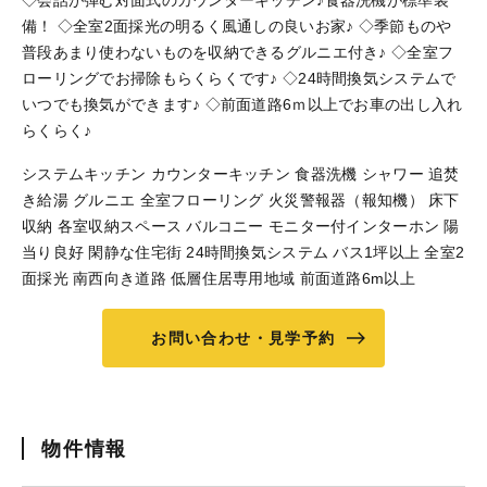
◇会話が弾む対面式のカウンターキッチン♪食器洗機が標準装
備！ ◇全室2面採光の明るく風通しの良いお家♪ ◇季節ものや
普段あまり使わないものを収納できるグルニエ付き♪ ◇全室フ
ローリングでお掃除もらくらくです♪ ◇24時間換気システムで
いつでも換気ができます♪ ◇前面道路6ｍ以上でお車の出し入れ
らくらく♪
システムキッチン カウンターキッチン 食器洗機 シャワー 追焚
き給湯 グルニエ 全室フローリング 火災警報器（報知機） 床下
収納 各室収納スペース バルコニー モニター付インターホン 陽
当り良好 閑静な住宅街 24時間換気システム バス1坪以上 全室2
面採光 南西向き道路 低層住居専用地域 前面道路6m以上
お問い合わせ・見学予約
物件情報