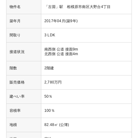
物件名
「古淵」駅 相模原市南区大野台4丁目
築年月
2017年04月(築9年)
間取り
3 LDK
南西側 公道 接面9m
接道状況
北西側 公道 接面4m
階数
2階建
販売価格
2,780万円
建ぺい率
50％
容積率
100％
地積
82.48㎡ (公簿)