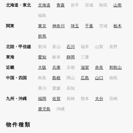
北海道・東北
北海道
青森
岩手
宮城
秋田
山形
福島
関東
東京
神奈川
埼玉
千葉
茨城
栃木
群馬
北陸・甲信越
新潟
富山
石川
福井
山梨
長野
東海
愛知
岐阜
静岡
三重
近畿
大阪
兵庫
京都
滋賀
奈良
和歌山
中国・四国
鳥取
島根
岡山
広島
山口
徳島
香川
愛媛
高知
九州・沖縄
福岡
佐賀
長崎
熊本
大分
宮崎
鹿児島
沖縄
物件種類