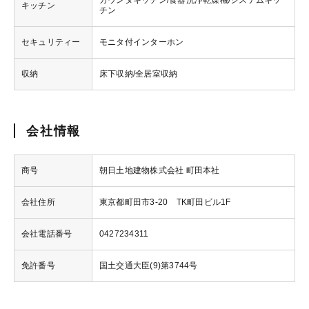
カウンタキッチン/食器洗浄乾燥機/システムキッ
キッチン
チン
セキュリティー
モニタ付インターホン
収納
床下収納/全居室収納
会社情報
商号
朝日土地建物株式会社 町田本社
会社住所
東京都町田市3-20 TK町田ビル1F
会社電話番号
0427234311
免許番号
国土交通大臣(9)第3744号