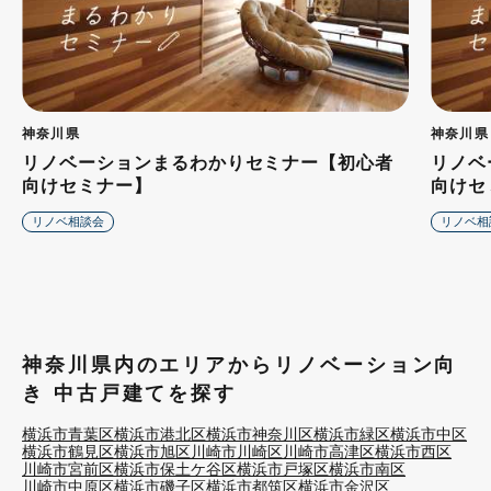
神奈川県
神奈川県
リノベーションまるわかりセミナー【初心者
リノベ
向けセミナー】
向けセ
リノベ相談会
リノベ相
神奈川県内のエリアからリノベーション向
き 中古戸建てを探す
横浜市青葉区
横浜市港北区
横浜市神奈川区
横浜市緑区
横浜市中区
横浜市鶴見区
横浜市旭区
川崎市川崎区
川崎市高津区
横浜市西区
川崎市宮前区
横浜市保土ケ谷区
横浜市戸塚区
横浜市南区
川崎市中原区
横浜市磯子区
横浜市都筑区
横浜市金沢区