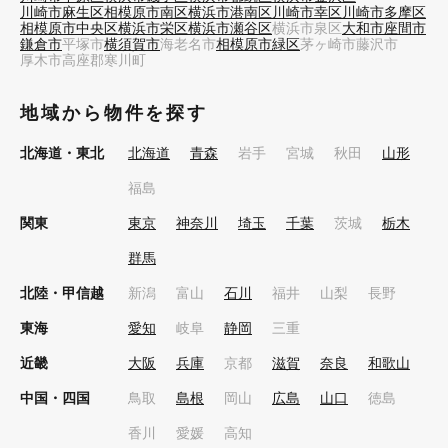
川崎市麻生区
相模原市南区
横浜市港南区
川崎市幸区
川崎市多摩区
相模原市中央区
横浜市栄区
横浜市瀬谷区
横浜市泉区
大和市
座間市
鎌倉市
平塚市
横須賀市
海老名市
相模原市緑区
茅ヶ崎市
藤沢市
厚木市
高座郡寒川町
地域から物件を探す
北海道・東北
北海道
青森
岩手
宮城
秋田
山形
福島
関東
東京
神奈川
埼玉
千葉
茨城
栃木
群馬
北陸・甲信越
新潟
富山
石川
福井
山梨
長野
東海
愛知
岐阜
静岡
三重
近畿
大阪
兵庫
京都
滋賀
奈良
和歌山
中国・四国
鳥取
島根
岡山
広島
山口
徳島
香川
愛媛
高知