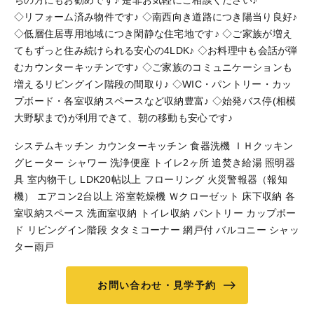
ちの方にもお勧めです♪ 是非お気軽にご相談ください♪
◇リフォーム済み物件です♪ ◇南西向き道路につき陽当り良好♪
◇低層住居専用地域につき閑静な住宅地です♪ ◇ご家族が増え
てもずっと住み続けられる安心の4LDK♪ ◇お料理中も会話が弾
むカウンターキッチンです♪ ◇ご家族のコミュニケーションも
増えるリビングイン階段の間取り♪ ◇WIC・パントリー・カッ
プボード・各室収納スペースなど収納豊富♪ ◇始発バス停(相模
大野駅まで)が利用できて、朝の移動も安心です♪
システムキッチン カウンターキッチン 食器洗機 ＩＨクッキン
グヒーター シャワー 洗浄便座 トイレ2ヶ所 追焚き給湯 照明器
具 室内物干し LDK20帖以上 フローリング 火災警報器（報知
機） エアコン2台以上 浴室乾燥機 Ｗクローゼット 床下収納 各
室収納スペース 洗面室収納 トイレ収納 パントリー カップボー
ド リビングイン階段 タタミコーナー 網戸付 バルコニー シャッ
ター雨戸
お問い合わせ・見学予約