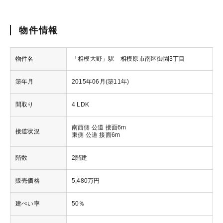
物件情報
物件名
「相模大野」駅 相模原市南区御園3丁目
築年月
2015年06月(築11年)
間取り
4 LDK
南西側 公道 接面6m
接道状況
東側 公道 接面6m
階数
2階建
販売価格
5,480万円
建ぺい率
50％