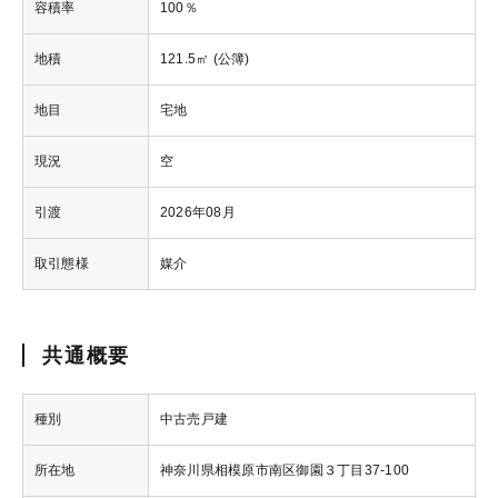
容積率
100％
地積
121.5㎡ (公簿)
地目
宅地
現況
空
引渡
2026年08月
取引態様
媒介
共通概要
種別
中古売戸建
所在地
神奈川県相模原市南区御園３丁目37-100