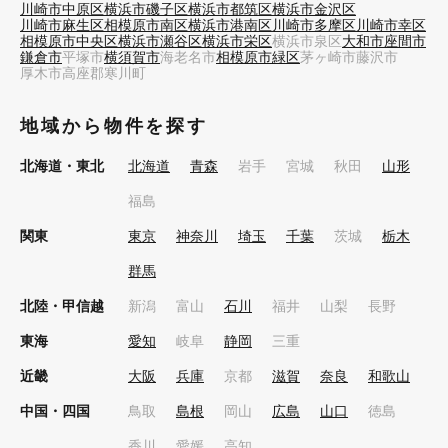
川崎市中原区
横浜市磯子区
横浜市都筑区
横浜市金沢区
川崎市麻生区
相模原市南区
横浜市港南区
川崎市多摩区
川崎市幸区
相模原市中央区
横浜市瀬谷区
横浜市栄区
横浜市泉区
大和市
座間市
鎌倉市
平塚市
横須賀市
海老名市
相模原市緑区
茅ヶ崎市
藤沢市
厚木市
高座郡寒川町
地域から物件を探す
北海道・東北
北海道
青森
岩手
宮城
秋田
山形
福島
関東
東京
神奈川
埼玉
千葉
茨城
栃木
群馬
北陸・甲信越
新潟
富山
石川
福井
山梨
長野
東海
愛知
岐阜
静岡
三重
近畿
大阪
兵庫
京都
滋賀
奈良
和歌山
中国・四国
鳥取
島根
岡山
広島
山口
徳島
香川
愛媛
高知