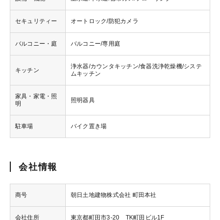
セキュリティー
オートロック/防犯カメラ
バルコニー・庭
バルコニー/専用庭
浄水器/カウンタキッチン/食器洗浄乾燥機/システ
キッチン
ムキッチン
家具・家電・照
照明器具
明
駐車場
バイク置き場
会社情報
商号
朝日土地建物株式会社 町田本社
会社住所
東京都町田市3-20 TK町田ビル1F