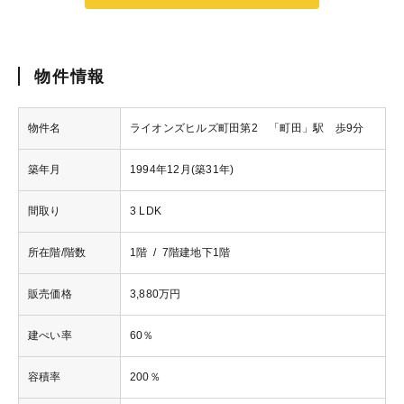
物件情報
物件名
ライオンズヒルズ町田第2 「町田」駅 歩9分
築年月
1994年12月(築31年)
間取り
3 LDK
所在階/階数
1階 / 7階建地下1階
販売価格
3,880万円
建ぺい率
60％
容積率
200％