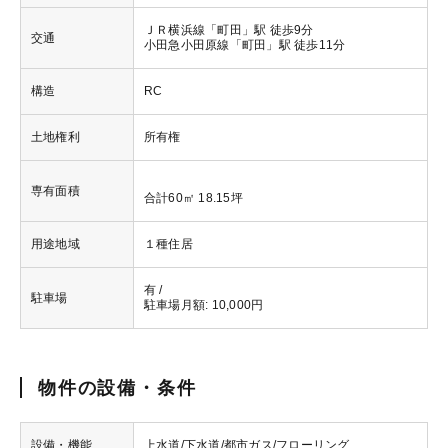
ＪＲ横浜線「町田」駅 徒歩9分
交通
小田急小田原線「町田」駅 徒歩11分
構造
RC
土地権利
所有権
専有面積
合計60㎡ 18.15坪
用途地域
１種住居
有 /
駐車場
駐車場月額: 10,000円
物件の設備・条件
設備・機能
上水道/下水道/都市ガス/フローリング