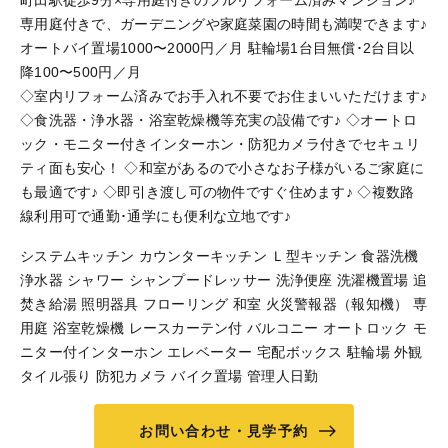
町田駅徒歩9分×専用庭付きのフルリフォーム済みマンション♪
専用庭付きで、ガーデニングや家庭菜園の時間も満喫できます♪
オートバイ置場1000〜2000円／月 駐輪場1台目無償･2台目以
降100〜500円／月
◇室内リフォーム済みでお手入れ不要でお住まいいただけます♪
◇食洗器・浄水器・浴室乾燥機等充実の設備です♪ ◇オートロ
ック・モニター付きインターホン・防犯カメラ付きでセキュリ
ティ面も安心！ ◇和室があるので小さなお子様がいるご家庭に
も最適です♪ ◇即引き渡し可の物件ですぐ住めます♪ ◇複数路
線利用可で通勤･通学にも便利な立地です♪
システムキッチン カウンターキッチン Ｌ型キッチン 食器洗機
浄水器 シャワー シャンプードレッサー 洗浄便座 洗濯機置場 追
焚き給湯 照明器具 フローリング 和室 火災警報器（報知機） 専
用庭 浴室乾燥機 レースカーテン付 バルコニー オートロック モ
ニター付インターホン エレベーター 宅配ボックス 駐輪場 外観
タイル張り 防犯カメラ バイク置場 管理人日勤
お問い合わせ・見学予約