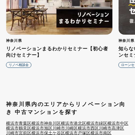
神奈川県
神奈川県
リノベーションまるわかりセミナー【初心者
知らな
向けセミナー】
ンセミ
リノベ相談会
ローンセ
神奈川県内のエリアからリノベーション向
き 中古マンションを探す
横浜市青葉区
横浜市神奈川区
横浜市港北区
横浜市緑区
横浜市中区
横浜市鶴見区
横浜市旭区
川崎市川崎区
横浜市西区
川崎市高津区
川崎市宮前区
横浜市保土ケ谷区
横浜市戸塚区
横浜市南区