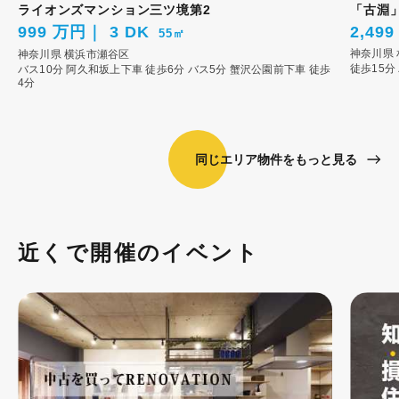
ライオンズマンション三ツ境第2
「古淵
999 万円
3 DK
2,49
55㎡
神奈川県
神奈川県
横浜市瀬谷区
徒歩15分
バス10分 阿久和坂上下車 徒歩6分
バス5分 蟹沢公園前下車 徒歩
4分
同じエリア物件をもっと見る
近くで開催のイベント