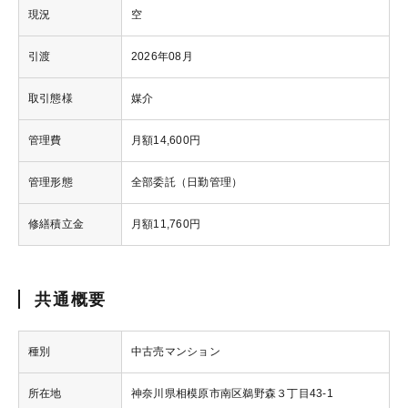
現況
空
引渡
2026年08月
取引態様
媒介
管理費
月額14,600円
管理形態
全部委託（日勤管理）
修繕積立金
月額11,760円
共通概要
種別
中古売マンション
所在地
神奈川県相模原市南区鵜野森３丁目43-1