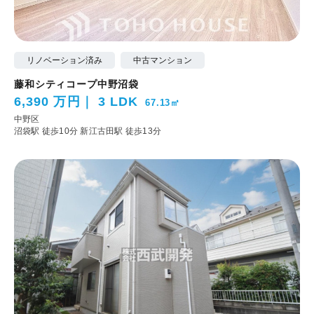
リノベーション済み
中古マンション
藤和シティコープ中野沼袋
6,390 万円
3 LDK
67.13㎡
中野区
沼袋駅 徒歩10分
新江古田駅 徒歩13分