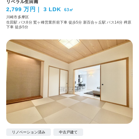
リベラル生田南
2,799 万円
3 LDK
63㎡
川崎市多摩区
生田駅 バス8分 鷲ヶ峰営業所前下車 徒歩5分
新百合ヶ丘駅 バス14分 稗原
下車 徒歩5分
リノベーション済み
中古戸建て