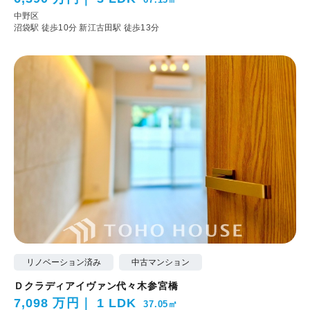
中野区
沼袋駅 徒歩10分
新江古田駅 徒歩13分
リノベーション済み
中古マンション
Ｄクラディアイヴァン代々木参宮橋
7,098 万円
1 LDK
37.05㎡