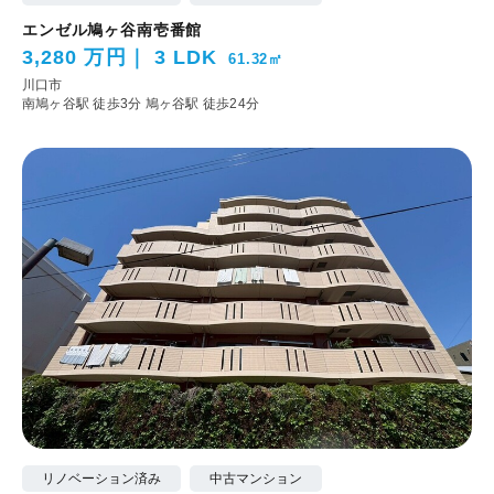
エンゼル鳩ヶ谷南壱番館
3,280 万円
3 LDK
61.32㎡
川口市
南鳩ヶ谷駅 徒歩3分
鳩ヶ谷駅 徒歩24分
リノベーション済み
中古マンション