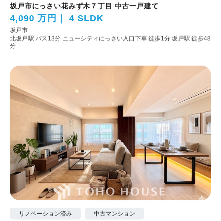
坂戸市にっさい花みず木７丁目 中古一戸建て
4,090 万円
4 SLDK
坂戸市
北坂戸駅 バス13分 ニューシティにっさい入口下車 徒歩1分
坂戸駅 徒歩48
分
リノベーション済み
中古マンション