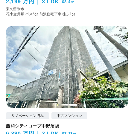
2,199 万円
3 LDK
68.4㎡
東久留米市
花小金井駅 バス6分 前沢住宅下車 徒歩1分
リノベーション済み
中古マンション
藤和シティコープ中野沼袋
6,390 万円
3 LDK
67.13㎡