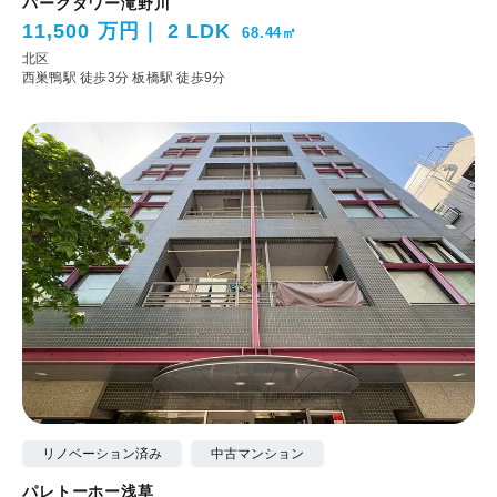
パークタワー滝野川
11,500 万円
2 LDK
68.44㎡
北区
西巣鴨駅 徒歩3分
板橋駅 徒歩9分
リノベーション済み
中古マンション
パレトーホー浅草