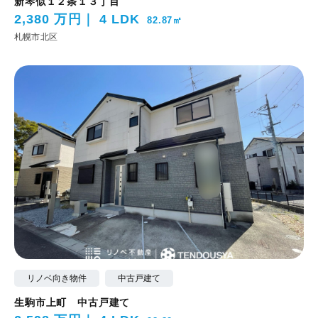
新琴似１２条１３丁目
2,380 万円
4 LDK
82.87㎡
札幌市北区
リノベ向き物件
中古戸建て
生駒市上町 中古戸建て