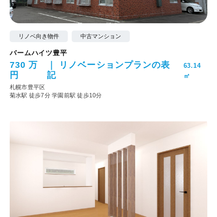
リノベ向き物件
中古マンション
バームハイツ豊平
730 万
リノベーションプランの表
63.14
円
記
㎡
札幌市豊平区
菊水駅 徒歩7分
学園前駅 徒歩10分