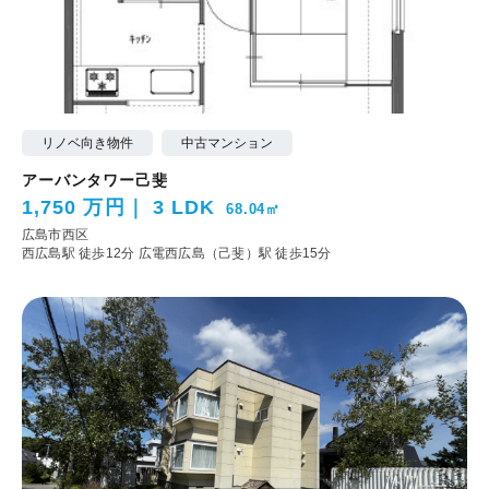
リノベ向き物件
中古マンション
アーバンタワー己斐
1,750 万円
3 LDK
68.04㎡
広島市西区
西広島駅 徒歩12分
広電西広島（己斐）駅 徒歩15分