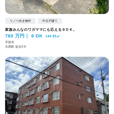
リノベ向き物件
中古戸建て
家族みんなのワガママにも応える６ＤＫ。
760 万円
6 DK
144.95㎡
宇部市
丸尾駅 徒歩5分