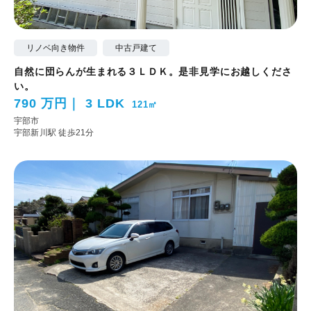
リノベ向き物件
中古戸建て
自然に団らんが生まれる３ＬＤＫ。是非見学にお越しくださ
い。
790 万円
3 LDK
121㎡
宇部市
宇部新川駅 徒歩21分