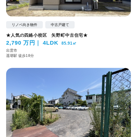
リノベ向き物件
中古戸建て
★人気の四絡小校区 矢野町中古住宅★
2,790 万円
4LDK
85.91㎡
出雲市
遥堪駅 徒歩18分