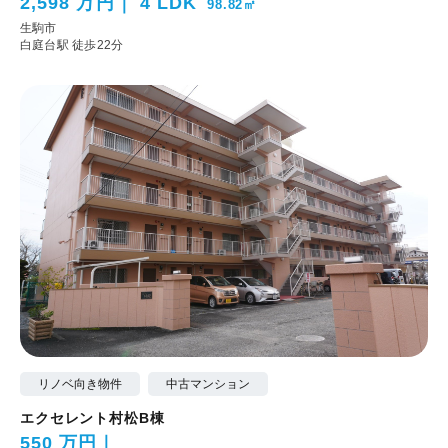
2,598 万円
4 LDK
98.82㎡
生駒市
白庭台駅 徒歩22分
リノベ向き物件
中古マンション
エクセレント村松B棟
550 万円