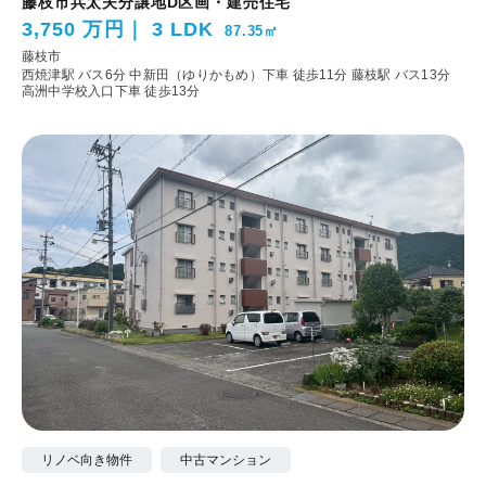
藤枝市兵太夫分譲地D区画・建売住宅
3,750 万円
3 LDK
87.35㎡
藤枝市
西焼津駅 バス6分 中新田（ゆりかもめ）下車 徒歩11分
藤枝駅 バス13分
高洲中学校入口下車 徒歩13分
リノベ向き物件
中古マンション