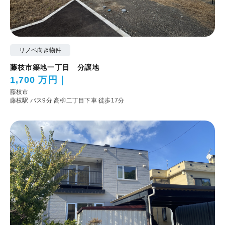
リノベ向き物件
藤枝市築地一丁目 分譲地
1,700 万円
藤枝市
藤枝駅 バス9分 高柳二丁目下車 徒歩17分