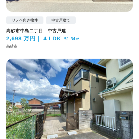
リノベ向き物件
中古戸建て
高砂市中島二丁目 中古戸建
2,698 万円
4 LDK
51.34㎡
高砂市