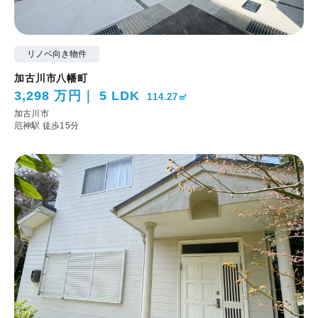
リノベ向き物件
加古川市八幡町
3,298 万円
5 LDK
114.27㎡
加古川市
厄神駅 徒歩15分