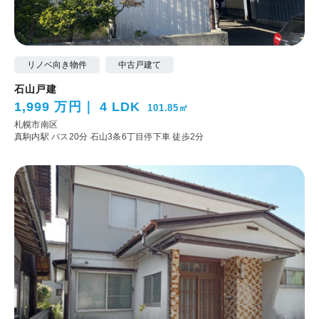
リノベ向き物件
中古戸建て
石山戸建
1,999 万円
4 LDK
101.85㎡
札幌市南区
真駒内駅 バス20分 石山3条6丁目停下車 徒歩2分