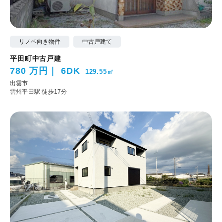
リノベ向き物件
中古戸建て
平田町中古戸建
780 万円
6DK
129.55㎡
出雲市
雲州平田駅 徒歩17分