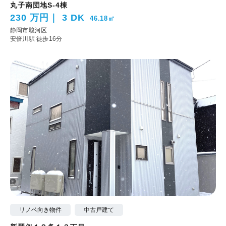
丸子南団地S-4棟
230 万円
3 DK
46.18㎡
静岡市駿河区
安倍川駅 徒歩16分
リノベ向き物件
中古戸建て