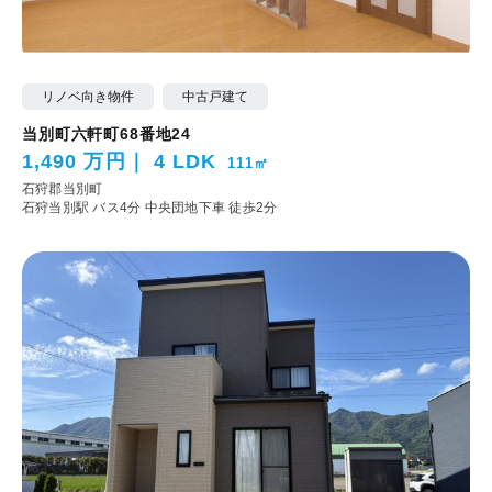
リノベ向き物件
中古戸建て
当別町六軒町68番地24
1,490 万円
4 LDK
111㎡
石狩郡当別町
石狩当別駅 バス4分 中央団地下車 徒歩2分