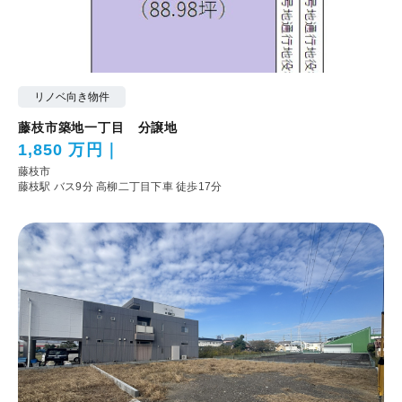
リノベ向き物件
藤枝市築地一丁目 分譲地
1,850 万円
藤枝市
藤枝駅 バス9分 高柳二丁目下車 徒歩17分