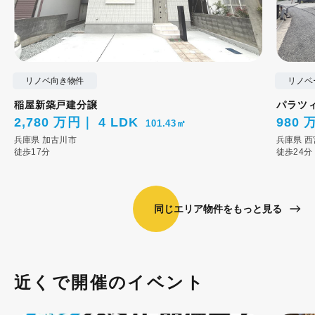
リノベ向き物件
リノベ
稲屋新築戸建分譲
パラツ
2,780 万円
4 LDK
980 
101.43㎡
兵庫県
加古川市
兵庫県
西
徒歩17分
徒歩24分
同じエリア物件をもっと見る
近くで開催のイベント