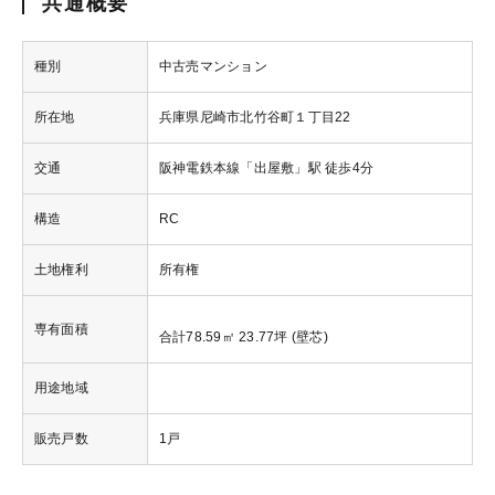
共通概要
種別
中古売マンション
所在地
兵庫県尼崎市北竹谷町１丁目22
交通
阪神電鉄本線「出屋敷」駅 徒歩4分
構造
RC
土地権利
所有権
専有面積
合計78.59㎡ 23.77坪 (壁芯)
用途地域
販売戸数
1戸