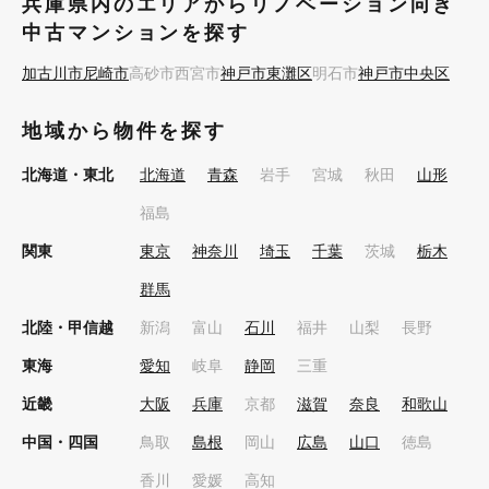
兵庫県内のエリアからリノベーション向き
中古マンションを探す
加古川市
尼崎市
高砂市
西宮市
神戸市東灘区
明石市
神戸市中央区
地域から物件を探す
北海道・東北
北海道
青森
岩手
宮城
秋田
山形
福島
関東
東京
神奈川
埼玉
千葉
茨城
栃木
群馬
北陸・甲信越
新潟
富山
石川
福井
山梨
長野
東海
愛知
岐阜
静岡
三重
近畿
大阪
兵庫
京都
滋賀
奈良
和歌山
中国・四国
鳥取
島根
岡山
広島
山口
徳島
香川
愛媛
高知