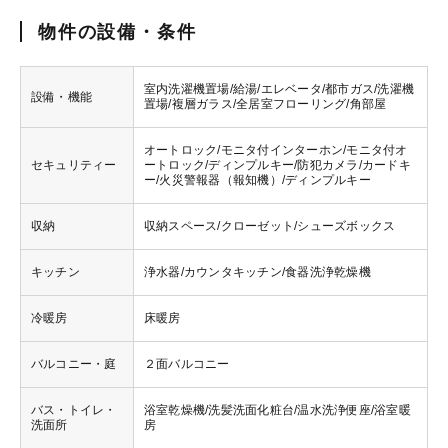
物件の設備・条件
室内洗濯機置場/給湯/エレベータ/都市ガス/洗濯機
設備・機能
置場/複層ガラス/全居室フローリング/角部屋
オートロック/モニタ付インターホン/モニタ付オ
セキュリティー
ートロック/ディンプルキー/防犯カメラ/カードキ
ー/火災警報器（報知機）/ディンプルキー
収納
収納スペース/クローゼット/シューズボックス
キッチン
浄水器/カウンタキッチン/食器洗浄乾燥機
冷暖房
床暖房
バルコニー・庭
２面バルコニー
バス・トイレ・
浴室乾燥機/洗髪洗面化粧台/温水洗浄便座/浴室暖
洗面所
房