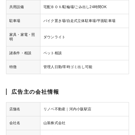
共用設備
宅配ＢＯＸ/駐輪場/ごみ出し24時間OK
駐車場
バイク置き場/自走式立体駐車場/平面駐車場
家具・家電・照
ダウンライト
明
諸条件・相談
ペット相談
特徴
管理人日勤/常時ゴミ出し可能
広告主の会社情報
店舗名
リノベ不動産｜河内小阪駅店
会社名
山装株式会社