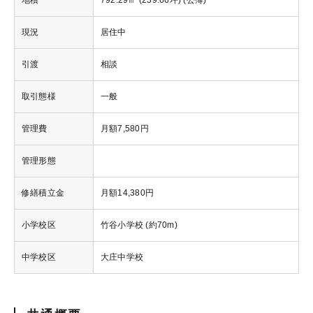
地積
792.29㎡ (239.66坪) (公簿)
現況
居住中
引渡
相談
取引態様
一般
管理費
月額7,580円
管理形態
修繕積立金
月額14,380円
小学校区
竹谷小学校 (約70m)
中学校区
大庄中学校