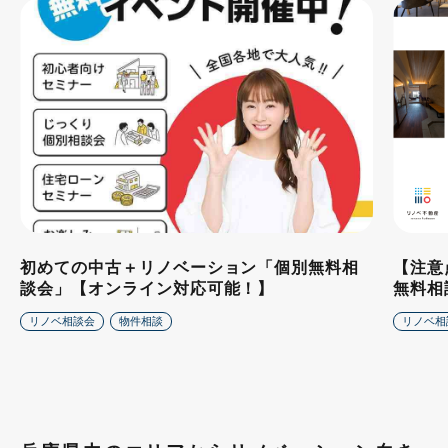
初めての中古＋リノベーション「個別無料相
【注意
談会」【オンライン対応可能！】
無料相
リノベ相談会
物件相談
リノベ相