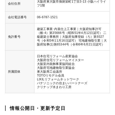
大阪府東大阪市御厨栄町1丁目3-13 小阪ハイライ
会社住所
フ1階
会社電話番号
06-6787-1521
建築工事業･内装仕上工事業｜大阪府知事許可
（般-4）第35666号（昭和51年4月12日認可） 二
免許番号
級建築士事務所｜大阪府知事登録（ろ）第9327
号（令和5年11月16日認可） 宅地建物取引業｜大
阪府知事(1)第65344号（令和6年6月21日認可）
日本住宅リフォーム産業協会
大阪府住宅リフォームマイスター
大阪室内装飾事業協同組合
大阪府宅地建物取引業協会
所属団体
東大阪商工会議所
TOTOリモデル会員
LIXILリフォームネットワーク
パナソニックの住まいパートナーズ
クリナップ水まわり工房
情報公開日・更新予定日