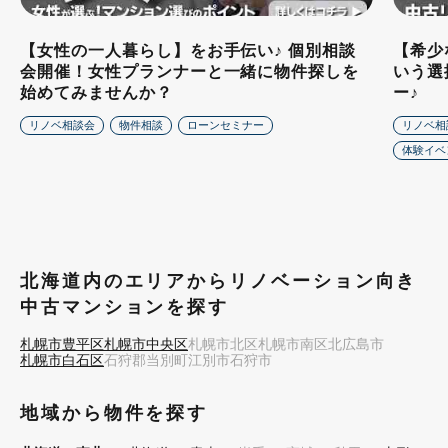
【女性の一人暮らし】をお手伝い♪ 個別相談
【希少
会開催！女性プランナーと一緒に物件探しを
いう選
始めてみませんか？
ー♪
リノベ相談会
物件相談
ローンセミナー
リノベ相
体験イベ
北海道内のエリアからリノベーション向き
中古マンションを探す
札幌市豊平区
札幌市中央区
札幌市北区
札幌市南区
北広島市
札幌市白石区
石狩郡当別町
江別市
石狩市
地域から物件を探す