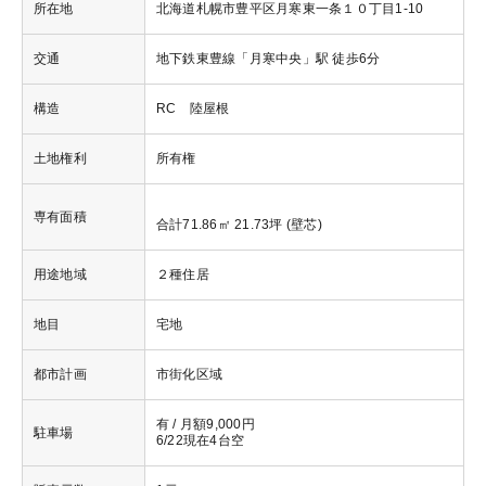
所在地
北海道札幌市豊平区月寒東一条１０丁目1-10
交通
地下鉄東豊線「月寒中央」駅 徒歩6分
構造
RC 陸屋根
土地権利
所有権
専有面積
合計71.86㎡ 21.73坪 (壁芯)
用途地域
２種住居
地目
宅地
都市計画
市街化区域
有 / 月額9,000円
駐車場
6/22現在4台空