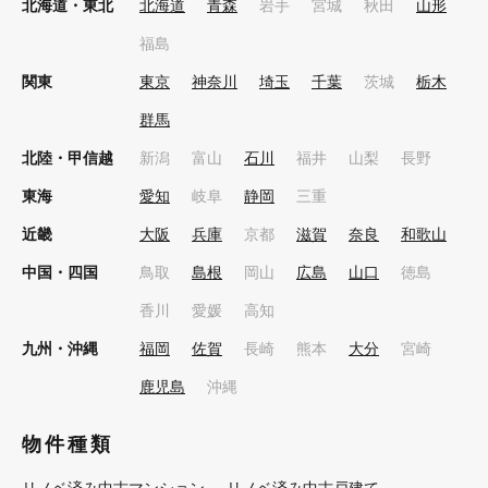
北海道・東北
北海道
青森
岩手
宮城
秋田
山形
福島
関東
東京
神奈川
埼玉
千葉
茨城
栃木
群馬
北陸・甲信越
新潟
富山
石川
福井
山梨
長野
東海
愛知
岐阜
静岡
三重
近畿
大阪
兵庫
京都
滋賀
奈良
和歌山
中国・四国
鳥取
島根
岡山
広島
山口
徳島
香川
愛媛
高知
九州・沖縄
福岡
佐賀
長崎
熊本
大分
宮崎
鹿児島
沖縄
物件種類