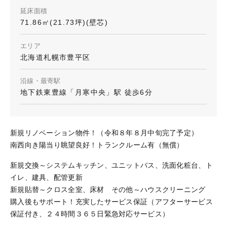
延床面積
71.86㎡(21.73坪)(壁芯)
エリア
北海道札幌市豊平区
沿線・最寄駅
地下鉄東豊線「月寒中央」駅 徒歩6分
新規リノベーション物件！（令和８年８月中旬完了予定）
南西向き陽当り眺望良好！トランクルーム有（無償）
新規交換～システムキッチン、ユニットバス、洗面化粧台、ト
イレ、建具、配管更新
新規貼替～クロス全室、床材 その他～ハウスクリーニング
購入後もサポート！充実したサービス保証（アフターサービス
保証付き、２４時間３６５日緊急対応サービス）