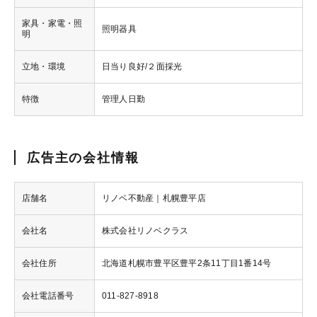
家具・家電・照
照明器具
明
立地・環境
日当り良好/２面採光
特徴
管理人日勤
広告主の会社情報
店舗名
リノベ不動産｜札幌豊平店
会社名
株式会社リノベクラス
会社住所
北海道札幌市豊平区豊平2条11丁目1番14号
会社電話番号
011-827-8918