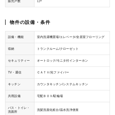
販売戸数
1戸
物件の設備・条件
設備・機能
室内洗濯機置場/エレベータ/全居室フローリング
収納
トランクルーム/クローゼット
セキュリティー
オートロック/モニタ付インターホン
TV・通信
ＣＡＴＶ/光ファイバー
キッチン
カウンタキッチン/システムキッチン
共用設備
宅配ＢＯＸ/駐輪場
バス・トイレ・
洗髪洗面化粧台/温水洗浄便座
洗面所