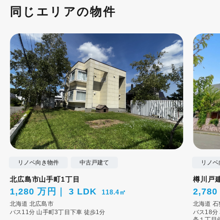
同じエリアの物件
リノベ向き物件
中古戸建て
リノベ
北広島市山手町1丁目
樽川戸
1,280 万円
3 LDK
2,78
118.4㎡
北海道
北広島市
北海道
石
バス11分 山手町3丁目下車 徒歩1分
バス18分
条１丁目