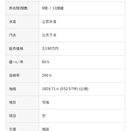
所在階/階数
6階 / 11階建
水道
公営水道
汚水
公共下水
販売価格
3,190万円
建ぺい率
60％
容積率
200％
地積
1826.71㎡ (552.57坪) (公簿)
地目
宅地
現況
空
引渡
相談