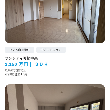
リノベ向き物件
中古マンション
サンシティ可部中央
2,150 万円
３ＤＫ
広島市安佐北区
可部駅 徒歩15分