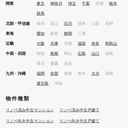
関東
東京
神奈川
埼玉
千葉
茨城
栃木
群馬
北陸・甲信越
新潟
富山
石川
福井
山梨
長野
東海
愛知
岐阜
静岡
三重
近畿
大阪
兵庫
京都
滋賀
奈良
和歌山
中国・四国
鳥取
島根
岡山
広島
山口
徳島
香川
愛媛
高知
九州・沖縄
福岡
佐賀
長崎
熊本
大分
宮崎
鹿児島
沖縄
物件種類
リノベ済み中古マンション
リノベ済み中古戸建て
リノベ向き中古マンション
リノベ向き中古戸建て