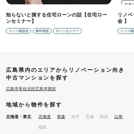
知らないと損する住宅ローンの話【住宅ロー
リノベ
ンセミナー】
会 】
リノベ相談会
物件相談
ローンセミナー
リノベ相
広島県内のエリアからリノベーション向き
中古マンションを探す
広島市安佐北区
広島市西区
地域から物件を探す
北海道・東北
北海道
青森
岩手
宮城
秋田
山形
福島