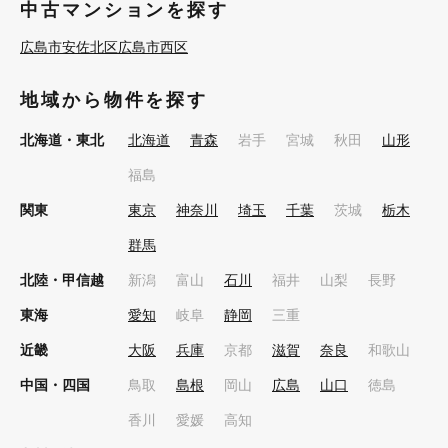
中古マンションを探す
広島市安佐北区
広島市西区
地域から物件を探す
北海道・東北
北海道
青森
岩手
宮城
秋田
山形
福島
関東
東京
神奈川
埼玉
千葉
茨城
栃木
群馬
北陸・甲信越
新潟
富山
石川
福井
山梨
長野
東海
愛知
岐阜
静岡
三重
近畿
大阪
兵庫
京都
滋賀
奈良
和歌山
中国・四国
鳥取
島根
岡山
広島
山口
徳島
香川
愛媛
高知