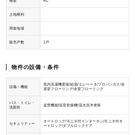
構造
RC
土地権利
用途地域
販売戸数
1戸
物件の設備・条件
室内洗濯機置場/給湯/エレベータ/プロパンガス/全
設備・機能
居室フローリング/全室フローリング
バス・トイレ・
追焚機能/浴室乾燥機/温水洗浄便座
洗面所
オートロック/モニタ付インターホン/モニタ付オ
セキュリティー
ートロック/ダブルロックドア