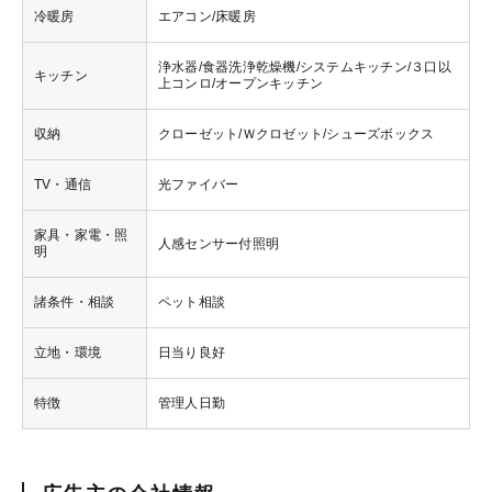
冷暖房
エアコン/床暖房
浄水器/食器洗浄乾燥機/システムキッチン/３口以
キッチン
上コンロ/オープンキッチン
収納
クローゼット/Ｗクロゼット/シューズボックス
TV・通信
光ファイバー
家具・家電・照
人感センサー付照明
明
諸条件・相談
ペット相談
立地・環境
日当り良好
特徴
管理人日勤