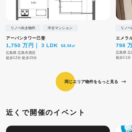
リノベ向き物件
中古マンション
リノベ
アーバンタワー己斐
エメラ
1,750 万円
3 LDK
798 
68.04㎡
広島県
広
広島県
広島市西区
徒歩11分
徒歩12分
徒歩15分
同じエリア物件をもっと見る
近くで開催のイベント