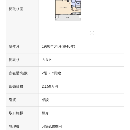
間取り図
築年月
1986年04月(築40年)
間取り
３ＤＫ
所在階/階数
2階 / 5階建
販売価格
2,150万円
引渡
相談
取引態様
媒介
管理費
月額8,800円