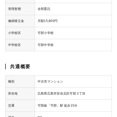
管理形態
全部委託
修繕積立金
月額15,800円
小学校区
可部小学校
中学校区
可部中学校
共通概要
種別
中古売マンション
所在地
広島県広島市安佐北区可部３丁目
交通
可部線「可部」駅 徒歩15分