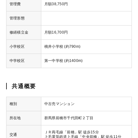
管理費
月額38,750円
管理形態
修繕積立金
月額16,700円
小学校区
桃井小学校 (約790m)
中学校区
第一中学校 (約1400m)
共通概要
種別
中古売マンション
所在地
群馬県前橋市千代田町２丁目
ＪＲ両毛線「前橋」駅 徒歩15分
交通
上毛電気鉄道上毛線「中央前橋」駅 徒歩11分