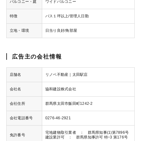
バルコニー・庭
ワイドバルコニー
特徴
バス１坪以上/管理人日勤
立地・環境
日当り良好/角部屋
広告主の会社情報
店舗名
リノベ不動産｜太田駅店
会社名
協和建設株式会社
会社住所
群馬県太田市飯田町1242-2
会社電話番号
0276-46-2921
宅地建物取引業者 ： 群馬県知事(1)第7896号
免許番号
建設業許可 ： 群馬県知事許可 特ｰ3 第176号