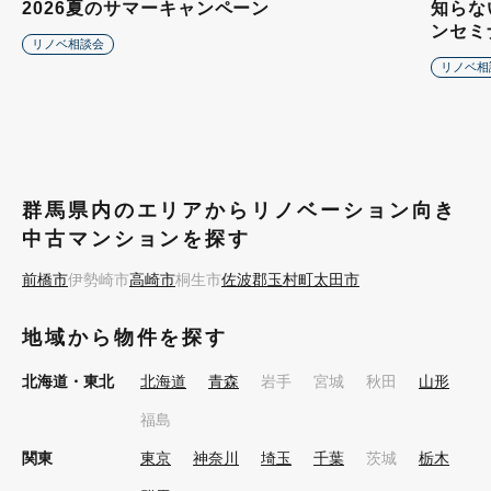
2026夏のサマーキャンペーン
知らな
ンセミ
リノベ相談会
リノベ相
群馬県内のエリアからリノベーション向き
中古マンションを探す
前橋市
伊勢崎市
高崎市
桐生市
佐波郡玉村町
太田市
地域から物件を探す
北海道・東北
北海道
青森
岩手
宮城
秋田
山形
福島
関東
東京
神奈川
埼玉
千葉
茨城
栃木