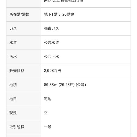
南側 公道 接道幅12.7m
所在階/階数
地下1階 / 20階建
ガス
都市ガス
水道
公営水道
汚水
公共下水
販売価格
2,698万円
地積
86.88㎡ (26.28坪) (公簿)
地目
宅地
現況
空
取引態様
一般