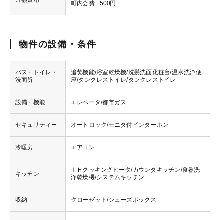
町内会費 : 500円
物件の設備・条件
バス・トイレ・
追焚機能/浴室乾燥機/洗髪洗面化粧台/温水洗浄便
洗面所
座/タンクレストイレ/タンクレストイレ
設備・機能
エレベータ/都市ガス
セキュリティー
オートロック/モニタ付インターホン
冷暖房
エアコン
ＩＨクッキングヒータ/カウンタキッチン/食器洗
キッチン
浄乾燥機/システムキッチン
収納
クローゼット/シューズボックス