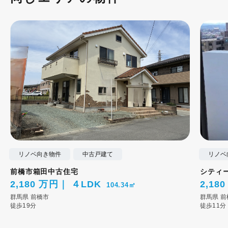
リノベ向き物件
中古戸建て
リノベ
前橋市箱田中古住宅
シティ
2,180 万円
４LDK
2,18
104.34㎡
群馬県
前橋市
群馬県
前
徒歩19分
徒歩11分