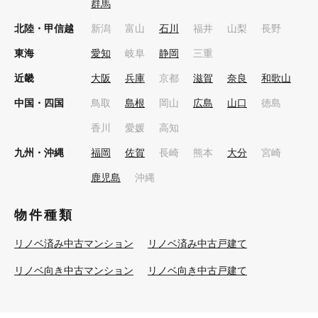
群馬
北陸・甲信越
新潟
富山
石川
福井
山梨
長野
東海
愛知
岐阜
静岡
三重
近畿
大阪
兵庫
京都
滋賀
奈良
和歌山
中国・四国
鳥取
島根
岡山
広島
山口
徳島
香川
愛媛
高知
九州・沖縄
福岡
佐賀
長崎
熊本
大分
宮崎
鹿児島
沖縄
物件種類
リノベ済み中古マンション
リノベ済み中古戸建て
リノベ向き中古マンション
リノベ向き中古戸建て