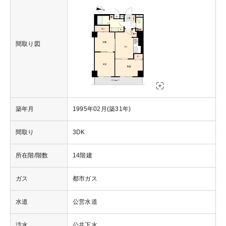
間取り図
築年月
1995年02月(築31年)
間取り
3DK
所在階/階数
14階建
ガス
都市ガス
水道
公営水道
汚水
公共下水