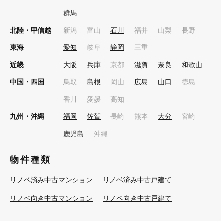
群馬
北陸・甲信越
新潟
富山
石川
福井
山梨
長野
東海
愛知
岐阜
静岡
三重
近畿
大阪
兵庫
京都
滋賀
奈良
和歌山
中国・四国
鳥取
島根
岡山
広島
山口
徳島
香川
愛媛
高知
九州・沖縄
福岡
佐賀
長崎
熊本
大分
宮崎
鹿児島
沖縄
物件種類
リノベ済み中古マンション
リノベ済み中古戸建て
リノベ向き中古マンション
リノベ向き中古戸建て