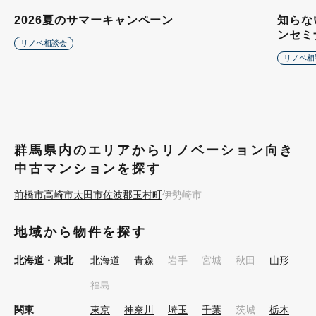
2026夏のサマーキャンペーン
知らな
ンセミ
リノベ相談会
リノベ相
群馬県内のエリアからリノベーション向き
中古マンションを探す
前橋市
高崎市
太田市
佐波郡玉村町
伊勢崎市
地域から物件を探す
北海道・東北
北海道
青森
岩手
宮城
秋田
山形
福島
関東
東京
神奈川
埼玉
千葉
茨城
栃木