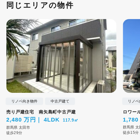
同じエリアの物件
リノベ向き物件
中古戸建て
リノベ
売り戸建住宅 南矢島町中古戸建
ロワー
2,480 万円
4LDK
1,78
117.9㎡
群馬県
太
群馬県
太田市
徒歩15分
徒歩29分