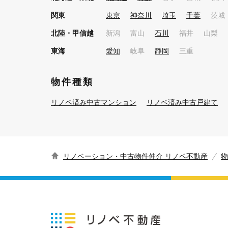
関東
東京
神奈川
埼玉
千葉
茨城
北陸・甲信越
新潟
富山
石川
福井
山梨
東海
愛知
岐阜
静岡
三重
物件種類
リノベ済み中古マンション
リノベ済み中古戸建て
リノベーション・中古物件仲介 リノベ不動産
物