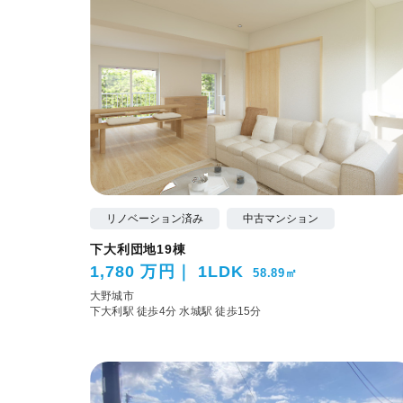
リノベーション済み
中古マンション
下大利団地19棟
1,780 万円
1LDK
58.89㎡
大野城市
下大利駅 徒歩4分
水城駅 徒歩15分