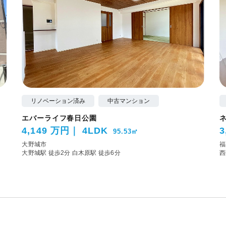
リノベーション済み
中古マンション
エバーライフ春日公園
4,149 万円
4LDK
3
95.53㎡
大野城市
福
大野城駅 徒歩2分
白木原駅 徒歩6分
西