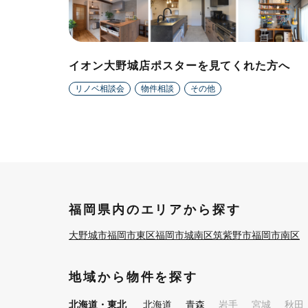
イオン大野城店ポスターを見てくれた方へ
リノベ相談会
物件相談
その他
福岡県内のエリアから探す
大野城市
福岡市東区
福岡市城南区
筑紫野市
福岡市南区
地域から物件を探す
北海道・東北
北海道
青森
岩手
宮城
秋田