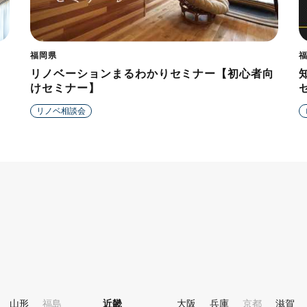
福岡県
リノベーションまるわかりセミナー【初心者向
けセミナー】
リノベ相談会
山形
福島
近畿
大阪
兵庫
京都
滋賀