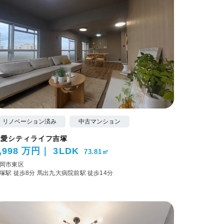
リノベーション済み
中古マンション
三愛シティライフ吉塚
,998 万円
3LDK
73.81㎡
岡市東区
塚駅 徒歩8分
馬出九大病院前駅 徒歩14分