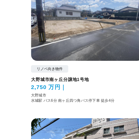
リノベ向き物件
大野城市南ヶ丘分譲地1号地
2,750 万円
大野城市
水城駅 バス6分 南ヶ丘四つ角バス停下車 徒歩4分