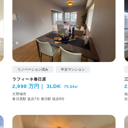
リノベーション済み
中古マンション
ラフィーネ春日原
2,998 万円
3LDK
2
75.64㎡
大野城市
福
春日原駅 徒歩7分
春日駅 徒歩8分
吉