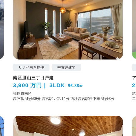
リノベ向き物件
中古戸建て
南区皿山三丁目戸建
3,900 万円
3LDK
2
96.88㎡
福岡市南区
筑
高宮駅 徒歩39分
高宮駅 バス14分 西鉄高宮駅停下車 徒歩3分
二