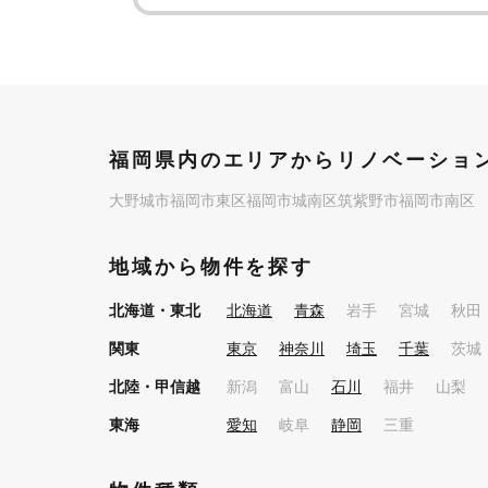
福岡県内のエリアからリノベーショ
大野城市
福岡市東区
福岡市城南区
筑紫野市
福岡市南区
地域から物件を探す
北海道・東北
北海道
青森
岩手
宮城
秋田
関東
東京
神奈川
埼玉
千葉
茨城
北陸・甲信越
新潟
富山
石川
福井
山梨
東海
愛知
岐阜
静岡
三重