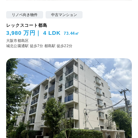
リノベ向き物件
中古マンション
レックスコート都島
3,980 万円
4 LDK
73.44㎡
大阪市都島区
城北公園通駅 徒歩7分
都島駅 徒歩22分