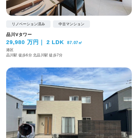
リノベーション済み
中古マンション
品川Vタワー
29,980 万円
2 LDK
87.07㎡
港区
品川駅 徒歩6分
北品川駅 徒歩7分