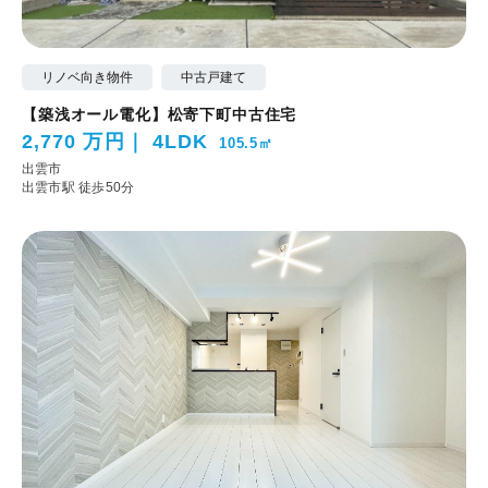
リノベ向き物件
中古戸建て
【築浅オール電化】松寄下町中古住宅
2,770 万円
4LDK
105.5㎡
出雲市
出雲市駅 徒歩50分