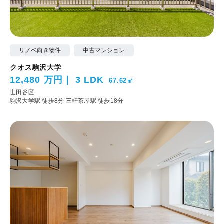
リノベ向き物件
中古マンション
クオス駒沢大学
12,480 万円
3 LDK
67.62㎡
世田谷区
駒沢大学駅 徒歩8分
三軒茶屋駅 徒歩18分