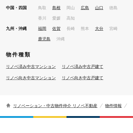
中国・四国
鳥取
島根
岡山
広島
山口
徳島
香川
愛媛
高知
九州・沖縄
福岡
佐賀
長崎
熊本
大分
宮崎
鹿児島
沖縄
物件種類
リノベ済み中古マンション
リノベ済み中古戸建て
リノベ向き中古マンション
リノベ向き中古戸建て
リノベーション・中古物件仲介 リノベ不動産
物件情報