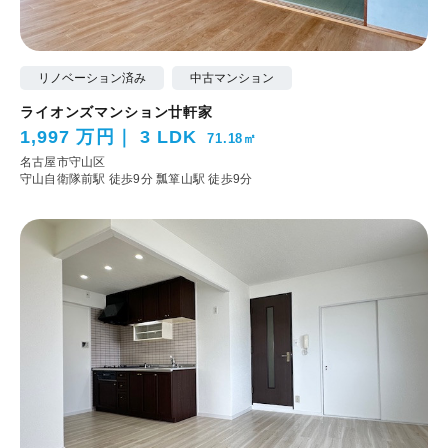
リノベーション済み
中古マンション
ライオンズマンション廿軒家
1,997 万円
3 LDK
71.18㎡
名古屋市守山区
守山自衛隊前駅 徒歩9分
瓢箪山駅 徒歩9分