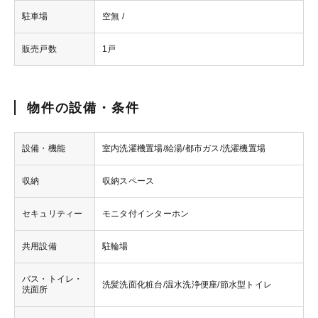
駐車場
空無 /
販売戸数
1戸
物件の設備・条件
設備・機能
室内洗濯機置場/給湯/都市ガス/洗濯機置場
収納
収納スペース
セキュリティー
モニタ付インターホン
共用設備
駐輪場
バス・トイレ・
洗髪洗面化粧台/温水洗浄便座/節水型トイレ
洗面所