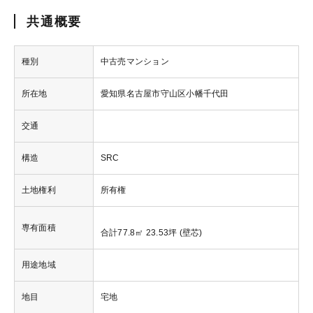
共通概要
種別
中古売マンション
所在地
愛知県名古屋市守山区小幡千代田
交通
構造
SRC
土地権利
所有権
専有面積
合計77.8㎡ 23.53坪 (壁芯)
用途地域
地目
宅地