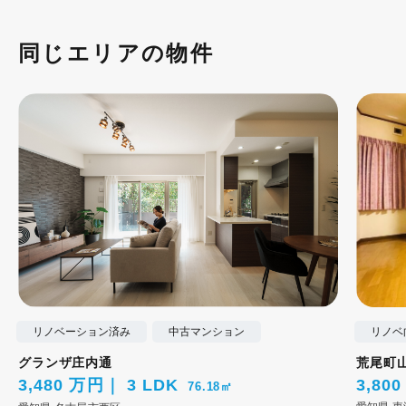
同じエリアの物件
リノベーション済み
中古マンション
リノベ
グランザ庄内通
荒尾町
3,480 万円
3 LDK
3,80
76.18㎡