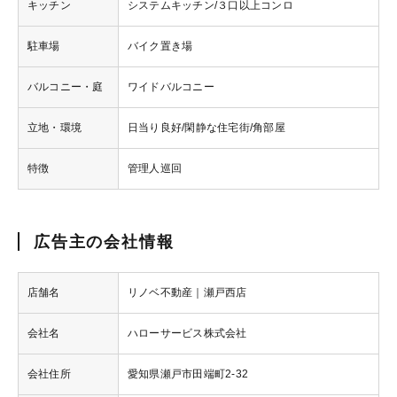
キッチン
システムキッチン/３口以上コンロ
駐車場
バイク置き場
バルコニー・庭
ワイドバルコニー
立地・環境
日当り良好/閑静な住宅街/角部屋
特徴
管理人巡回
広告主の会社情報
店舗名
リノベ不動産｜瀬戸西店
会社名
ハローサービス株式会社
会社住所
愛知県瀬戸市田端町2-32