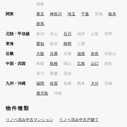
福島
関東
東京
神奈川
埼玉
千葉
茨城
栃木
群馬
北陸・甲信越
新潟
富山
石川
福井
山梨
長野
東海
愛知
岐阜
静岡
三重
近畿
大阪
兵庫
京都
滋賀
奈良
和歌山
中国・四国
鳥取
島根
岡山
広島
山口
徳島
香川
愛媛
高知
九州・沖縄
福岡
佐賀
長崎
熊本
大分
宮崎
鹿児島
沖縄
物件種類
リノベ済み中古マンション
リノベ済み中古戸建て