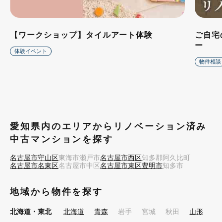
【ワークショップ】タイルアート体験
ご自宅
ー
体験イベント
物件相談
愛知県内のエリアからリノベーション済み
中古マンションを探す
名古屋市守山区
東海市
瀬戸市
名古屋市西区
知多郡阿久比町
名古屋市名東区
名古屋市中区
名古屋市東区
豊明市
知多市
地域から物件を探す
北海道・東北
北海道
青森
岩手
宮城
秋田
山形