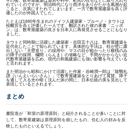
その後、数寄屋建築は遊郭や料亭、町民の住宅などに取り入れら
れていくのですが、明治時代になり西洋をありがたがる風潮が起
こると、次第にすたれてしまいます。一方で数寄屋建築を高く評
価したのが外国人でした。
たとえば1880年生まれのドイツ人建築家・ブルーノ・タウトは
桂離宮を高く評価した一人です。翻訳された彼の著書「ニッポ
ン」は、数寄屋建築の良さを日本人に再発見させることにもなり
ました。
タウトと同時期に活躍した建築家・吉田五十八は、数寄屋建築を
近代化したことで知られています。具体的な手法は、柱が壁に露
出しない「大壁造り」の採用や、マスの目が粗かったり横桟のみ
の障子の採用、欄間（らんま）の省略など、手間がかからない近
代数寄屋建築を広め、現代の和風建築にも強い影響を与えている
と言われます。
また明治から昭和にかけて活躍した作家・谷崎潤一郎は「陰翳礼
讃（いんえいらいさん）」で数寄屋建築をとりあげて賞賛。障子
を通して入る光や暗く沈んだ床の間に、日本伝統の美を見出して
表現しているとされます。
まとめ
書院造が「和室の原理原則」と紹介されることが多いことに対
して、数寄屋建築は原理原則を崩したもの、住む人の好みを反
映したものといえるでしょう。