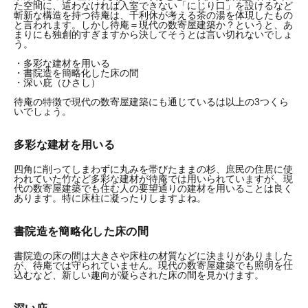
た空間に、這わなければ入室できない「にじり口」を設けるなど
斬新な構造を持つ待庵は、千利休が考える茶の湯を体現したもの
と言われます。しかし待庵＝現代の数寄屋建築か？というと、あ
まりにも独創的すぎますから決してそうとは言い切れないでしょ
う。
・多彩な建材を用いる
・書院造を簡略化した床の間
・深い庇（ひさし）
待庵の特徴で現代の数寄屋建築にも通じているは以上の3つくら
いでしょう。
多彩な建材を用いる
四角に削ってしまわずに丸みを帯びたままの杉、庶民の住居に使
われていた竹など多彩な建材が待庵では用いられていますが、現
代の数寄屋建築でも住む人の要望通りの建材を用いることは良く
あります。特に床柱に凝ったりしますよね。
書院造を簡略化した床の間
書院造の床の間は大きさや床柱の材質などに決まりがありました
が、待庵では守られていません。現代の数寄屋建築でも照明を仕
込むなど、新しい趣向が凝らされた床の間を見かけます。