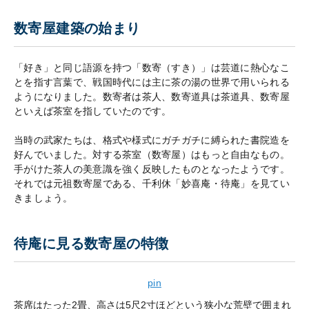
数寄屋建築の始まり
「好き」と同じ語源を持つ「数寄（すき）」は芸道に熱心なこ
とを指す言葉で、戦国時代には主に茶の湯の世界で用いられる
ようになりました。数寄者は茶人、数寄道具は茶道具、数寄屋
といえば茶室を指していたのです。
当時の武家たちは、格式や様式にガチガチに縛られた書院造を
好んでいました。対する茶室（数寄屋）はもっと自由なもの。
手がけた茶人の美意識を強く反映したものとなったようです。
それでは元祖数寄屋である、千利休「妙喜庵・待庵」を見てい
きましょう。
待庵に見る数寄屋の特徴
pin
茶席はたった2畳、高さは5尺2寸ほどという狭小な荒壁で囲まれ