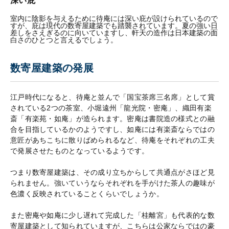
深い庇
室内に陰影を与えるために待庵には深い庇が設けられているので
すが、庇は現代の数寄屋建築でも踏襲されています。夏の強い日
差しをさえぎるのに向いていますし、軒天の造作は日本建築の面
白さのひとつと言えるでしょう。
数寄屋建築の発展
江戸時代になると、待庵と並んで「国宝茶席三名席」として賞
されている2つの茶室、小堀遠州「龍光院・密庵」、織田有楽
斎「有楽苑・如庵」が造られます。密庵は書院造の様式との融
合を目指しているかのようですし、如庵には有楽斎ならではの
意匠があちこちに散りばめられるなど、待庵をそれぞれの工夫
で発展させたものとなっているようです。
つまり数寄屋建築は、その成り立ちからして共通点がさほど見
られません。強いていうならそれぞれを手がけた茶人の趣味が
色濃く反映されていることくらいでしょうか。
また密庵や如庵に少し遅れて完成した「桂離宮」も代表的な数
寄屋建築として知られていますが、こちらは公家ならではの豪