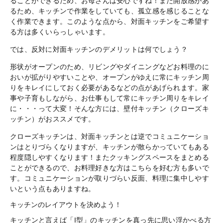
ることができるため、お母さんは安心ですね！また開放感があ
るため、キッチンで作業をしていても、孤立感を感じることな
く作業できます。このような点から、対面キッチンをご希望す
る方は多くいらっしゃいます。
では、反対に対面キッチンのデメリットは何でしょう？
形状がオープンのため、リビングやダイニングなどお料理のに
おいが拡がりやすいことや、オープンがゆえに常にキッチン周
りをキレイにしておく必要があるなどの点があげられます。家
事や子育もしながら、お仕事もして常にキッチン周りをキレイ
に・・・って大変！そんな方には、壁付キッチン（クローズキ
ッチン）がおススメです。
クローズキッチンは、対面キッチンとは逆でコミュニケーショ
ンはとりづらくなりますが、キッチンが散らかっていてもある
程度隠しやすくなります！またクッキングスペースをまとめる
ことができるので、お料理好きな方はこちらを好む方も多いで
す。コミュニケーションが取りづらい反面、料理に集中しやす
いという点もありますね。
キッチンのレイアウトを決めよう！
キッチンと言えば「I型」のキッチンを真っ先に思い浮かべる方